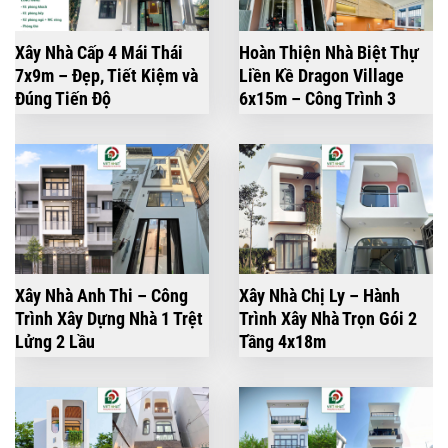
Xây Nhà Cấp 4 Mái Thái
Hoàn Thiện Nhà Biệt Thự
7x9m – Đẹp, Tiết Kiệm và
Liền Kề Dragon Village
Đúng Tiến Độ
6x15m – Công Trình 3
Tầng Hiện Đại
Xây Nhà Anh Thi – Công
Xây Nhà Chị Ly – Hành
Trình Xây Dựng Nhà 1 Trệt
Trình Xây Nhà Trọn Gói 2
Lửng 2 Lầu
Tầng 4x18m