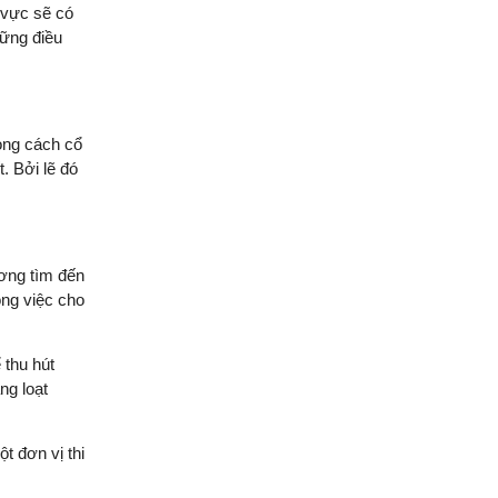
phố 3 tầng của đội ngũ
 vực sẽ có
Việt Nhật Group
hững điều
Đánh giá của anh Hiệp về
công tác xây dựng nhà
phố 3 tầng của đội ngũ
Việt Nhật Group cho gia
hong cách cổ
đình anh sau 2,5 tháng thi
. Bởi lẽ đó
công
Đánh giá của anh Nhân về
công tác xây dựng 3 căn
liền kề nhà phố 2 tầng nhà
ương tìm đến
anh Nhân ở Gò Vấp
ông việc cho
Đánh giá của chú Ba về
công tác xây dựng nhà
 thu hút
phố cho gia đình chú ở
ng loạt
Quận Bình Tân
Đánh giá của anh Quyền
t đơn vị thi
về công tác xây nhà của
Việt Nhật Group