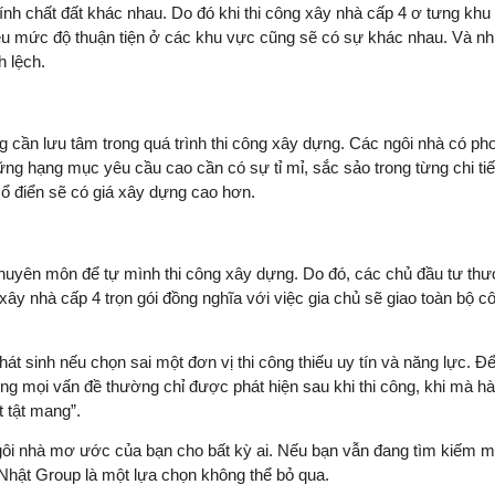
tính chất đất khác nhau. Do đó khi thi công xây nhà cấp 4 ơ tưng khu
liệu mức độ thuận tiện ở các khu vực cũng sẽ có sự khác nhau. Và n
h lệch.
g cần lưu tâm trong quá trình thi công xây dựng. Các ngôi nhà có p
ững hạng mục yêu cầu cao cần có sự tỉ mỉ, sắc sảo trong từng chi tiết
cổ điển sẽ có giá xây dựng cao hơn.
chuyên môn để tự mình thi công xây dựng. Do đó, các chủ đầu tư th
xây nhà cấp 4 trọn gói đồng nghĩa với việc gia chủ sẽ giao toàn bộ c
phát sinh nếu chọn sai một đơn vị thi công thiếu uy tín và năng lực. Để
g mọi vấn đề thường chỉ được phát hiện sau khi thi công, khi mà hà
t tật mang”.
gôi nhà mơ ước của bạn cho bất kỳ ai. Nếu bạn vẫn đang tìm kiếm mộ
 Nhật Group là một lựa chọn không thể bỏ qua.