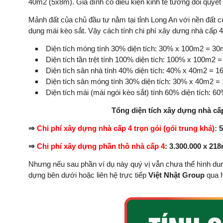
40m2 (5x8m). Gia đình có điều kiện kinh tế tương đối quyết 
Mảnh đất của chủ đầu tư nằm tại tỉnh Long An với nền đất 
dụng mái kèo sắt. Vậy cách tính chi phí xây dưng nhà cấp 4 
Diện tích móng tính 30% diện tích: 30% x 100m2 = 3
Diện tích tần trệt tính 100% diện tích: 100% x 100m2 
Diện tích sân nhà tính 40% diện tích: 40% x 40m2 = 
Diện tích sân móng tính 30% diện tích: 30% x 40m2 
Diện tích mái (mái ngói kèo sắt) tính 60% diện tích:
Tổng diện tích xây dựng nhà c
⇒
Chi phí xây dựng nhà cấp 4 trọn gói (gói trung khá):
5
⇒
Chi phí xây dựng phần thô nhà cấp 4
: 3.300.000 x 21
Nhưng nếu sau phần ví dụ này quý vị vẫn chưa thể hình dung
dựng bên dưới hoặc liên hệ trực tiếp
Việt Nhật Group
qua h