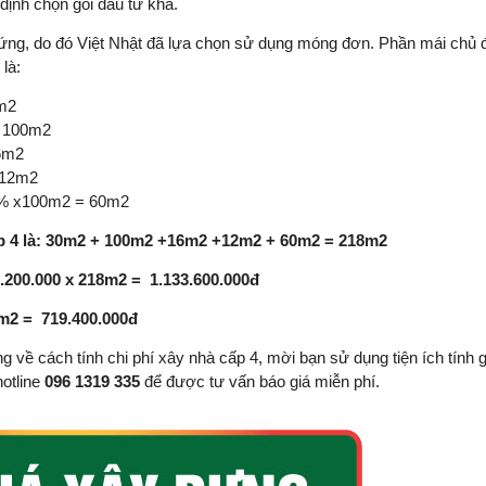
định chọn gói đầu tư khá.
cứng, do đó Việt Nhật đã lựa chọn sử dụng móng đơn. Phần mái chủ 
là:
0m2
= 100m2
16m2
= 12m2
 60% x100m2 = 60m2
ấp 4 là: 30m2 + 100m2 +16m2 +12m2 + 60m2 = 218m2
.200.000 x 218m2 = 1.133.600.000đ
8m2 = 719.400.000đ
 về cách tính chi phí xây nhà cấp 4, mời bạn sử dụng tiện ích tính 
otline
096 1319 335
để được tư vấn báo giá miễn phí.