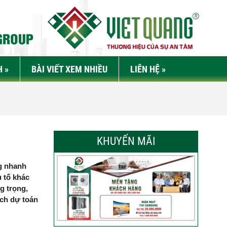
H
»
BÀI VIẾT XEM NHIỀU
LIÊN HỆ
»
KHUYẾN MÃI
ng nhanh
u tố khác
g trọng,
ách dự toán