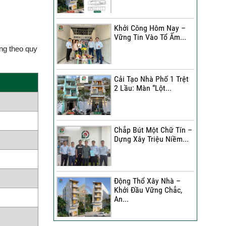
Đánh Giá Của Anh Bình Về
Công Trình Sửa Nhà 3
Khởi Công Hôm Nay –
Tầng
Vững Tin Vào Tổ Ấm...
ng theo quy
Đánh Giá Của Chị Hạnh Về
Công Trình Sửa Nhà 2
Tầng
Cải Tạo Nhà Phố 1 Trệt
2 Lầu: Màn “Lột...
Sửa Nhà Trọn Gói | Chị Lê
A Đánh Giá Như Thế Nào?
Chắp Bút Một Chữ Tín –
Xây Nhà Phố Hẻm Nhỏ |
Dựng Xây Triệu Niềm...
Anh Duy Đánh Giá Như
Thế Nào?
30 Ngày Thay Áo Mới | Chị
Động Thổ Xây Nhà –
Kim Nhận Xét Như Thế
Khởi Đầu Vững Chắc,
Nào?
An...
Anh Tuấn Đánh Giá Như
Thế Nào Về Công Trình