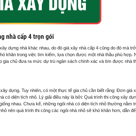
g nhà cấp 4 trọn gói
g xây dựng nhà khác nhau, do đó giá xây nhà cấp 4 cũng do đó mà tr
khó khăn trong việc tìm kiếm, lựa chọn được một nhà thầu phù hợp.
úp gia chủ đưa ra mức dự trù ngân sách chính xác và tìm được nhà t
h xây dựng. Tuy nhiên, có một thực tế gia chủ cần biết rằng: Đơn giá
 có diện tích nhỏ. Lý giải điều này là bởi: Quá trình thi công xây dự
ẽ giống nhau. Chưa kể, những ngôi nhà có diện tích nhỏ thường nằm t
nhỏ nên quá trình thi công các ngôi nhà nhỏ sẽ khó khăn hơn, dẫn đế