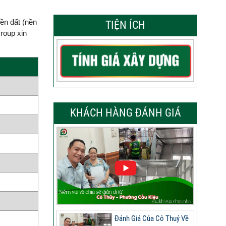
ền đất (nền
TIỆN ÍCH
roup xin
KHÁCH HÀNG ĐÁNH GIÁ
Đánh Giá Của Cô Thuỷ Về