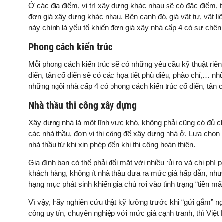
Ở các địa điểm, vị trí xây dựng khác nhau sẽ có đặc điểm, 
đơn giá xây dựng khác nhau. Bên cạnh đó, giá vật tư, vật 
này chính là yếu tố khiến đơn giá xây nhà cấp 4 có sự chên
Phong cách kiến trúc
Mỗi phong cách kiến trúc sẽ có những yêu cầu kỹ thuật riên
điển, tân cổ điển sẽ có các họa tiết phù điêu, phào chỉ,… nh
những ngôi nhà cấp 4 có phong cách kiến trúc cổ điển, tân 
Nhà thầu thi công xây dựng
Xây dựng nhà là một lĩnh vực khó, không phải cũng có đủ 
các nhà thầu, đơn vị thi công để xây dựng nhà ở. Lựa chọn 
nhà thầu từ khi xin phép đến khi thi công hoàn thiện.
Gia đình bạn có thể phải đối mặt với nhiều rủi ro và chi phí 
khách hàng, không ít nhà thầu đưa ra mức giá hấp dẫn, nhưn
hạng mục phát sinh khiến gia chủ rơi vào tình trạng “tiền mấ
Vì vậy, hãy nghiên cứu thật kỹ lưỡng trước khi “gửi gắm” n
công uy tín, chuyên nghiệp với mức giá cạnh tranh, thì Việt