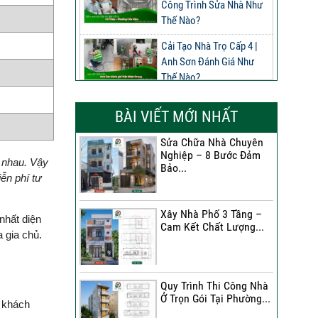
Công Trình Sửa Nhà Như
Thế Nào?
Cải Tạo Nhà Trọ Cấp 4 |
Anh Sơn Đánh Giá Như
Thế Nào?
Đánh Giá Của Anh Nghĩa
BÀI VIẾT MỚI NHẤT
Về Công Trình Sửa Nhà
Phường Phú Thọ
Sửa Chữa Nhà Chuyên
Nghiệp – 8 Bước Đảm
Đánh Giá Của Anh Long
c nhau. Vậy
Bảo...
Về Công Trình Sửa Chữa
ễn phí tư
Nhà Phố
Xây Nhà Phố 3 Tầng –
Đánh Giá Của Chị Dung Về
nhất diện
Cam Kết Chất Lượng...
Công Trình Sửa Chữa Nhà
a gia chủ.
Phố
Đánh Giá Của Anh Khoa
Quy Trình Thi Công Nhà
Về Công Trình Sửa Nhà 3
Ở Trọn Gói Tại Phường...
 khách
Tầng