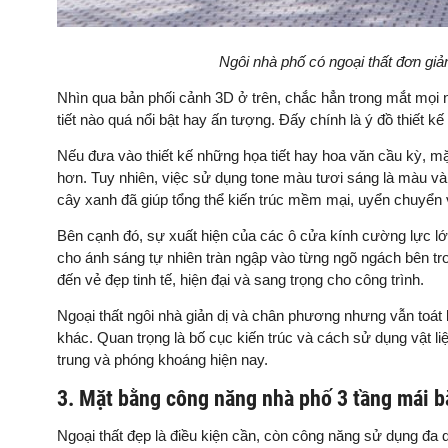
Ngôi nhà phố có ngoại thất đơn giả
Nhìn qua bản phối cảnh 3D ở trên, chắc hẳn trong mắt mọi n
tiết nào quá nổi bật hay ấn tượng. Đấy chính là ý đồ thiết 
Nếu đưa vào thiết kế những họa tiết hay hoa văn cầu kỳ, mặ
hơn. Tuy nhiên, việc sử dụng tone màu tươi sáng là màu và
cây xanh đã giúp tổng thể kiến trúc mềm mại, uyển chuyển
Bên cạnh đó, sự xuất hiện của các ô cửa kính cường lực lớ
cho ánh sáng tự nhiên tràn ngập vào từng ngõ ngách bên tro
đến vẻ đẹp tinh tế, hiện đại và sang trọng cho công trình.
Ngoại thất ngôi nhà giản dị và chân phương nhưng vẫn toát l
khác. Quan trọng là bố cục kiến trúc và cách sử dụng vật li
trung và phóng khoáng hiện nay.
3. Mặt bằng công năng nhà phố 3 tầng mái 
Ngoại thất đẹp là điều kiện cần, còn công năng sử dụng đa dạ