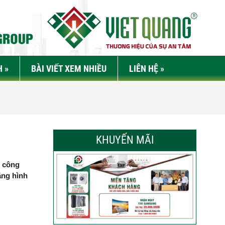
H
»
BÀI VIẾT XEM NHIỀU
LIÊN HỆ
»
KHUYẾN MÃI
u công
ằng hình