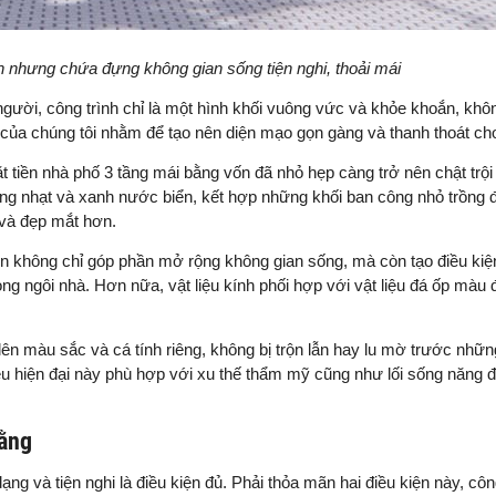
n nhưng chứa đựng không gian sống tiện nghi, thoải mái
gười, công trình chỉ là một hình khối vuông vức và khỏe khoắn, khô
kế của chúng tôi nhằm để tạo nên diện mạo gọn gàng và thanh thoát ch
t tiền nhà phố 3 tầng mái bằng vốn đã nhỏ hẹp càng trở nên chật trội
ng nhạt và xanh nước biển, kết hợp những khối ban công nhỏ trồng 
 và đẹp mắt hơn.
n không chỉ góp phần mở rộng không gian sống, mà còn tạo điều kiện
ng ngôi nhà. Hơn nữa, vật liệu kính phối hợp với vật liệu đá ốp màu
ên màu sắc và cá tính riêng, không bị trộn lẫn hay lu mờ trước nhữn
ệu hiện đại này phù hợp với xu thế thẩm mỹ cũng như lối sống năng đ
bằng
ng và tiện nghi là điều kiện đủ. Phải thỏa mãn hai điều kiện này, côn