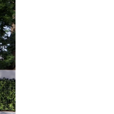
phố 3 tầng của đội ngũ
Việt Nhật Group
Đánh giá của anh Hiệp về
công tác xây dựng nhà
phố 3 tầng của đội ngũ
Việt Nhật Group cho gia
đình anh sau 2,5 tháng thi
công
Đánh giá của anh Nhân về
công tác xây dựng 3 căn
liền kề nhà phố 2 tầng nhà
anh Nhân ở Gò Vấp
Đánh giá của chú Ba về
công tác xây dựng nhà
phố cho gia đình chú ở
Quận Bình Tân
Đánh giá của anh Quyền
về công tác xây nhà của
Việt Nhật Group