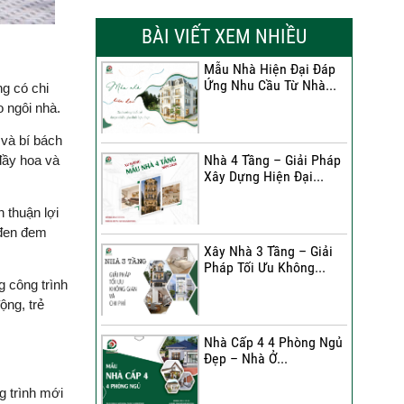
Xây Nhà Chị Khánh –
Sửa Nhà?
Khởi Đầu Vững Chắc
BÀI VIẾT XEM NHIỀU
Cho...
Đánh Giá Thực Tế Về
Mẫu Nhà Hiện Đại Đáp
Công Trình Cải Tạo Sân
Ứng Nhu Cầu Từ Nhà...
ng có chi
Thượng
Nhà 4 Tầng – Giải Pháp
o ngôi nhà.
Xây Dựng Hiện Đại...
20 Ngày Lột Xác Nhà 2
 và bí bách
Tầng – Anh Ấm Đánh Giá
Nhà 4 Tầng – Giải Pháp
đầy hoa và
Như Thế Nào?
Xây Dựng Hiện Đại...
Ký hợp đồng cải tạo –
Sửa Chữa Nhà Phố | Chị
“Thay áo mới” cho...
 thuận lợi
Uyên Nói Gì Về Việt Nhật
 đen đem
Group?
Xây Nhà 3 Tầng – Giải
Pháp Tối Ưu Không...
Anh Trung Xúc Động Khi
Xây Nhà 3 Tầng – Giải
g công trình
Nhận Bàn Giao Nhà Lô
Pháp Tối Ưu Không...
ộng, trẻ
Góc 2 Mặt Tiền
Hoàn Thành Công Trình
Nhà Cấp 4 4 Phòng Ngủ
Đẹp – Nhà Ở...
Xây Nhà Trọn Gói | Anh
Ký Kết Hợp Đồng Thi
Mẫn Nói Gì?
Công – Cam Kết Chất...
g trình mới