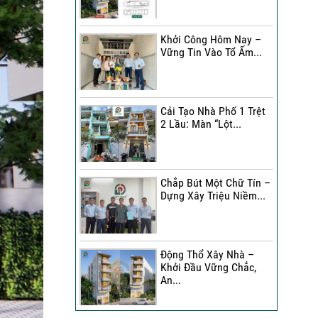
Đánh Giá Của Anh Bình Về
Công Trình Sửa Nhà 3
Khởi Công Hôm Nay –
Tầng
Vững Tin Vào Tổ Ấm...
Đánh Giá Của Chị Hạnh Về
Công Trình Sửa Nhà 2
Tầng
Cải Tạo Nhà Phố 1 Trệt
2 Lầu: Màn “Lột...
Sửa Nhà Trọn Gói | Chị Lê
A Đánh Giá Như Thế Nào?
Chắp Bút Một Chữ Tín –
Xây Nhà Phố Hẻm Nhỏ |
Dựng Xây Triệu Niềm...
Anh Duy Đánh Giá Như
Thế Nào?
30 Ngày Thay Áo Mới | Chị
Động Thổ Xây Nhà –
Kim Nhận Xét Như Thế
Khởi Đầu Vững Chắc,
Nào?
An...
Anh Tuấn Đánh Giá Như
Thế Nào Về Công Trình