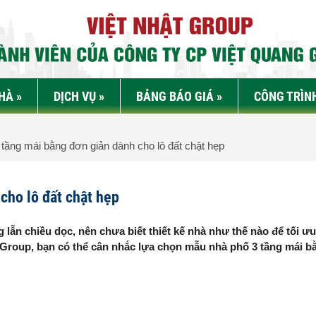
NHÀ
»
DỊCH VỤ
»
BẢNG BÁO GIÁ
»
CÔNG TRÌN
ầng mái bằng đơn giản dành cho lô đất chật hẹp
cho lô đất chật hẹp
lẫn chiều dọc, nên chưa biết thiết kế nhà như thế nào để tối ư
t Group, bạn có thể cân nhắc lựa chọn mẫu nhà phố 3 tầng mái b