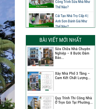
Công Trình Sửa Nhà Như
Thế Nào?
Cải Tạo Nhà Trọ Cấp 4 |
Anh Sơn Đánh Giá Như
Thế Nào?
Đánh Giá Của Anh Nghĩa
BÀI VIẾT MỚI NHẤT
Về Công Trình Sửa Nhà
Phường Phú Thọ
Sửa Chữa Nhà Chuyên
Nghiệp – 8 Bước Đảm
Đánh Giá Của Anh Long
Bảo...
Về Công Trình Sửa Chữa
Nhà Phố
Xây Nhà Phố 3 Tầng –
Đánh Giá Của Chị Dung Về
Cam Kết Chất Lượng...
Công Trình Sửa Chữa Nhà
Phố
Đánh Giá Của Anh Khoa
Quy Trình Thi Công Nhà
Về Công Trình Sửa Nhà 3
Ở Trọn Gói Tại Phường...
Tầng