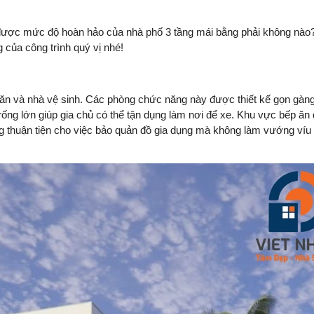
iá được mức độ hoàn hảo của nhà phố 3 tầng mái bằng phải không nà
 của công trình quý vị nhé!
p ăn và nhà vệ sinh. Các phòng chức năng này được thiết kế gọn gàng
g trống lớn giúp gia chủ có thể tận dụng làm nơi để xe. Khu vực bếp ă
ờng thuận tiện cho việc bảo quản đồ gia dụng mà không làm vướng víu