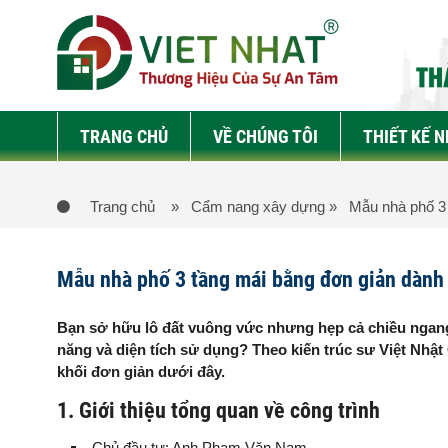
TRANG CHỦ
VỀ CHÚNG TÔI
THIẾT KẾ 
Trang chủ
» Cẩm nang xây dựng
» Mẫu nhà phố 3 t
Mẫu nhà phố 3 tầng mái bằng đơn giản dành 
Bạn sở hữu lô đất vuông vức nhưng hẹp cả chiều ngang 
năng và diện tích sử dụng? Theo kiến trúc sư Việt Nhậ
khối đơn giản dưới đây.
1. Giới thiệu tổng quan về công trình
Chủ đầu tư: Anh Phạm Văn Nam