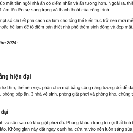
p mặt tiền ngôi nhà ấn có điểm nhấn và ấn tượng hơn. Ngoài ra, thi
 làm tôn lên sự sang trọng và thanh thoát của công trình.
một số chi tiết phá cách đã làm cho tổng thể kiến trúc trở nên mới m
 hoặc hệ lam để tô điểm bản thiết nhà phố thêm sinh động và đẹp mắt
năm 2024:
ằng hiện đại
ch 5x16m, thế nên việc phân chia mặt bằng công năng tương đối dễ d
 phòng bếp ăn, 3 nhà vệ sinh, phòng giặt phơi và phòng kho, chúng tô
 đại
à sân sau có khu giặt phơi đồ. Phòng khách trang trí nội thất tinh t
đáo. Không gian này đặt ngay cạnh hai cửa ra vào nên luôn sáng sủa