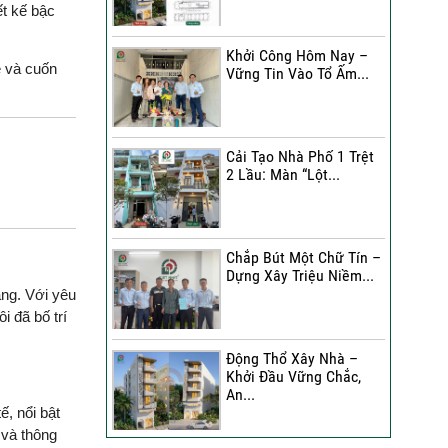
ết kế bậc
Đánh Giá Của Anh Bình Về
Công Trình Sửa Nhà 3
Khởi Công Hôm Nay –
Tầng
ẻ và cuốn
Vững Tin Vào Tổ Ấm...
.
Đánh Giá Của Chị Hạnh Về
Công Trình Sửa Nhà 2
Tầng
Cải Tạo Nhà Phố 1 Trệt
2 Lầu: Màn “Lột...
Sửa Nhà Trọn Gói | Chị Lê
A Đánh Giá Như Thế Nào?
Chắp Bút Một Chữ Tín –
Xây Nhà Phố Hẻm Nhỏ |
Dựng Xây Triệu Niềm...
Anh Duy Đánh Giá Như
àng. Với yêu
Thế Nào?
i đã bố trí
30 Ngày Thay Áo Mới | Chị
Động Thổ Xây Nhà –
Kim Nhận Xét Như Thế
Khởi Đầu Vững Chắc,
Nào?
An...
ế, nổi bật
Anh Tuấn Đánh Giá Như
 và thông
Thế Nào Về Công Trình