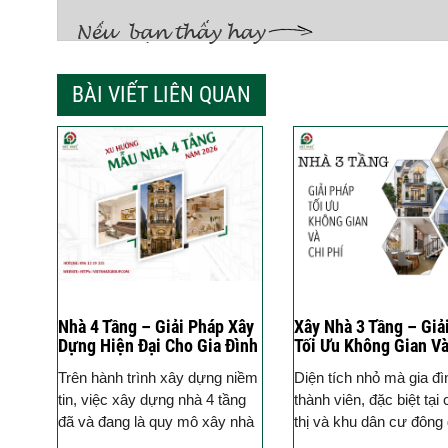
BÀI VIẾT LIÊN QUAN
Nhà 4 Tầng – Giải Pháp Xây
Xây Nhà 3 Tầng – Giả
Dựng Hiện Đại Cho Gia Đình
Tối Ưu Không Gian Và
Phí
Trên hành trình xây dựng niềm
Diện tích nhỏ mà gia đ
tin, việc xây dựng nhà 4 tầng
thành viên, đặc biệt tại
đã và đang là quy mô xây nhà
thị và khu dân cư đông
được nhiều gia đình lựa chọn.
xây nhà 3 tầng đang tr