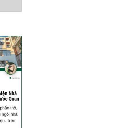
phố 3 tầng của đội ngũ
Việt Nhật Group
Đánh giá của anh Hiệp về
công tác xây dựng nhà
phố 3 tầng của đội ngũ
Việt Nhật Group cho gia
đình anh sau 2,5 tháng thi
công
Đánh giá của anh Nhân về
công tác xây dựng 3 căn
liền kề nhà phố 2 tầng nhà
anh Nhân ở Gò Vấp
Đánh giá của chú Ba về
công tác xây dựng nhà
hiện Nhà
Bước Quan
phố cho gia đình chú ở
 Cần Biết
Quận Bình Tân
phần thô,
 ngôi nhà
Đánh giá của anh Quyền
ện. Trên
về công tác xây nhà của
oàn thiện
Việt Nhật Group