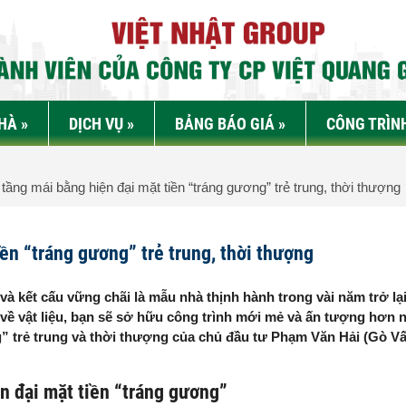
NHÀ
»
DỊCH VỤ
»
BẢNG BÁO GIÁ
»
CÔNG TRÌN
ầng mái bằng hiện đại mặt tiền “tráng gương” trẻ trung, thời thượng
ền “tráng gương” trẻ trung, thời thượng
à kết cấu vững chãi là mẫu nhà thịnh hành trong vài năm trở lạ
u về vật liệu, bạn sẽ sở hữu công trình mới mẻ và ấn tượng hơn 
g” trẻ trung và thời thượng của chủ đầu tư Phạm Văn Hải (Gò Vấ
n đại mặt tiền “tráng gương”