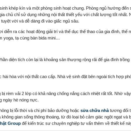
 sinh khép kín và một phòng sinh hoạt chung. Phòng ngủ hướng đến 
ia chủ chỉ sử dụng những nội thất thiết yếu với chất lượng tốt nhất.
 tuyệt vời và dễ dàng đi vào giấc ngủ sâu.
 diễn ra các hoạt động giải trí và thể dục thể thao của gia đình, thế
ảm yoga, tạ cùng bàn bida mini…
ần diện tích còn lại là khoảng sân thượng rộng rãi để gia đình trồng 
 hài hòa với nội thất cao cấp. Nhà vệ sinh đặt bên ngoài tích hợp p
bị rèm vải 2 lớp có khả năng chống nắng cách nhiệt rất tốt. Nhờ vậ
g ngày hè nóng nực.
hông bị lỗi thời và chi phí bảo dưỡng hoặc
sửa chữa nhà
tương đối 
a không gian sống thông thoáng, từ đó loại bỏ cảm giác ngột ngạt và 
Nhật Group
để kiến trúc sư chuyên nghiệp tư vấn thêm về thiết kế n