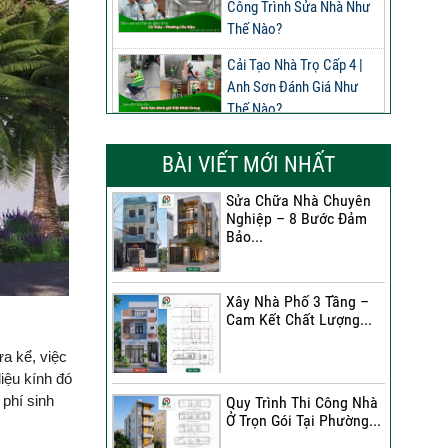
Công Trình Sửa Nhà Như
Thế Nào?
Cải Tạo Nhà Trọ Cấp 4 |
Anh Sơn Đánh Giá Như
Thế Nào?
Đánh Giá Của Anh Nghĩa
BÀI VIẾT MỚI NHẤT
Về Công Trình Sửa Nhà
Phường Phú Thọ
Sửa Chữa Nhà Chuyên
Nghiệp – 8 Bước Đảm
Đánh Giá Của Anh Long
Bảo...
Về Công Trình Sửa Chữa
Nhà Phố
Xây Nhà Phố 3 Tầng –
Đánh Giá Của Chị Dung Về
Cam Kết Chất Lượng...
Công Trình Sửa Chữa Nhà
Phố
a kể, việc
iệu kính đó
Đánh Giá Của Anh Khoa
 phí sinh
Quy Trình Thi Công Nhà
Về Công Trình Sửa Nhà 3
Ở Trọn Gói Tại Phường...
Tầng