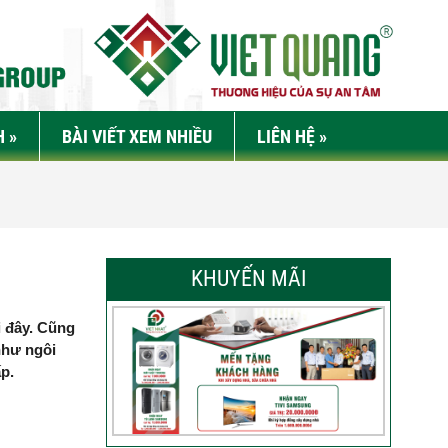
H
»
BÀI VIẾT XEM NHIỀU
LIÊN HỆ
»
KHUYẾN MÃI
i đây. Cũng
như ngôi
p.