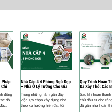
i Pháp
Nhà Cấp 4 4 Phòng Ngủ Đẹp
Quy Trình Hoàn T
 Chi
– Nhà Ở Lý Tưởng Cho Gia
Đã Xây Thô: Các 
Đình
Trọng Chủ Đầu Tư
ình đông
Trong những năm gần đây,
Sau khi hoàn thành 
 các đô
việc lựa chọn xây dựng nhà
chủ đầu tư cho rằng
 đúc,
theo xu hướng hiện đại, tối
đã gần như hoàn thi
ở
giản, tiện nghi nhưng vẫn muốn
thực tế, giai đoạn h