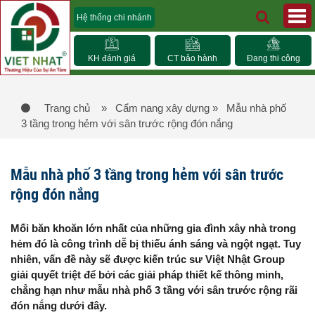
Hệ thống chi nhánh
KH đánh giá
CT bảo hành
Đang thi công
Trang chủ
» Cẩm nang xây dựng
» Mẫu nhà phố
3 tầng trong hẻm với sân trước rộng đón nắng
Mẫu nhà phố 3 tầng trong hẻm với sân trước
rộng đón nắng
Mối băn khoăn lớn nhất của những gia đình xây nhà trong
hẻm đó là công trình dễ bị thiếu ánh sáng và ngột ngạt. Tuy
nhiên, vấn đề này sẽ được kiến trúc sư Việt Nhật Group
giải quyết triệt để bởi các giải pháp thiết kế thông minh,
chẳng hạn như mẫu nhà phố 3 tầng với sân trước rộng rãi
đón nắng dưới đây.