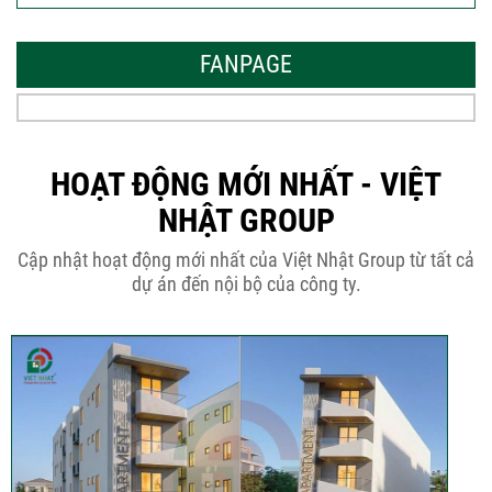
Mẫu Nhà Đẹp 2026 – Xu Hướng
Thiết Kế Hòa...
FANPAGE
Thời Gian Tháo Cốp Pha Sau Khi Đổ
Bê Tông...
HOẠT ĐỘNG MỚI NHẤT - VIỆT
NHẬT GROUP
THÔNG BÁO KẾ HOẠCH TĂNG ĐƠN
Cập nhật hoạt động mới nhất của Việt Nhật Group từ tất cả
GIÁ XÂY DỰNG NHÀ...
dự án đến nội bộ của công ty.
Thép Râu Tường – Kinh Nghiệm Thi
Công Chuẩn Kỹ...
10 Vị Trí Nên Xây Gạch Đinh – Chủ