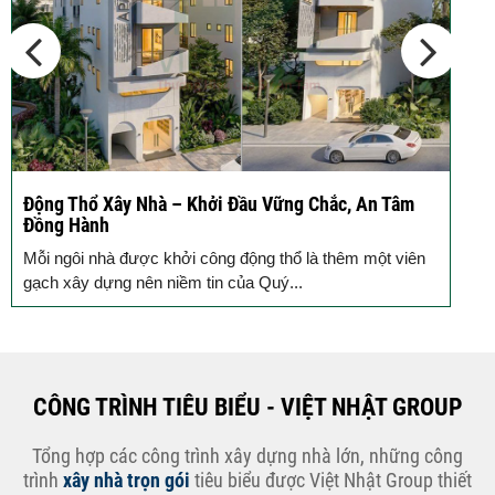
Đầu...
Động Thổ Xây Nhà – Khởi Đầu Vững Chắc, An Tâm
K
Đồng Hành
c
Mỗi ngôi nhà được khởi công động thổ là thêm một viên
B
gạch xây dựng nên niềm tin của Quý...
k
CÔNG TRÌNH TIÊU BIỂU - VIỆT NHẬT GROUP
Tổng hợp các công trình xây dựng nhà lớn, những công
trình
xây nhà trọn gói
tiêu biểu được Việt Nhật Group thiết