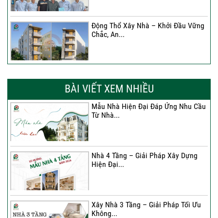
Động Thổ Xây Nhà – Khởi Đầu Vững
Chắc, An...
Xây Nhà Chị Khánh – Khởi Đầu Vững
Chắc Cho...
BÀI VIẾT XEM NHIỀU
Mẫu Nhà Hiện Đại Đáp Ứng Nhu Cầu
Từ Nhà...
Nhà 4 Tầng – Giải Pháp Xây Dựng
Hiện Đại...
Nhà 4 Tầng – Giải Pháp Xây Dựng
Hiện Đại...
Ký hợp đồng cải tạo – “Thay áo mới”
cho...
Xây Nhà 3 Tầng – Giải Pháp Tối Ưu
Không...