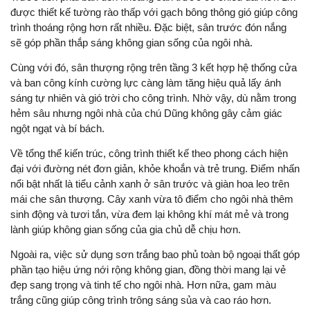
được thiết kế tường rào thấp với gạch bông thông gió giúp công
trình thoáng rộng hơn rất nhiều. Đặc biệt, sân trước đón nắng
sẽ góp phần thắp sáng không gian sống của ngôi nhà.
Cùng với đó, sân thượng rộng trên tầng 3 kết hợp hệ thống cửa
và ban công kính cường lực càng làm tăng hiệu quả lấy ánh
sáng tự nhiên và gió trời cho công trình. Nhờ vậy, dù nằm trong
hẻm sâu nhưng ngôi nhà của chú Dũng không gây cảm giác
ngột ngạt và bí bách.
Về tổng thể kiến trúc, công trình thiết kế theo phong cách hiện
đại với đường nét đơn giản, khỏe khoắn và trẻ trung. Điểm nhấn
nổi bật nhất là tiểu cảnh xanh ở sân trước và giàn hoa leo trên
mái che sân thượng. Cây xanh vừa tô điểm cho ngôi nhà thêm
sinh động và tươi tắn, vừa đem lại không khí mát mẻ và trong
lành giúp không gian sống của gia chủ dễ chịu hơn.
Ngoài ra, việc sử dụng sơn trắng bao phủ toàn bộ ngoại thất góp
phần tạo hiệu ứng nới rộng không gian, đồng thời mang lại vẻ
đẹp sang trọng và tinh tế cho ngôi nhà. Hơn nữa, gam màu
trắng cũng giúp công trình trông sáng sủa và cao ráo hơn.