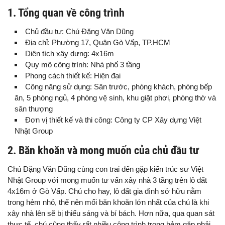
1. Tổng quan về công trình
Chủ đầu tư: Chú Đặng Văn Dũng
Địa chỉ: Phường 17, Quận Gò Vấp, TP.HCM
Diện tích xây dựng: 4x16m
Quy mô công trình: Nhà phố 3 tầng
Phong cách thiết kế: Hiện đại
Công năng sử dụng: Sân trước, phòng khách, phòng bếp
ăn, 5 phòng ngủ, 4 phòng vệ sinh, khu giặt phơi, phòng thờ và
sân thượng
Đơn vị thiết kế và thi công: Công ty CP Xây dựng Việt
Nhật Group
2. Băn khoăn và mong muốn của chủ đầu tư
Chú Đặng Văn Dũng cùng con trai đến gặp kiến trúc sư Việt
Nhật Group với mong muốn tư vấn xây nhà 3 tầng trên lô đất
4x16m ở Gò Vấp. Chú cho hay, lô đất gia đình sở hữu nằm
trong hẻm nhỏ, thế nên mối băn khoăn lớn nhất của chú là khi
xây nhà lên sẽ bị thiếu sáng và bí bách. Hơn nữa, qua quan sát
thực tế, chú cũng thấy rất nhiều công trình trong hẻm gặp phải