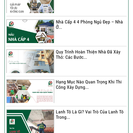
Xây Nhà 3 Tầng – Giải Pháp Tối Ưu
Không...
Nhà Cấp 4 4 Phòng Ngủ Đẹp – Nhà
Ở...
Ký Kết Hợp Đồng Thi Công – Cam
Kết Chất...
Quy Trình Hoàn Thiện Nhà Đã Xây
Thô: Các Bước...
Hạng Mục Nào Quan Trọng Khi Thi
Công Xây Dựng...
Lanh Tô Là Gì? Vai Trò Của Lanh Tô
Trong...