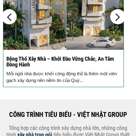
Đầu...
Động Thổ Xây Nhà – Khởi Đầu Vững Chắc, An Tâm
K
Đồng Hành
c
Mỗi ngôi nhà được khởi công động thổ là thêm một viên
B
gạch xây dựng nên niềm tin của Quý...
k
CÔNG TRÌNH TIÊU BIỂU - VIỆT NHẬT GROUP
Tổng hợp các công trình xây dựng nhà lớn, những công
trình
xây nhà trọn gói
tiêu biểu được Việt Nhật Group thiết