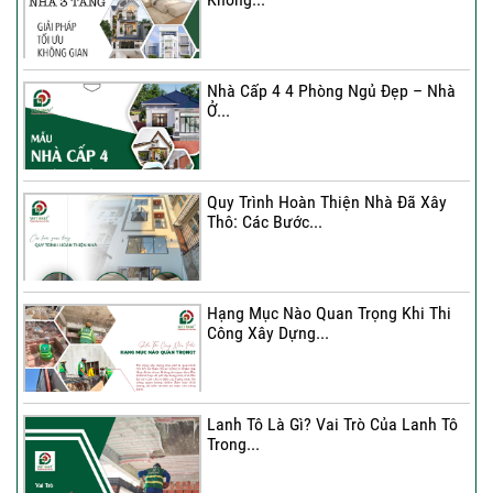
Xây Nhà 3 Tầng – Giải Pháp Tối Ưu
Không...
Nhà Cấp 4 4 Phòng Ngủ Đẹp – Nhà
Ở...
Ký Kết Hợp Đồng Thi Công – Cam
Kết Chất...
Quy Trình Hoàn Thiện Nhà Đã Xây
Thô: Các Bước...
Hạng Mục Nào Quan Trọng Khi Thi
Công Xây Dựng...
Lanh Tô Là Gì? Vai Trò Của Lanh Tô
Trong...