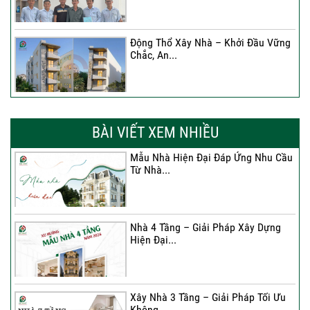
Động Thổ Xây Nhà – Khởi Đầu Vững
Chắc, An...
Xây Nhà Chị Khánh – Khởi Đầu Vững
Chắc Cho...
BÀI VIẾT XEM NHIỀU
Mẫu Nhà Hiện Đại Đáp Ứng Nhu Cầu
Từ Nhà...
Nhà 4 Tầng – Giải Pháp Xây Dựng
Hiện Đại...
Nhà 4 Tầng – Giải Pháp Xây Dựng
Hiện Đại...
Ký hợp đồng cải tạo – “Thay áo mới”
cho...
Xây Nhà 3 Tầng – Giải Pháp Tối Ưu
Không...