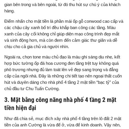
gian bên trong và bên ngoài, từ đó thu hút sự chú ý của khách
hàng.
Điểm nhấn cho mặt tiền là phần mái ốp gỗ conwood cao cấp và
các chậu cây xanh bố trí đều khắp ban công các tầng. Màu
xanh của cây cối không chỉ giúp diện mạo công trình đẹp mắt
và sinh động hơn, mà còn đem đến cảm giác thư giãn và dễ
chịu cho cả gia chủ và người nhìn.
Ngoài ra, chọn tone màu chủ đạo là màu ghi sáng dịu nhẹ, kết
hợp bức tường ốp đá hoa cương đen tầng trệt tuy không quá
phô trương nhưng đủ làm toát lên vẻ đẹp sang trọng và đẳng
cấp của ngôi nhà. Đây là những chi tiết tạo nên ngoại thất cuốn
hút và duyên dáng cho nhà phố 4 tầng 2 mặt tiền “bạc tỷ” của
chủ đầu tư Chu Tuấn Cường.
3. Mặt bằng công năng nhà phố 4 tầng 2 mặt
tiền hiện đại
Như đã chia sẻ, mục đích xây nhà phố 4 tầng trên lô đất 2 mặt
tiền của anh Cường là vừa để ở, vừa để kinh doanh. Vậy nên,