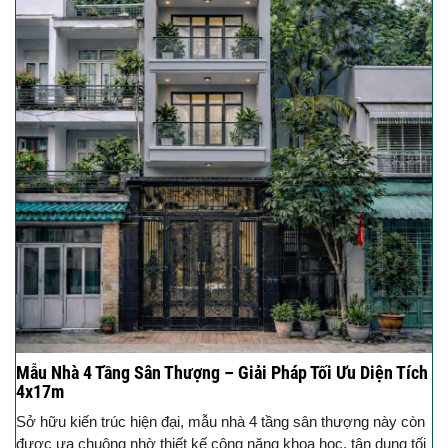
Mẫu Nhà 4 Tầng Sân Thượng – Giải Pháp Tối Ưu Diện Tích
4x17m
Sở hữu kiến trúc hiện đại, mẫu nhà 4 tầng sân thượng này còn
được ưa chuộng nhờ thiết kế công năng khoa học, tận dụng tối