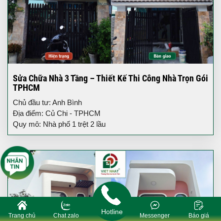
Sửa Chữa Nhà 3 Tầng – Thiết Kế Thi Công Nhà Trọn Gói
TPHCM
Chủ đầu tư: Anh Bình
Địa điểm: Củ Chi - TPHCM
Quy mô: Nhà phố 1 trệt 2 lầu
Hotline
Trang chủ
Chat zalo
Messenger
Báo giá