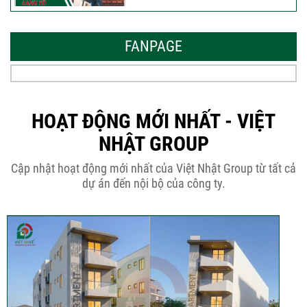
Mẫu Nhà Đẹp 2026 – Xu Hướng
Thiết Kế Hòa...
FANPAGE
Thời Gian Tháo Cốp Pha Sau Khi Đổ
Bê Tông...
HOẠT ĐỘNG MỚI NHẤT - VIỆT
NHẬT GROUP
THÔNG BÁO KẾ HOẠCH TĂNG ĐƠN
Cập nhật hoạt động mới nhất của Việt Nhật Group từ tất cả
GIÁ XÂY DỰNG NHÀ...
dự án đến nội bộ của công ty.
Thép Râu Tường – Kinh Nghiệm Thi
Công Chuẩn Kỹ...
10 Vị Trí Nên Xây Gạch Đinh – Chủ