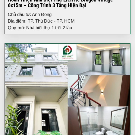
6x15m – Công Trình 3 Tầng Hiện Đại
Chủ đầu tư: Anh Đông
Địa điểm: TP. Thủ Đức - TP. HCM
Quy mô: Nhà biệt thự 1 trệt 2 lầu