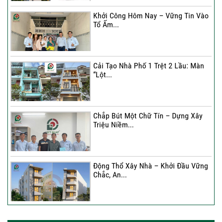
Khởi Công Hôm Nay – Vững Tin Vào
Tổ Ấm...
Cải Tạo Nhà Phố 1 Trệt 2 Lầu: Màn
“Lột...
Chắp Bút Một Chữ Tín – Dựng Xây
Triệu Niềm...
Động Thổ Xây Nhà – Khởi Đầu Vững
Chắc, An...
Xây Nhà Chị Khánh – Khởi Đầu Vững