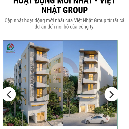
HOẠT ĐỘNG MỚI NHẤT - VIỆT
NHẬT GROUP
THÔNG BÁO KẾ HOẠCH TĂNG ĐƠN
Cập nhật hoạt động mới nhất của Việt Nhật Group từ tất cả
GIÁ XÂY DỰNG NHÀ...
dự án đến nội bộ của công ty.
Thép Râu Tường – Kinh Nghiệm Thi
Công Chuẩn Kỹ...
10 Vị Trí Nên Xây Gạch Đinh – Chủ
Đầu...