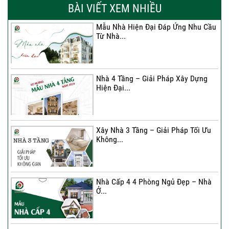
Chắc Cho...
BÀI VIẾT XEM NHIỀU
Mẫu Nhà Hiện Đại Đáp Ứng Nhu Cầu
Từ Nhà...
Nhà 4 Tầng – Giải Pháp Xây Dựng
Hiện Đại...
Nhà 4 Tầng – Giải Pháp Xây Dựng
Hiện Đại...
Ký hợp đồng cải tạo – “Thay áo mới”
cho...
Xây Nhà 3 Tầng – Giải Pháp Tối Ưu
Không...
Xây Nhà 3 Tầng – Giải Pháp Tối Ưu
Không...
Nhà Cấp 4 4 Phòng Ngủ Đẹp – Nhà
Ở...
Ký Kết Hợp Đồng Thi Công – Cam
Kết Chất...