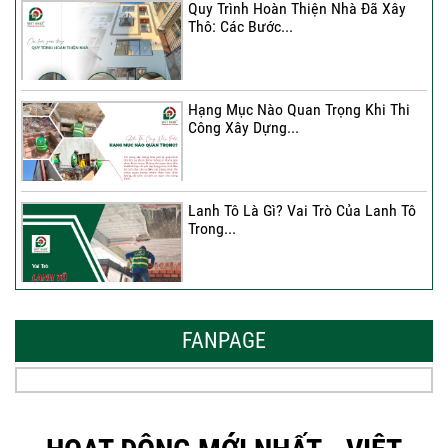
Quy Trình Hoàn Thiện Nhà Đã Xây
Thô: Các Bước...
Hạng Mục Nào Quan Trọng Khi Thi
Công Xây Dựng...
Lanh Tô Là Gì? Vai Trò Của Lanh Tô
Trong...
Mẫu Nhà Đẹp 2026 – Xu Hướng
Thiết Kế Hòa...
FANPAGE
Thời Gian Tháo Cốp Pha Sau Khi Đổ
Bê Tông...