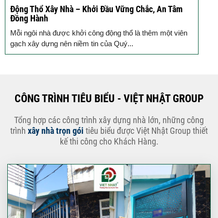
Động Thổ Xây Nhà – Khởi Đầu Vững Chắc, An Tâm
K
Đồng Hành
c
Mỗi ngôi nhà được khởi công động thổ là thêm một viên
B
gạch xây dựng nên niềm tin của Quý...
k
CÔNG TRÌNH TIÊU BIỂU - VIỆT NHẬT GROUP
Tổng hợp các công trình xây dựng nhà lớn, những công
trình
xây nhà trọn gói
tiêu biểu được Việt Nhật Group thiết
kế thi công cho Khách Hàng.