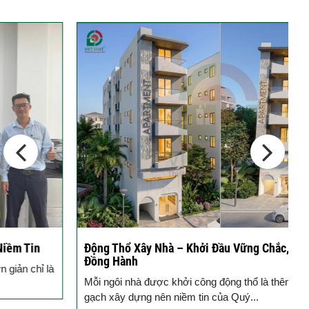
Thép Râu Tường – Kinh Nghiệm Thi
Công Chuẩn Kỹ...
10 Vị Trí Nên Xây Gạch Đinh – Chủ
Đầu...
Động Thổ Xây Nhà – Khởi Đầu Vững Chắc, An Tâm
K
Đồng Hành
c
Mỗi ngôi nhà được khởi công động thổ là thêm một viên
B
gạch xây dựng nên niềm tin của Quý...
k