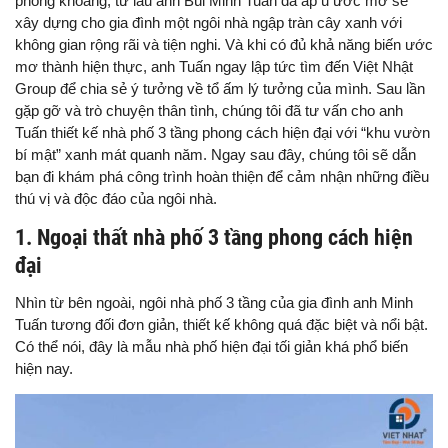
phóng khoáng, từ lâu anh Bùi Minh Tuấn đã ấp ủ ước mơ sẽ
xây dựng cho gia đình một ngôi nhà ngập tràn cây xanh với
không gian rộng rãi và tiện nghi. Và khi có đủ khả năng biến ước
mơ thành hiện thực, anh Tuấn ngay lập tức tìm đến Việt Nhật
Group để chia sẻ ý tưởng về tổ ấm lý tưởng của mình. Sau lần
gặp gỡ và trò chuyện thân tình, chúng tôi đã tư vấn cho anh
Tuấn thiết kế nhà phố 3 tầng phong cách hiện đại với “khu vườn
bí mật” xanh mát quanh năm. Ngay sau đây, chúng tôi sẽ dẫn
bạn đi khám phá công trình hoàn thiện để cảm nhận những điều
thú vị và độc đáo của ngôi nhà.
1. Ngoại thất nhà phố 3 tầng phong cách hiện
đại
Nhìn từ bên ngoài, ngôi nhà phố 3 tầng của gia đình anh Minh
Tuấn tương đối đơn giản, thiết kế không quá đặc biệt và nổi bật.
Có thể nói, đây là mẫu nhà phố hiện đại tối giản khá phổ biến
hiện nay.