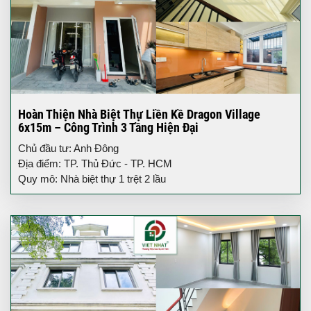
Hoàn Thiện Nhà Biệt Thự Liền Kề Dragon Village
6x15m – Công Trình 3 Tầng Hiện Đại
Chủ đầu tư: Anh Đông
Địa điểm: TP. Thủ Đức - TP. HCM
Quy mô: Nhà biệt thự 1 trệt 2 lầu