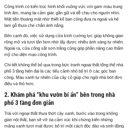
Công trình có kiến trúc hình khối vuông vức với gam màu trung
tính ấm, mang lại cảm giác gần gũi và dễ chịu cho người nhìn.
Mặt tiền thoáng mát nhờ thiết kế ban công đưa ra ngoài và hệ
lam gỗ thưa che chắn ánh nắng.
Bên cạnh đó, việc sử dụng cửa kính cường lực giúp không gian
rộng mở và tươi tắn hơn nhờ lấy được nhiều ánh sáng tự nhiên.
Ngoài ra, cửa cổng sắt sơn trắng cũng góp phần nâng cao thẩm
mỹ cho diện mạo công trình.
Chi tiết không thể bỏ qua trong bức tranh ngoại thất tổng thể nhà
phố 3 tầng hiện đại là các tiểu cảnh nhỏ bố trí ở các góc ban
công. Màu xanh tự nhiên của cây cỏ giúp cho ngôi nhà bớt đơn
điệu và thô hơn.
2. Khám phá “khu vườn bí ẩn” bên trong nhà
phố 3 tầng đơn giản
Trái với ngoại thất thưa thớt cây xanh, bước vào trong không
gian nội thất, bạn sẽ vỡ òa cảm xúc khi chứng kiến những
mảng xanh tươi mát được bố trí một cách độc đáo và sinh động