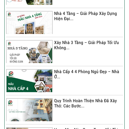
Nhà 4 Tầng – Giải Pháp Xây Dựng
Hiện Đại...
Ký hợp đồng cải tạo – “Thay áo mới”
cho...
Xây Nhà 3 Tầng – Giải Pháp Tối Ưu
Không...
Xây Nhà 3 Tầng – Giải Pháp Tối Ưu
Không...
Nhà Cấp 4 4 Phòng Ngủ Đẹp – Nhà
Ở...
Ký Kết Hợp Đồng Thi Công – Cam
Kết Chất...
Quy Trình Hoàn Thiện Nhà Đã Xây
Thô: Các Bước...