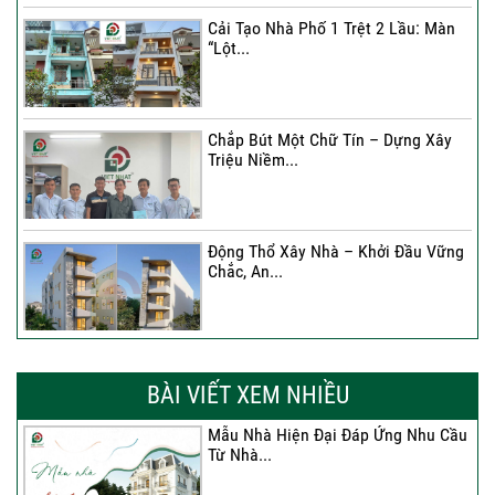
Cải Tạo Nhà Phố 1 Trệt 2 Lầu: Màn
“Lột...
Chắp Bút Một Chữ Tín – Dựng Xây
Triệu Niềm...
Động Thổ Xây Nhà – Khởi Đầu Vững
Chắc, An...
Xây Nhà Chị Khánh – Khởi Đầu Vững
Chắc Cho...
BÀI VIẾT XEM NHIỀU
Mẫu Nhà Hiện Đại Đáp Ứng Nhu Cầu
Từ Nhà...
Nhà 4 Tầng – Giải Pháp Xây Dựng
Hiện Đại...