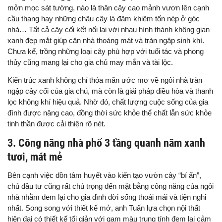
mởn mọc sát tường, nào là thân cây cao mảnh vươn lên cạnh
cầu thang hay những chậu cây lá đậm khiêm tốn nép ở góc
nhà… Tất cả cây cối kết nối lại với nhau hình thành không gian
xanh đẹp mắt giúp căn nhà thoáng mát và tràn ngập sinh khí.
Chưa kể, trồng những loại cây phù hợp với tuổi tác và phong
thủy cũng mang lại cho gia chủ may mắn và tài lộc.
Kiến trúc xanh không chỉ thỏa mãn ước mơ về ngôi nhà tràn
ngập cây cối của gia chủ, mà còn là giải pháp điều hòa và thanh
lọc không khí hiệu quả. Nhờ đó, chất lượng cuộc sống của gia
đình được nâng cao, đồng thời sức khỏe thể chất lẫn sức khỏe
tinh thần được cải thiện rõ nét.
3. Công năng nhà phố 3 tầng quanh năm xanh
tươi, mát mẻ
Bên cạnh việc dồn tâm huyết vào kiến tạo vườn cây “bí ẩn”,
chủ đầu tư cũng rất chú trọng đến mặt bằng công năng của ngôi
nhà nhằm đem lại cho gia đình đời sống thoải mái và tiện nghi
nhất. Song song với thiết kế mở, anh Tuấn lựa chọn nội thất
hiện đại có thiết kế tối giản với gam màu trung tính đem lại cảm