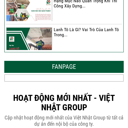
Hạng Mục Nào Quan Trọng Khi Thi
Công Xây Dựng...
Lanh Tô Là Gì? Vai Trò Của Lanh Tô
Trong...
Mẫu Nhà Đẹp 2026 – Xu Hướng
Thiết Kế Hòa...
FANPAGE
Thời Gian Tháo Cốp Pha Sau Khi Đổ
Bê Tông...
HOẠT ĐỘNG MỚI NHẤT - VIỆT
NHẬT GROUP
THÔNG BÁO KẾ HOẠCH TĂNG ĐƠN
Cập nhật hoạt động mới nhất của Việt Nhật Group từ tất cả
GIÁ XÂY DỰNG NHÀ...
dự án đến nội bộ của công ty.