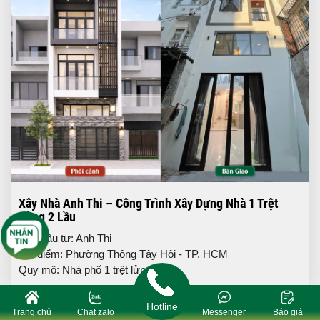
Xây Nhà Anh Thi – Công Trình Xây Dựng Nhà 1 Trệt
Lửng 2 Lầu
Chủ đầu tư: Anh Thi
Địa điểm: Phường Thông Tây Hội - TP. HCM
Quy mô: Nhà phố 1 trệt lửng 2 lầu
Hotline
Trang chủ
Chat zalo
Messenger
Báo giá