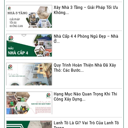
Xây Nhà 3 Tầng – Giải Pháp Tối Ưu
Không...
Xây Nhà 3 Tầng – Giải Pháp Tối Ưu
Không...
Nhà Cấp 4 4 Phòng Ngủ Đẹp – Nhà
Ở...
Ký Kết Hợp Đồng Thi Công – Cam
Kết Chất...
Quy Trình Hoàn Thiện Nhà Đã Xây
Thô: Các Bước...
Hạng Mục Nào Quan Trọng Khi Thi
Công Xây Dựng...
Lanh Tô Là Gì? Vai Trò Của Lanh Tô
Trong...