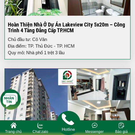
Hoàn Thiện Nhà Ở Dự Án Lakeview City 5x20m – Công
Trình 4 Tầng Đẳng Cấp TP.HCM
Chủ đầu tư: Cô Vân
Địa điểm: TP. Thủ Đức - TP. HCM
Quy mô: Nhà phố 1 trệt 3 lầu
Hotline
Trang chủ
Chat zalo
Messenger
Báo giá