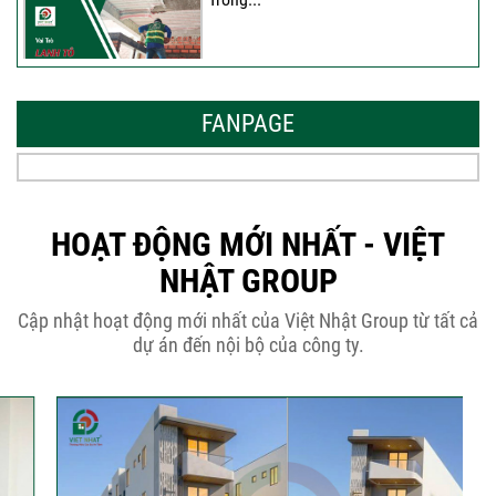
Mẫu Nhà Đẹp 2026 – Xu Hướng
Thiết Kế Hòa...
FANPAGE
Thời Gian Tháo Cốp Pha Sau Khi Đổ
Bê Tông...
HOẠT ĐỘNG MỚI NHẤT - VIỆT
NHẬT GROUP
THÔNG BÁO KẾ HOẠCH TĂNG ĐƠN
Cập nhật hoạt động mới nhất của Việt Nhật Group từ tất cả
GIÁ XÂY DỰNG NHÀ...
dự án đến nội bộ của công ty.
Thép Râu Tường – Kinh Nghiệm Thi
Công Chuẩn Kỹ...