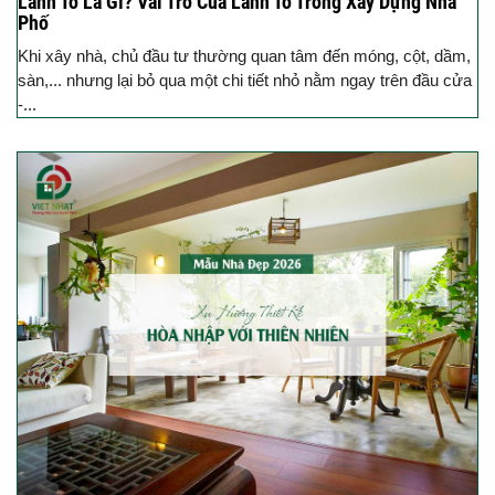
Lanh Tô Là Gì? Vai Trò Của Lanh Tô Trong Xây Dựng Nhà
Phố
Khi xây nhà, chủ đầu tư thường quan tâm đến móng, cột, dầm,
sàn,... nhưng lại bỏ qua một chi tiết nhỏ nằm ngay trên đầu cửa
-...