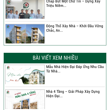
Chắp Bút Một Chữ Tín – Dựng Xây
Triệu Niềm...
Động Thổ Xây Nhà – Khởi Đầu Vững
Chắc, An...
Xây Nhà Chị Khánh – Khởi Đầu Vững
Chắc Cho...
BÀI VIẾT XEM NHIỀU
Mẫu Nhà Hiện Đại Đáp Ứng Nhu Cầu
Từ Nhà...
Nhà 4 Tầng – Giải Pháp Xây Dựng
Hiện Đại...
Nhà 4 Tầng – Giải Pháp Xây Dựng
Hiện Đại...
Ký hợp đồng cải tạo – “Thay áo mới”
cho...