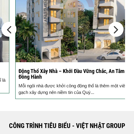
10 Vị Trí Nên Xây Gạch Đinh – Chủ
Đầu...
Động Thổ Xây Nhà – Khởi Đầu Vững Chắc, An Tâm
K
Đồng Hành
c
Mỗi ngôi nhà được khởi công động thổ là thêm một viên
B
gạch xây dựng nên niềm tin của Quý...
k
CÔNG TRÌNH TIÊU BIỂU - VIỆT NHẬT GROUP