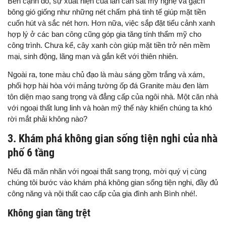
Bên cạnh đó, sự xuất hiện của lan can sắt mỹ nghệ và gạch
bông gió giống như những nét chấm phá tinh tế giúp mặt tiền
cuốn hút và sắc nét hơn. Hơn nữa, việc sắp đặt tiểu cảnh xanh
hợp lý ở các ban công cũng góp gia tăng tính thẩm mỹ cho
công trình. Chưa kể, cây xanh còn giúp mặt tiền trở nên mềm
mại, sinh động, lãng mạn và gắn kết với thiên nhiên.
Ngoài ra, tone màu chủ đạo là màu sáng gồm trắng và xám,
phối hợp hài hòa với mảng tường ốp đá Granite màu đen làm
tôn diện mạo sang trọng và đẳng cấp của ngôi nhà. Một căn nhà
với ngoại thất lung linh và hoàn mỹ thế này khiến chúng ta khó
rời mắt phải không nào?
3. Khám phá không gian sống tiện nghi của nhà
phố 6 tầng
Nếu đã mãn nhãn với ngoại thất sang trọng, mời quý vị cùng
chúng tôi bước vào khám phá không gian sống tiện nghi, đầy đủ
công năng và nội thất cao cấp của gia đình anh Bình nhé!.
Không gian tầng trệt