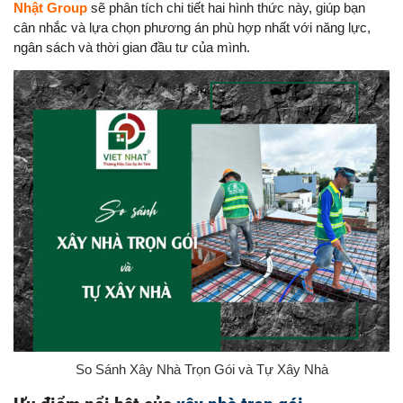
Nhật Group
sẽ phân tích chi tiết hai hình thức này, giúp bạn
cân nhắc và lựa chọn phương án phù hợp nhất với năng lực,
ngân sách và thời gian đầu tư của mình.
So Sánh Xây Nhà Trọn Gói và Tự Xây Nhà