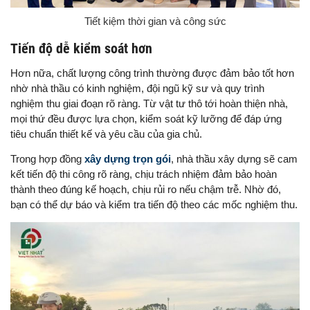
Tiết kiệm thời gian và công sức
Tiến độ dễ kiểm soát hơn
Hơn nữa, chất lượng công trình thường được đảm bảo tốt hơn
nhờ nhà thầu có kinh nghiệm, đội ngũ kỹ sư và quy trình
nghiệm thu giai đoạn rõ ràng. Từ vật tư thô tới hoàn thiện nhà,
mọi thứ đều được lựa chọn, kiểm soát kỹ lưỡng để đáp ứng
tiêu chuẩn thiết kế và yêu cầu của gia chủ.
Trong hợp đồng
xây dựng trọn gói
, nhà thầu xây dựng sẽ cam
kết tiến độ thi công rõ ràng, chịu trách nhiệm đảm bảo hoàn
thành theo đúng kế hoạch, chịu rủi ro nếu chậm trễ. Nhờ đó,
bạn có thể dự báo và kiểm tra tiến độ theo các mốc nghiệm thu.