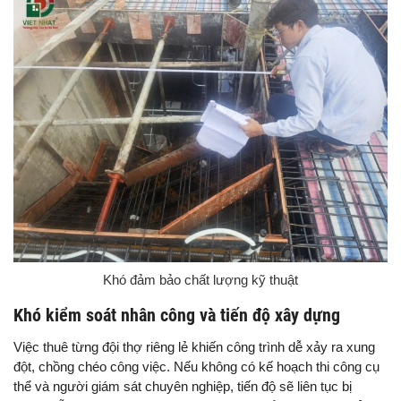
Khó đảm bảo chất lượng kỹ thuật
Khó kiểm soát nhân công và tiến độ xây dựng
Việc thuê từng đội thợ riêng lẻ khiến công trình dễ xảy ra xung
đột, chồng chéo công việc. Nếu không có kế hoạch thi công cụ
thể và người giám sát chuyên nghiệp, tiến độ sẽ liên tục bị