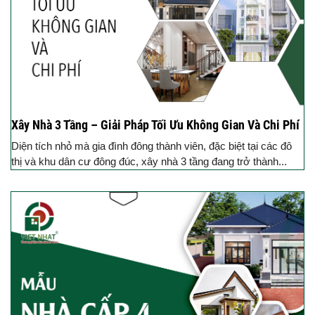
Xây Nhà 3 Tầng – Giải Pháp Tối Ưu Không Gian Và Chi Phí
Diện tích nhỏ mà gia đình đông thành viên, đặc biệt tại các đô
thị và khu dân cư đông đúc, xây nhà 3 tầng đang trở thành...