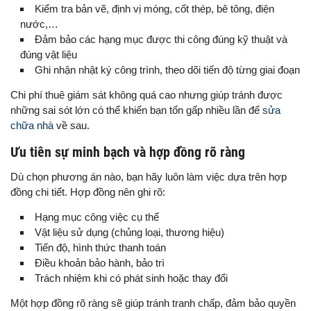
Kiểm tra bản vẽ, định vị móng, cốt thép, bê tông, điện
nước,…
Đảm bảo các hạng mục được thi công đúng kỹ thuật và
đúng vật liệu
Ghi nhận nhật ký công trình, theo dõi tiến độ từng giai đoạn
Chi phí thuê giám sát không quá cao nhưng giúp tránh được
những sai sót lớn có thể khiến bạn tốn gấp nhiều lần để
sửa
chữa nhà
về sau.
Ưu tiên sự minh bạch và hợp đồng rõ ràng
Dù chọn phương án nào, bạn hãy luôn làm việc dựa trên hợp
đồng chi tiết. Hợp đồng nên ghi rõ:
Hạng mục công việc cụ thể
Vật liệu sử dụng (chủng loại, thương hiệu)
Tiến độ, hình thức thanh toán
Điều khoản bảo hành, bảo trì
Trách nhiệm khi có phát sinh hoặc thay đổi
Một hợp đồng rõ ràng sẽ giúp tránh tranh chấp, đảm bảo quyền