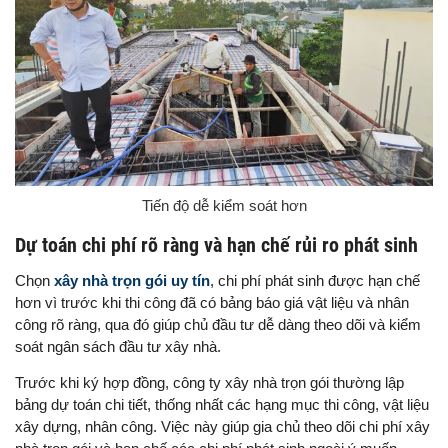
Tiến độ dễ kiểm soát hơn
Dự toán chi phí rõ ràng và hạn chế rủi ro phát sinh
Chọn
xây nhà trọn gói uy tín
, chi phí phát sinh được hạn chế
hơn vì trước khi thi công đã có bảng báo giá vật liệu và nhân
công rõ ràng, qua đó giúp chủ đầu tư dễ dàng theo dõi và kiểm
soát ngân sách đầu tư xây nhà.
Trước khi ký hợp đồng, công ty xây nhà trọn gói thường lập
bảng dự toán chi tiết, thống nhất các hạng mục thi công, vật liệu
xây dựng, nhân công. Việc này giúp gia chủ theo dõi chi phí xây