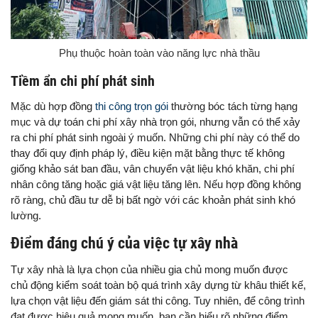
Phụ thuộc hoàn toàn vào năng lực nhà thầu
Tiềm ẩn chi phí phát sinh
Mặc dù hợp đồng
thi công trọn gói
thường bóc tách từng hạng
mục và dự toán chi phí xây nhà trọn gói, nhưng vẫn có thể xảy
ra chi phí phát sinh ngoài ý muốn. Những chi phí này có thể do
thay đổi quy định pháp lý, điều kiện mặt bằng thực tế không
giống khảo sát ban đầu, vân chuyển vật liệu khó khăn, chi phí
nhân công tăng hoặc giá vật liệu tăng lên. Nếu hợp đồng không
rõ ràng, chủ đầu tư dễ bị bất ngờ với các khoản phát sinh khó
lường.
Điểm đáng chú ý của việc tự xây nhà
Tự xây nhà là lựa chọn của nhiều gia chủ mong muốn được
chủ động kiểm soát toàn bộ quá trình xây dựng từ khâu thiết kế,
lựa chọn vật liệu đến giám sát thi công. Tuy nhiên, để công trình
đạt được hiệu quả mong muốn, bạn cần hiểu rõ những điểm