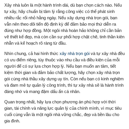
Xây nhà luôn là một hành trình dài, dù bạn chọn cách nào. Nếu
tự xây, hãy chuẩn bị tâm lý rằng công việc có thể phát sinh
nhiều rắc rối nhỏ hằng ngày. Nếu xây dựng nhà trọn gói, bạn
vẫn nên theo dõi tiến độ định kỳ để đảm bảo mọi thứ diễn ra
đúng như hợp đồng. Một ngôi nhà hoàn hảo không chỉ cần bản
vẽ thiết kế đẹp, mà còn cần sự phối hợp chặt chẽ, tinh thần kiên
nhẫn và kế hoạch rõ ràng từ đầu.
Nhìn chung, cả hai hình thức
xây nhà trọn gói
và tự xây nhà đều
có ưu điểm riêng, tùy thuộc vào nhu cầu và điều kiện của mỗi
người để có sự lựa chọn hợp lý. Nếu bạn muốn an tâm, tiết
kiệm thời gian và đảm bảo chất lượng, hãy chọn xây nhà trọn
gói cùng nhà thầu xây dựng uy tín. Còn nếu bạn có kinh nghiệm
và đam mê tự quản lý công trình, thì tự xây nhà sẽ là hành trình
đáng nhớ và mang đậm dấu ấn cá nhân.
Quan trọng nhất, hãy lựa chọn phương án phù hợp với thời
gian, tài chính và năng lực quản lý của chính mình, vì mục tiêu
cuối cùng vẫn là một ngôi nhà vững chắc, đẹp và bền lâu cho
gia đình.