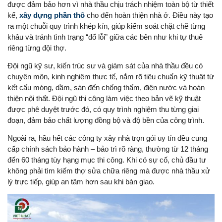
được đảm bảo hơn vì nhà thầu chịu trách nhiệm toàn bộ từ thiết
kế,
xây dựng phần thô
cho đến hoàn thiện nhà ở. Điều này tạo
ra một chuỗi quy trình khép kín, giúp kiểm soát chặt chẽ từng
khâu và tránh tình trạng “đổ lỗi” giữa các bên như khi tự thuê
riêng từng đội thợ.
Đội ngũ kỹ sư, kiến trúc sư và giám sát của nhà thầu đều có
chuyên môn, kinh nghiệm thực tế, nắm rõ tiêu chuẩn kỹ thuật từ
kết cấu móng, dầm, sàn đến chống thấm, điện nước và hoàn
thiện nội thất. Đội ngũ thi công làm việc theo bản vẽ kỹ thuật
được phê duyệt trước đó, có quy trình nghiệm thu từng giai
đoạn, đảm bảo chất lượng đồng bộ và độ bền của công trình.
Ngoài ra, hầu hết các công ty xây nhà trọn gói uy tín đều cung
cấp chính sách bảo hành – bảo trì rõ ràng, thường từ 12 tháng
đến 60 tháng tùy hạng mục thi công. Khi có sự cố, chủ đầu tư
không phải tìm kiếm thợ sửa chữa riêng mà được nhà thầu xử
lý trực tiếp, giúp an tâm hơn sau khi bàn giao.