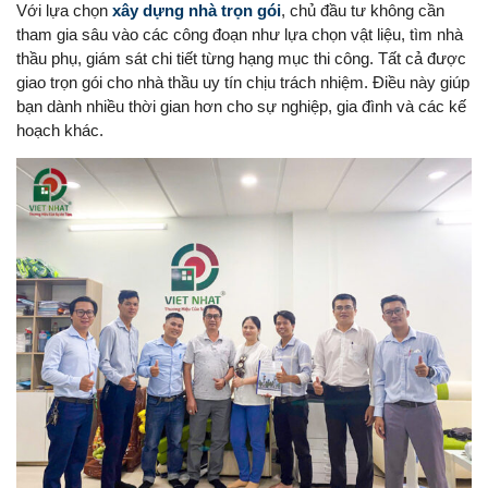
Với lựa chọn
xây dựng nhà trọn gói
, chủ đầu tư không cần
tham gia sâu vào các công đoạn như lựa chọn vật liệu, tìm nhà
thầu phụ, giám sát chi tiết từng hạng mục thi công. Tất cả được
giao trọn gói cho nhà thầu uy tín chịu trách nhiệm. Điều này giúp
bạn dành nhiều thời gian hơn cho sự nghiệp, gia đình và các kế
hoạch khác.