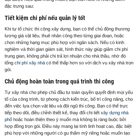
đặc trưng sau:
Tiết kiệm chi phí nếu quản lý tốt
Khi tự tổ chức thi công xây dựng, bạn có thể chủ động thương
lượng giá vật liệu, thuê nhân công theo từng giai đoạn, hoặc
chọn những hạng mục phù hợp với ngân sách. Nếu có kinh
nghiệm và thời gian giám sát, hình thức này giúp giảm chi phí
trung gian, không phải chi trả lợi nhuận cho nhà thầu, nhờ đó
tổng
chi phí xây nhà
có thể thấp hơn so với dịch vụ xây nhà trọn
gói.
Chủ động hoàn toàn trong quá trình thi công
Tự xây nhà cho phép chủ đầu tư toàn quyền quyết định mọi yếu
tố của công trình, từ phong cách kiến trúc, bố trí công năng, cho
đến việc lựa chọn vật liệu và đội ngũ thi công. Bạn có thể trực
tiếp theo dõi, điều chỉnh thiết kế, thay đổi chi tiết
xây dựng nhà
phố
hoặc hoàn thiện theo ý muốn mà không bị ràng buộc bởi
hợp đồng trọn gói. Điều này mang lại tính linh hoạt cao, đặc biệt
phù hợp với những người có gu thẩm mỹ riêng hoặc muốn tạo