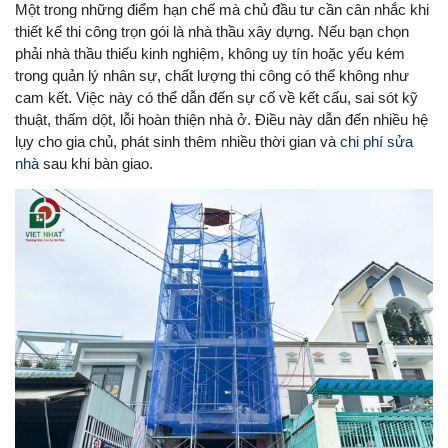
Một trong những điểm hạn chế mà chủ đầu tư cần cân nhắc khi
thiết kế thi công trọn gói là nhà thầu xây dựng. Nếu bạn chọn
phải nhà thầu thiếu kinh nghiệm, không uy tín hoặc yếu kém
trong quản lý nhân sự, chất lượng thi công có thể không như
cam kết. Việc này có thể dẫn đến sự cố về kết cấu, sai sót kỹ
thuật, thấm dột, lỗi hoàn thiện nhà ở. Điều này dẫn đến nhiều hệ
lụy cho gia chủ, phát sinh thêm nhiều thời gian và
chi phí sửa
nhà
sau khi bàn giao.