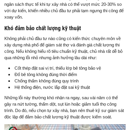
ngân sách thực tế khi tự xây nhà có thể vượt mức 20-30% so
với dự kiến, khiến nhiều chủ đầu tư phải tạm ngưng thi công để
xoay vốn.
Khó đảm bảo chất lượng kỹ thuật
Không phải chủ đầu tư nào cũng có kiến thức chuyên môn về
xây dựng nhà phố để giám sát thợ và đánh giá chất lượng thi
công. Nếu không hiểu rõ tiêu chuẩn kỹ thuật, chủ nhà rất dễ bỏ
qua những lỗi nhỏ nhưng ảnh hưởng lâu dài như:
Cốt thép đặt sai vị trí, thiếu lớp bê tông bảo vệ
Đổ bê tông không đúng thời điểm
Chống thấm không đúng quy trình
Hệ thống điện, nước lắp đặt sai kỹ thuật
Những lỗi này thường khó nhận ra ngay, sau vài năm có thể
gây ra nứt tường, thấm dột, sụt lún hoặc giảm tuổi thọ công
trình. Do đó, nếu chọn tự xây nhà, bạn nên thuê kỹ sư giám sát
độc lập để đảm bảo chất lượng kỹ thuật được kiểm soát.