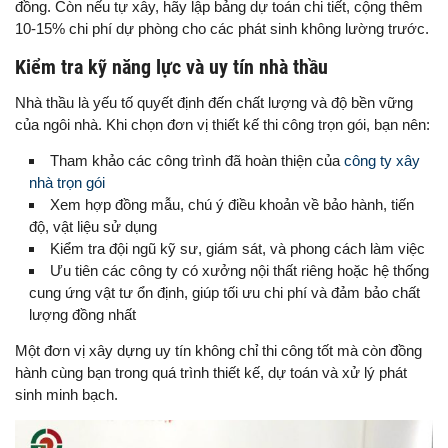
đồng. Còn nếu tự xây, hãy lập bảng dự toán chi tiết, cộng thêm
10-15% chi phí dự phòng cho các phát sinh không lường trước.
Kiểm tra kỹ năng lực và uy tín nhà thầu
Nhà thầu là yếu tố quyết định đến chất lượng và độ bền vững
của ngôi nhà. Khi chọn đơn vị thiết kế thi công trọn gói, bạn nên:
Tham khảo các công trình đã hoàn thiện của
công ty xây
nhà trọn gói
Xem hợp đồng mẫu, chú ý điều khoản về bảo hành, tiến
độ, vật liệu sử dụng
Kiểm tra đội ngũ kỹ sư, giám sát, và phong cách làm việc
Ưu tiên các công ty có xưởng nội thất riêng hoặc hệ thống
cung ứng vật tư ổn định, giúp tối ưu chi phí và đảm bảo chất
lượng đồng nhất
Một đơn vị xây dựng uy tín không chỉ thi công tốt mà còn đồng
hành cùng bạn trong quá trình thiết kế, dự toán và xử lý phát
sinh minh bạch.