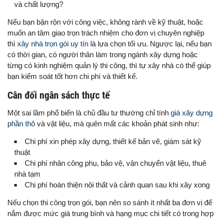
và chất lượng?
Nếu bạn bận rộn với công việc, không rành về kỹ thuật, hoặc
muốn an tâm giao trọn trách nhiệm cho đơn vị chuyên nghiệp
thì
xây nhà trọn gói uy tín
là lựa chọn tối ưu. Ngược lại, nếu bạn
có thời gian, có người thân làm trong ngành xây dựng hoặc
từng có kinh nghiệm quản lý thi công, thì tự xây nhà có thể giúp
bạn kiểm soát tốt hơn chi phí và thiết kế.
Cân đối ngân sách thực tế
Một sai lầm phổ biến là chủ đầu tư thường chỉ tính
giá xây dựng
phần thô
và vật liệu, mà quên mất các khoản phát sinh như:
Chi phí xin phép xây dựng, thiết kế bản vẽ, giám sát kỹ
thuật
Chi phí nhân công phụ, bảo vệ, vận chuyển vật liệu, thuê
nhà tạm
Chi phí hoàn thiện nội thất và cảnh quan sau khi xây xong
Nếu chọn thi công trọn gói, bạn nên so sánh ít nhất ba đơn vị để
nắm được mức giá trung bình và hạng mục chi tiết có trong hợp