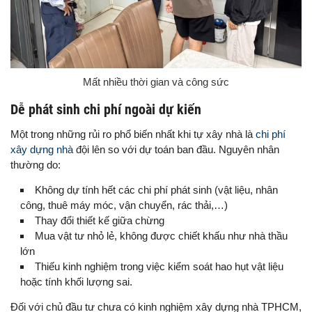
Mất nhiều thời gian và công sức
Dễ phát sinh chi phí ngoài dự kiến
Một trong những rủi ro phổ biến nhất khi tự xây nhà là
chi phí
xây dựng nhà
đội lên so với dự toán ban đầu. Nguyên nhân
thường do:
Không dự tính hết các chi phí phát sinh (vật liệu, nhân
công, thuê máy móc, vận chuyển, rác thải,…)
Thay đổi thiết kế giữa chừng
Mua vật tư nhỏ lẻ, không được chiết khấu như nhà thầu
lớn
Thiếu kinh nghiệm trong việc kiểm soát hao hụt vật liệu
hoặc tính khối lượng sai.
Đối với chủ đầu tư chưa có kinh nghiệm xây dựng nhà TPHCM,