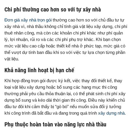
Chi phí thường cao hơn so với tự xây nhà
Đơn giá xây nhà trọn gói
thường cao hơn so với chủ đầu tư tự
xây nhà vì, nhà thầu không chỉ tính giá vật liệu xây dựng, chi phí
thuê nhân công, mà còn các khoản chi phí khác như phí quản
lý, lợi nhuận, rủi ro và các chi phí phụ trợ khác. Khi bạn chọn
mức vật liệu cao cấp hoặc thiết kế nhà ở phức tạp, mức giá có
thể vượt dự tính ban đầu khi so với việc tự lựa chọn từng phần
vật liệu.
Khả năng linh hoạt bị hạn chế
Khi hợp đồng trọn gói được ký kết, việc thay đổi thiết kế, thay
loại vật liệu xây dựng hoặc bổ sung các hạng mục thi công
thường phải yêu cầu thỏa thuận lại, có thể phát sinh chi phí xây
dựng bổ sung và kéo dài thời gian thi công. Điều này khiến chủ
đầu tư đôi khi cảm thấy bị “gò bó” nếu muốn sửa đổi ý tưởng
khi công trình đã bắt đầu và đang trong quá trình
xây dựng nhà
.
Phụ thuộc hoàn toàn vào năng lực nhà thầu