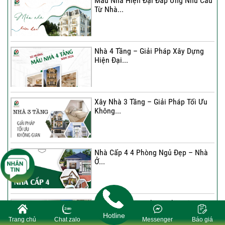
Mẫu Nhà Hiện Đại Đáp Ứng Nhu Cầu
Từ Nhà...
Nhà 4 Tầng – Giải Pháp Xây Dựng
Hiện Đại...
Nhà 4 Tầng – Giải Pháp Xây Dựng
Hiện Đại...
Ký hợp đồng cải tạo – “Thay áo mới”
cho...
Xây Nhà 3 Tầng – Giải Pháp Tối Ưu
Không...
Xây Nhà 3 Tầng – Giải Pháp Tối Ưu
Không...
Nhà Cấp 4 4 Phòng Ngủ Đẹp – Nhà
Ở...
Ký Kết Hợp Đồng Thi Công – Cam
Kết Chất...
Quy Trình Hoàn Thiện Nhà Đã Xây
Thô: Các Bước...
Hotline
Trang chủ
Chat zalo
Messenger
Báo giá