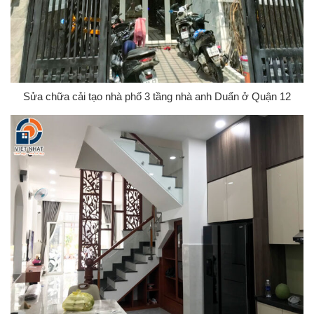
Sửa chữa cải tạo nhà phố 3 tầng nhà anh Duẩn ở Quận 12