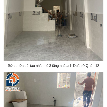
Sửa chữa cải tạo nhà phố 3 tầng nhà anh Duẩn ở Quận 12