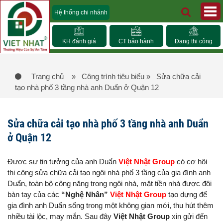
Hệ thống chi nhánh
KH đánh giá
CT bảo hành
Đang thi công
Trang chủ
» Công trình tiêu biểu
» Sửa chữa cải
tạo nhà phố 3 tầng nhà anh Duẩn ở Quận 12
Sửa chữa cải tạo nhà phố 3 tầng nhà anh Duẩn
ở Quận 12
Được sự tin tưởng của anh Duẩn
Việt Nhật Group
có cơ hội
thi công sửa chữa cải tạo ngôi nhà phố 3 tầng của gia đình anh
Duẩn, toàn bộ công năng trong ngôi nhà, mặt tiền nhà được đôi
bàn tay của các
“Nghệ Nhân”
Việt Nhật Group
tạo dựng để
gia đình anh Duẩn sống trong một không gian mới, thu hút thêm
nhiều tài lộc, may mắn. Sau đây
Việt Nhật Group
xin gửi đến