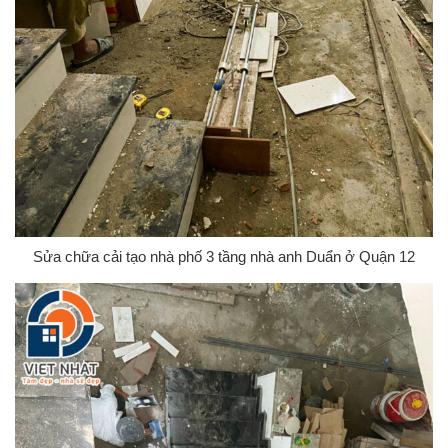
Sửa chữa cải tạo nhà phố 3 tầng nhà anh Duẩn ở Quận 12