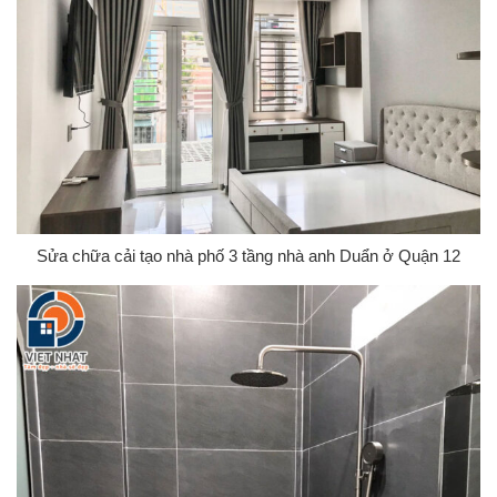
Sửa chữa cải tạo nhà phố 3 tầng nhà anh Duẩn ở Quận 12