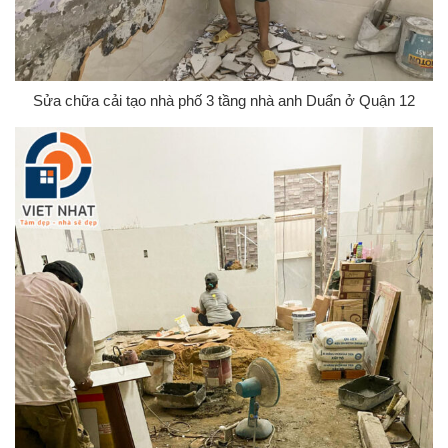
Sửa chữa cải tạo nhà phố 3 tầng nhà anh Duẩn ở Quận 12