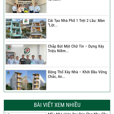
Cải Tạo Nhà Phố 1 Trệt 2 Lầu: Màn
“Lột...
Chắp Bút Một Chữ Tín – Dựng Xây
Triệu Niềm...
Động Thổ Xây Nhà – Khởi Đầu Vững
Chắc, An...
Xây Nhà Chị Khánh – Khởi Đầu Vững
Chắc Cho...
BÀI VIẾT XEM NHIỀU