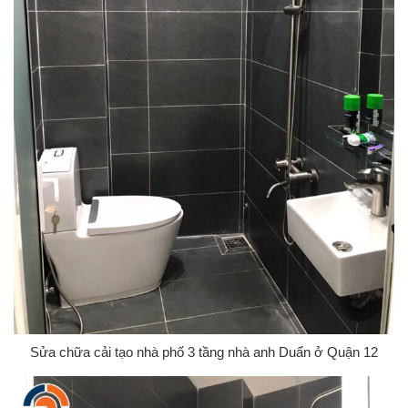
Sửa chữa cải tạo nhà phố 3 tầng nhà anh Duẩn ở Quận 12