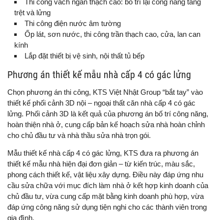
Thi công vách ngăn thạch cao: bố trí lại công năng tầng
trệt và lửng
Thi công điện nước âm tường
Ốp lát, sơn nước, thi công trần thạch cao, cửa, lan can
kính
Lắp đặt thiết bị vệ sinh, nội thất tủ bếp
Phương án thiết kế mẫu nhà cấp 4 có gác lửng
Chọn phương án thi công, KTS Việt Nhật Group “bắt tay” vào
thiết kế phối cảnh 3D nội – ngoại thất căn nhà cấp 4 có gác
lửng. Phối cảnh 3D là kết quả của phương án bố trí công năng,
hoàn thiện nhà ở, cung cấp bản kế hoạch sửa nhà hoàn chỉnh
cho chủ đầu tư và nhà thầu sửa nhà trọn gói.
Mẫu thiết kế nhà cấp 4 có gác lửng, KTS đưa ra phương án
thiết kế mẫu nhà hiện đại đơn giản – từ kiến trúc, màu sắc,
phong cách thiết kế, vật liệu xây dựng. Điều này đáp ứng nhu
cầu sửa chữa với mục đích làm nhà ở kết hợp kinh doanh của
chủ đầu tư, vừa cung cấp mặt bằng kinh doanh phù hợp, vừa
đáp ứng công năng sử dụng tiện nghi cho các thành viên trong
gia đình.