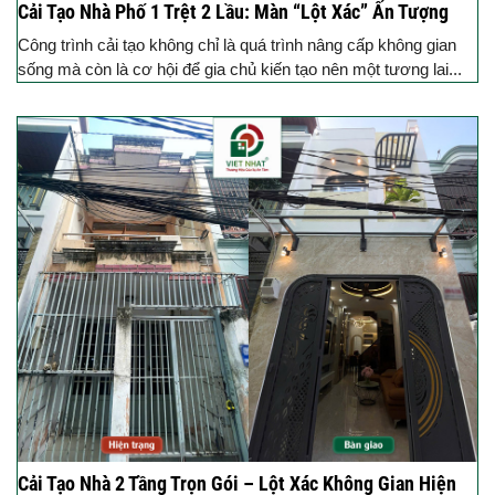
Cải Tạo Nhà Phố 1 Trệt 2 Lầu: Màn “Lột Xác” Ấn Tượng
Công trình cải tạo không chỉ là quá trình nâng cấp không gian
sống mà còn là cơ hội để gia chủ kiến tạo nên một tương lai...
Cải Tạo Nhà 2 Tầng Trọn Gói – Lột Xác Không Gian Hiện