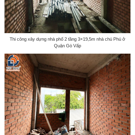
Thi công xây dựng nhà phố 2 tầng 3×19,5m nhà chú Phú ở
Quận Gò Vấp