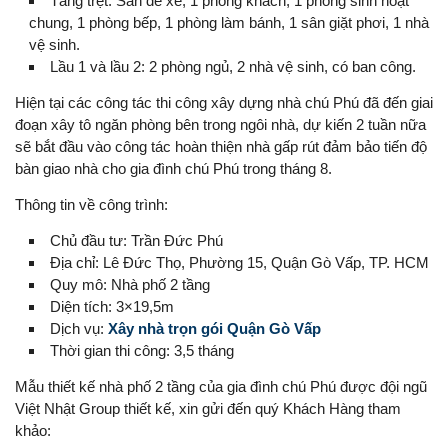
Tầng trệt: Sân để xe, 1 phòng khách, 1 phòng sinh hoạt
chung, 1 phòng bếp, 1 phòng làm bánh, 1 sân giặt phơi, 1 nhà
vệ sinh.
Lầu 1 và lầu 2: 2 phòng ngủ, 2 nhà vệ sinh, có ban công.
Hiện tại các công tác thi công xây dựng nhà chú Phú đã đến giai
đoạn xây tô ngăn phòng bên trong ngôi nhà, dự kiến 2 tuần nữa
sẽ bắt đầu vào công tác hoàn thiện nhà gấp rút đảm bảo tiến độ
bàn giao nhà cho gia đình chú Phú trong tháng 8.
Thông tin về công trình:
Chủ đầu tư: Trần Đức Phú
Địa chỉ: Lê Đức Thọ, Phường 15, Quận Gò Vấp, TP. HCM
Quy mô: Nhà phố 2 tầng
Diện tích: 3×19,5m
Dịch vụ:
Xây nhà trọn gói Quận Gò Vấp
Thời gian thi công: 3,5 tháng
Mẫu thiết kế nhà phố 2 tầng của gia đình chú Phú được đội ngũ
Việt Nhật Group thiết kế, xin gửi đến quý Khách Hàng tham
khảo: