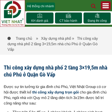
Hệ thống chi nhánh
KH đánh giá
CT bảo hành
Đang thi công
Trang chủ
» Xây dựng nhà phố
» Thi công xây
dựng nhà phố 2 tầng 3×19,5m nhà chú Phú ở Quận Gò
Vấp
Thi công xây dựng nhà phố 2 tầng 3×19,5m nhà
chú Phú ở Quận Gò Vấp
Được sự tin tưởng từ gia đình chú Phú, Việt Nhật Group có cơ
hội được thiết kế
thi công xây dựng trọn gói
cho gia đình chú
Phú, ngôi nhà với Quy mô 2 tầng diện tích 3x19m được bố trí
công năng như sau: