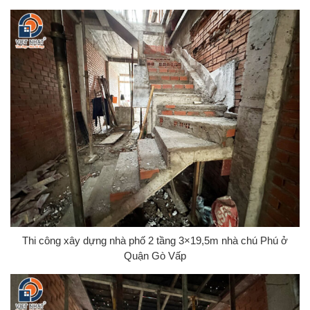
Thi công xây dựng nhà phố 2 tầng 3×19,5m nhà chú Phú ở
Quận Gò Vấp