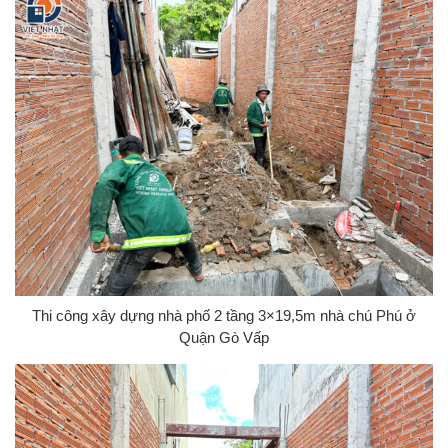
Thi công xây dựng nhà phố 2 tầng 3×19,5m nhà chú Phú ở
Quận Gò Vấp