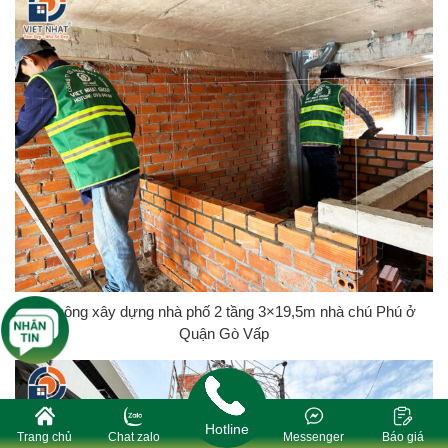
Thi công xây dựng nhà phố 2 tầng 3×19,5m nhà chú Phú ở
Quận Gò Vấp
Hotline
Trang chủ
Chat zalo
Messenger
Báo giá