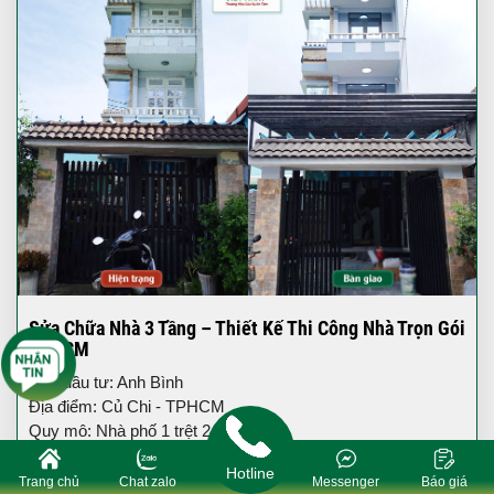
Sửa Chữa Nhà 3 Tầng – Thiết Kế Thi Công Nhà Trọn Gói
TPHCM
Chủ đầu tư: Anh Bình
Địa điểm: Củ Chi - TPHCM
Quy mô: Nhà phố 1 trệt 2 lầu
Hotline
Trang chủ
Chat zalo
Messenger
Báo giá