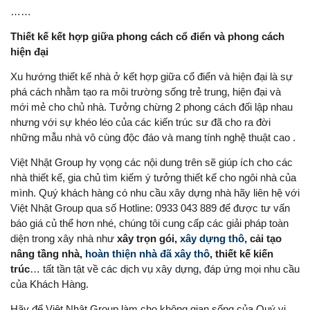
……
Thiết kế kết hợp giữa phong cách cổ điển và phong cách
hiện đại
Xu hướng thiết kế nhà ở kết hợp giữa cổ điển và hiện đại là sự
phá cách nhằm tạo ra môi trường sống trẻ trung, hiện đại và
mới mẻ cho chủ nhà. Tưởng chừng 2 phong cách đối lập nhau
nhưng với sự khéo léo của các kiến trúc sư đã cho ra đời
những mẫu nhà vô cùng độc đáo và mang tính nghệ thuật cao .
Việt Nhật Group hy vọng các nội dung trên sẽ giúp ích cho các
nhà thiết kế, gia chủ tìm kiếm ý tưởng thiết kế cho ngôi nhà của
mình. Quý khách hàng có nhu cầu xây dựng nhà hãy liên hệ với
Việt Nhật Group qua số Hotline: 0933 043 889 để được tư vấn
báo giá củ thể hơn nhé, chúng tôi cung cấp các giải pháp toàn
diện trong xây nhà như
xây trọn gói,
xây dựng thô
, cải tạo
nâng tầng nhà,
hoàn thiện nhà đã xây thô
, thiết kế kiến
trúc
… tất tần tật về các dịch vụ xây dựng, đáp ứng mọi nhu cầu
của Khách Hàng.
Hãy để Việt Nhật Group làm cho không gian sống của Quý vị