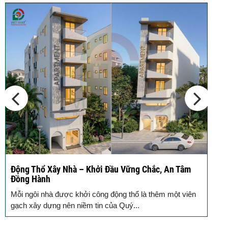
Thép Râu Tường – Kinh Nghiệm Thi
Công Chuẩn Kỹ...
10 Vị Trí Nên Xây Gạch Đinh – Chủ
Đầu...
Động Thổ Xây Nhà – Khởi Đầu Vững Chắc, An Tâm
K
Đồng Hành
c
Mỗi ngôi nhà được khởi công động thổ là thêm một viên
B
gạch xây dựng nên niềm tin của Quý...
k