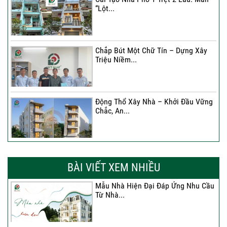
“Lột...
Chắp Bút Một Chữ Tín – Dựng Xây
Triệu Niềm...
Động Thổ Xây Nhà – Khởi Đầu Vững
Chắc, An...
Xây Nhà Chị Khánh – Khởi Đầu Vững
Chắc Cho...
BÀI VIẾT XEM NHIỀU
Mẫu Nhà Hiện Đại Đáp Ứng Nhu Cầu
Từ Nhà...
Nhà 4 Tầng – Giải Pháp Xây Dựng
Hiện Đại...