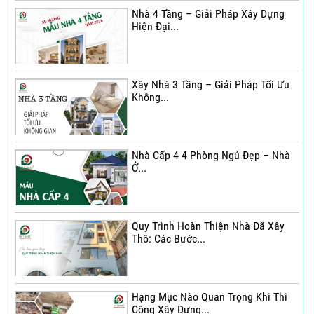
Nhà 4 Tầng – Giải Pháp Xây Dựng
Hiện Đại...
Ký hợp đồng cải tạo – “Thay áo mới”
cho...
Xây Nhà 3 Tầng – Giải Pháp Tối Ưu
Không...
Xây Nhà 3 Tầng – Giải Pháp Tối Ưu
Không...
Nhà Cấp 4 4 Phòng Ngủ Đẹp – Nhà
Ở...
Ký Kết Hợp Đồng Thi Công – Cam
Kết Chất...
Quy Trình Hoàn Thiện Nhà Đã Xây
Thô: Các Bước...
Hạng Mục Nào Quan Trọng Khi Thi
Công Xây Dựng...