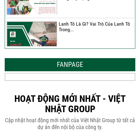
Lanh Tô Là Gì? Vai Trò Của Lanh Tô
Trong...
Mẫu Nhà Đẹp 2026 – Xu Hướng
Thiết Kế Hòa...
FANPAGE
Thời Gian Tháo Cốp Pha Sau Khi Đổ
Bê Tông...
HOẠT ĐỘNG MỚI NHẤT - VIỆT
NHẬT GROUP
THÔNG BÁO KẾ HOẠCH TĂNG ĐƠN
Cập nhật hoạt động mới nhất của Việt Nhật Group từ tất cả
GIÁ XÂY DỰNG NHÀ...
dự án đến nội bộ của công ty.