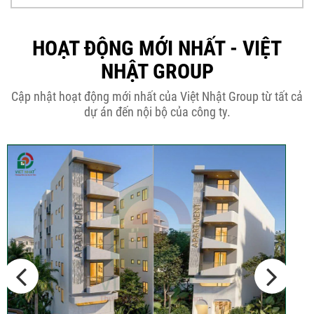
Thời Gian Tháo Cốp Pha Sau Khi Đổ
Bê Tông...
HOẠT ĐỘNG MỚI NHẤT - VIỆT
NHẬT GROUP
THÔNG BÁO KẾ HOẠCH TĂNG ĐƠN
Cập nhật hoạt động mới nhất của Việt Nhật Group từ tất cả
GIÁ XÂY DỰNG NHÀ...
dự án đến nội bộ của công ty.
Thép Râu Tường – Kinh Nghiệm Thi
Công Chuẩn Kỹ...
10 Vị Trí Nên Xây Gạch Đinh – Chủ
Đầu...