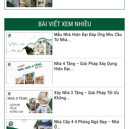
Xây Nhà Chị Khánh – Khởi Đầu Vững
Chắc Cho...
BÀI VIẾT XEM NHIỀU
Mẫu Nhà Hiện Đại Đáp Ứng Nhu Cầu
Từ Nhà...
Nhà 4 Tầng – Giải Pháp Xây Dựng
Hiện Đại...
Nhà 4 Tầng – Giải Pháp Xây Dựng
Hiện Đại...
Ký hợp đồng cải tạo – “Thay áo mới”
cho...
Xây Nhà 3 Tầng – Giải Pháp Tối Ưu
Không...
Xây Nhà 3 Tầng – Giải Pháp Tối Ưu
Không...
Nhà Cấp 4 4 Phòng Ngủ Đẹp – Nhà
Ở...