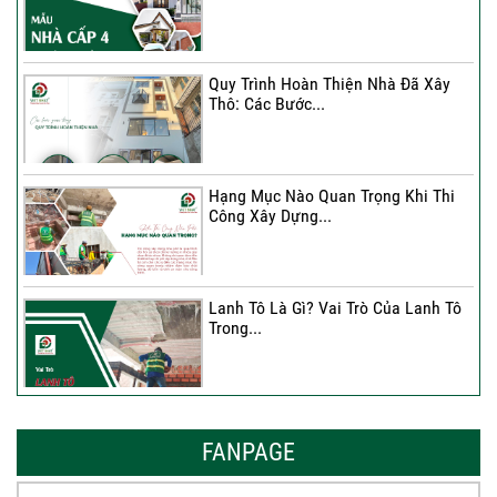
Ký Kết Hợp Đồng Thi Công – Cam
Kết Chất...
Quy Trình Hoàn Thiện Nhà Đã Xây
Thô: Các Bước...
Hạng Mục Nào Quan Trọng Khi Thi
Công Xây Dựng...
Lanh Tô Là Gì? Vai Trò Của Lanh Tô
Trong...
Mẫu Nhà Đẹp 2026 – Xu Hướng
Thiết Kế Hòa...
FANPAGE