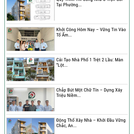
Tại Phường...
Khởi Công Hôm Nay – Vững Tin Vào
Tổ Ấm...
Cải Tạo Nhà Phố 1 Trệt 2 Lầu: Màn
“Lột...
Chắp Bút Một Chữ Tín – Dựng Xây
Triệu Niềm...
Động Thổ Xây Nhà – Khởi Đầu Vững
Chắc, An...