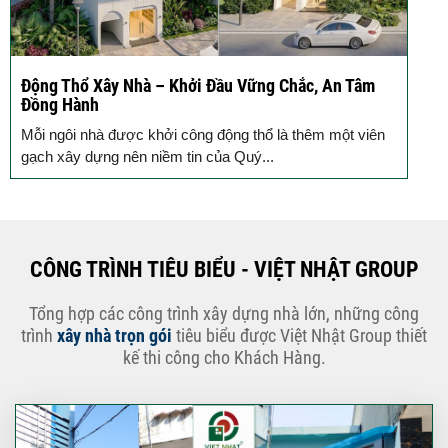
Động Thổ Xây Nhà – Khởi Đầu Vững Chắc, An Tâm
K
Đồng Hành
c
Mỗi ngôi nhà được khởi công động thổ là thêm một viên
B
gạch xây dựng nên niềm tin của Quý...
k
CÔNG TRÌNH TIÊU BIỂU - VIỆT NHẬT GROUP
Tổng hợp các công trình xây dựng nhà lớn, những công
trình
xây nhà trọn gói
tiêu biểu được Việt Nhật Group thiết
kế thi công cho Khách Hàng.