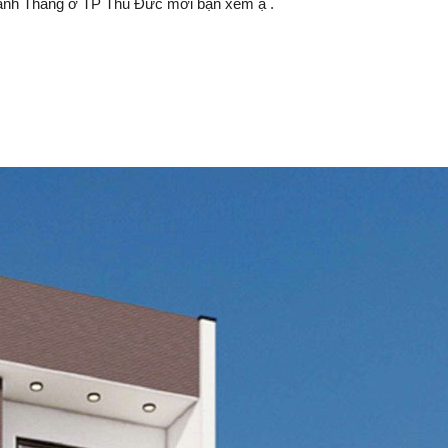
à anh Thắng ở TP Thủ Đức mời bạn xem ạ .