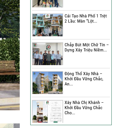
Đánh Giá Của Anh Bình Về
Công Trình Sửa Nhà 3
Cải Tạo Nhà Phố 1 Trệt
Tầng
2 Lầu: Màn “Lột...
Đánh Giá Của Chị Hạnh Về
Công Trình Sửa Nhà 2
Tầng
Chắp Bút Một Chữ Tín –
Dựng Xây Triệu Niềm...
Sửa Nhà Trọn Gói | Chị Lê
A Đánh Giá Như Thế Nào?
Động Thổ Xây Nhà –
Xây Nhà Phố Hẻm Nhỏ |
Khởi Đầu Vững Chắc,
Anh Duy Đánh Giá Như
An...
Thế Nào?
30 Ngày Thay Áo Mới | Chị
Xây Nhà Chị Khánh –
Kim Nhận Xét Như Thế
Khởi Đầu Vững Chắc
Nào?
Cho...
Anh Tuấn Đánh Giá Như
Thế Nào Về Công Trình