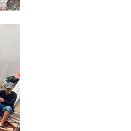
phố 3 tầng của đội ngũ
Việt Nhật Group
Đánh giá của anh Hiệp về
công tác xây dựng nhà
phố 3 tầng của đội ngũ
Việt Nhật Group cho gia
đình anh sau 2,5 tháng thi
công
Đánh giá của anh Nhân về
công tác xây dựng 3 căn
liền kề nhà phố 2 tầng nhà
anh Nhân ở Gò Vấp
Đánh giá của chú Ba về
công tác xây dựng nhà
phố cho gia đình chú ở
Quận Bình Tân
Đánh giá của anh Quyền
về công tác xây nhà của
Việt Nhật Group