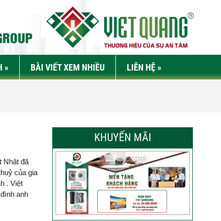
H
»
BÀI VIẾT XEM NHIỀU
LIÊN HỆ
»
KHUYẾN MÃI
t Nhật đã
thuỷ của gia
h . Việt
 đình anh