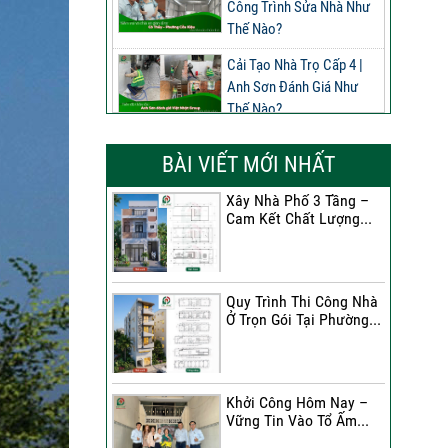
Công Trình Sửa Nhà Như
Thế Nào?
Cải Tạo Nhà Trọ Cấp 4 |
Anh Sơn Đánh Giá Như
Thế Nào?
Đánh Giá Của Anh Nghĩa
BÀI VIẾT MỚI NHẤT
Về Công Trình Sửa Nhà
Phường Phú Thọ
Xây Nhà Phố 3 Tầng –
Cam Kết Chất Lượng...
Đánh Giá Của Anh Long
Về Công Trình Sửa Chữa
Nhà Phố
Quy Trình Thi Công Nhà
Đánh Giá Của Chị Dung Về
Ở Trọn Gói Tại Phường...
Công Trình Sửa Chữa Nhà
Phố
Đánh Giá Của Anh Khoa
Khởi Công Hôm Nay –
Về Công Trình Sửa Nhà 3
Vững Tin Vào Tổ Ấm...
Tầng