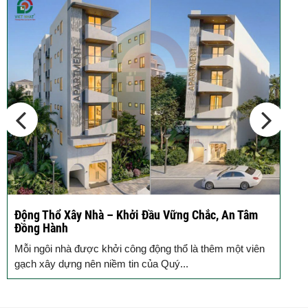
Thép Râu Tường – Kinh Nghiệm Thi
Công Chuẩn Kỹ...
10 Vị Trí Nên Xây Gạch Đinh – Chủ
Đầu...
Động Thổ Xây Nhà – Khởi Đầu Vững Chắc, An Tâm
K
Đồng Hành
c
Mỗi ngôi nhà được khởi công động thổ là thêm một viên
B
gạch xây dựng nên niềm tin của Quý...
k