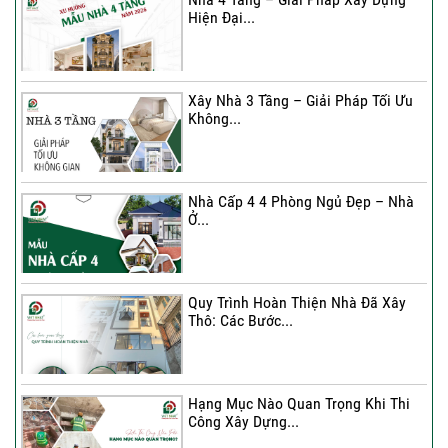
Hiện Đại...
Ký hợp đồng cải tạo – “Thay áo mới”
cho...
Xây Nhà 3 Tầng – Giải Pháp Tối Ưu
Không...
Xây Nhà 3 Tầng – Giải Pháp Tối Ưu
Không...
Nhà Cấp 4 4 Phòng Ngủ Đẹp – Nhà
Ở...
Ký Kết Hợp Đồng Thi Công – Cam
Kết Chất...
Quy Trình Hoàn Thiện Nhà Đã Xây
Thô: Các Bước...
Hạng Mục Nào Quan Trọng Khi Thi
Công Xây Dựng...