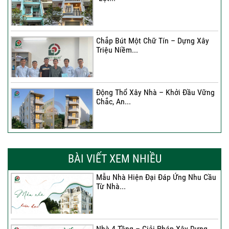
Chắp Bút Một Chữ Tín – Dựng Xây
Triệu Niềm...
Động Thổ Xây Nhà – Khởi Đầu Vững
Chắc, An...
Xây Nhà Chị Khánh – Khởi Đầu Vững
Chắc Cho...
BÀI VIẾT XEM NHIỀU
Mẫu Nhà Hiện Đại Đáp Ứng Nhu Cầu
Từ Nhà...
Nhà 4 Tầng – Giải Pháp Xây Dựng
Hiện Đại...
Nhà 4 Tầng – Giải Pháp Xây Dựng