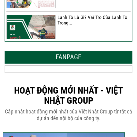
Lanh Tô Là Gì? Vai Trò Của Lanh Tô
Trong...
Mẫu Nhà Đẹp 2026 – Xu Hướng
Thiết Kế Hòa...
FANPAGE
Thời Gian Tháo Cốp Pha Sau Khi Đổ
Bê Tông...
HOẠT ĐỘNG MỚI NHẤT - VIỆT
NHẬT GROUP
THÔNG BÁO KẾ HOẠCH TĂNG ĐƠN
Cập nhật hoạt động mới nhất của Việt Nhật Group từ tất cả
GIÁ XÂY DỰNG NHÀ...
dự án đến nội bộ của công ty.