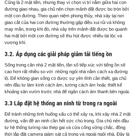
Cũng là 2 mặt tiền, nhưng thay vì chọn vị trí nằm giữa hai con
đường giao nhau, gia chủ nên chọn mảnh đất được bo tròn bởi
một con đường. Theo quan niệm phong thủy, nhà xây tại nơi
giao cắt của hai con đường thường gặp điều xui rủi và không
may mắn, trong khi đó, nhà xây trên mảnh đất được bo quanh
hai mặt bởi một con đường sẽ thu hút được nhiều tài lộc và
vượng khí.
3.2. Áp dụng các giải pháp giảm tải tiếng ồn
Sống trong căn nhà 2 mặt tiền, tần số tiếp xúc với tiếng ồn sẽ
cao hơn rất nhiều so với những ngôi nhà nằm cách xa đường
lộ. Để không gian sống có được sự yên tĩnh cần thiết, gia chủ
nên đầu tư làm kính cách âm, tường cách âm hoặc thiết kế
khoảng sân vườn trước nhà để ngăn cách âm thanh bên ngoài.
3.3 Lắp đặt hệ thống an ninh từ trong ra ngoài
Để tránh những tình huống xấu có thể xảy ra, khi xây nhà 2 mặt
đường, vấn đề an ninh cần hết sức chú trọng. Gia chủ nên đầu
tư hệ thống tường rào thép gai và cửa cổng vững chắc, đồng
thời lắp đặt camera giám sát cả trong và ngoài ngôi nhà. Đây là