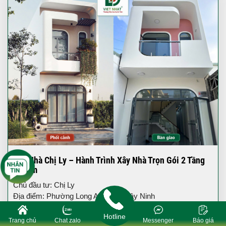
Xây Nhà Chị Ly – Hành Trình Xây Nhà Trọn Gói 2 Tầng
4x18m
Chủ đầu tư: Chị Ly
Địa điểm: Phường Long An - Tỉnh Tây Ninh
Quy mô: Nhà phố 1 trệt 1 lầu
Hotline
Trang chủ
Chat zalo
Messenger
Báo giá