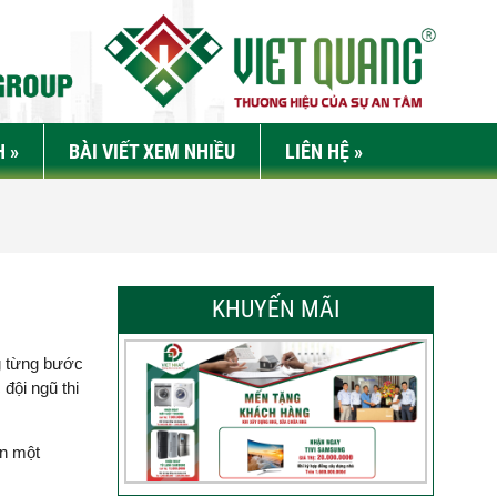
H
»
BÀI VIẾT XEM NHIỀU
LIÊN HỆ
»
KHUYẾN MÃI
g từng bước
 đội ngũ thi
ến một