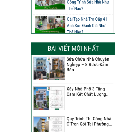
Công Trình Sửa Nhà Như
Thế Nào?
Cải Tạo Nhà Trọ Cấp 4 |
Anh Sơn Đánh Giá Như
Thế Nào?
Đánh Giá Của Anh Nghĩa
BÀI VIẾT MỚI NHẤT
Về Công Trình Sửa Nhà
Phường Phú Thọ
Sửa Chữa Nhà Chuyên
Nghiệp – 8 Bước Đảm
Đánh Giá Của Anh Long
Bảo...
Về Công Trình Sửa Chữa
Nhà Phố
Xây Nhà Phố 3 Tầng –
Đánh Giá Của Chị Dung Về
Cam Kết Chất Lượng...
Công Trình Sửa Chữa Nhà
Phố
Đánh Giá Của Anh Khoa
Quy Trình Thi Công Nhà
Về Công Trình Sửa Nhà 3
Ở Trọn Gói Tại Phường...
Tầng