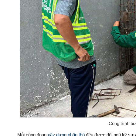
Công trình bư
Mỗi công đoạn
xây dựng phần thô
đều được đội ngũ kỹ sư v