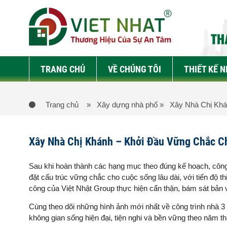
TRANG CHỦ
VỀ CHÚNG TÔI
THIẾT KẾ 
Trang chủ
» Xây dựng nhà phố
» Xây Nhà Chị Khá
Xây Nhà Chị Khánh – Khởi Đầu Vững Chắc C
Sau khi hoàn thành các hạng mục theo đúng kế hoạch, công
đặt cấu trúc vững chắc cho cuộc sống lâu dài, với tiến độ th
công của Việt Nhật Group thực hiện cẩn thận, bám sát bản vẽ
Cùng theo dõi những hình ảnh mới nhất về công trình nhà 
không gian sống hiện đại, tiện nghi và bền vững theo năm t