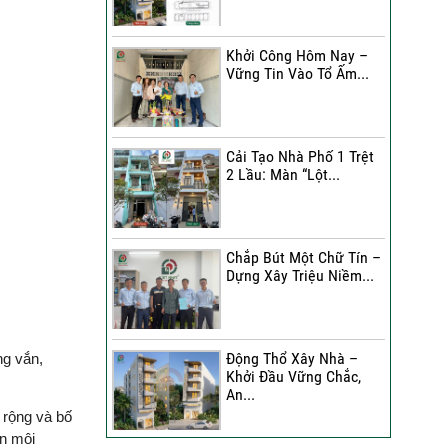
Đánh Giá Của Anh Bình Về
Công Trình Sửa Nhà 3
Khởi Công Hôm Nay –
Tầng
Vững Tin Vào Tổ Ấm...
Đánh Giá Của Chị Hạnh Về
Công Trình Sửa Nhà 2
Tầng
Cải Tạo Nhà Phố 1 Trệt
2 Lầu: Màn “Lột...
Sửa Nhà Trọn Gói | Chị Lê
A Đánh Giá Như Thế Nào?
Chắp Bút Một Chữ Tín –
Xây Nhà Phố Hẻm Nhỏ |
Dựng Xây Triệu Niềm...
Anh Duy Đánh Giá Như
Thế Nào?
30 Ngày Thay Áo Mới | Chị
Động Thổ Xây Nhà –
ng vắn,
Kim Nhận Xét Như Thế
Khởi Đầu Vững Chắc,
Nào?
An...
 rộng và bố
Anh Tuấn Đánh Giá Như
ện môi
Thế Nào Về Công Trình