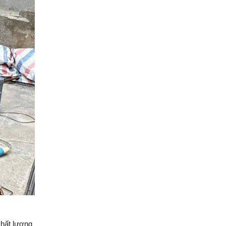
phố 3 tầng của đội ngũ
Việt Nhật Group
Đánh giá của anh Hiệp về
công tác xây dựng nhà
phố 3 tầng của đội ngũ
Việt Nhật Group cho gia
đình anh sau 2,5 tháng thi
công
Đánh giá của anh Nhân về
công tác xây dựng 3 căn
liền kề nhà phố 2 tầng nhà
anh Nhân ở Gò Vấp
Đánh giá của chú Ba về
công tác xây dựng nhà
phố cho gia đình chú ở
Quận Bình Tân
Đánh giá của anh Quyền
về công tác xây nhà của
chất lượng
Việt Nhật Group