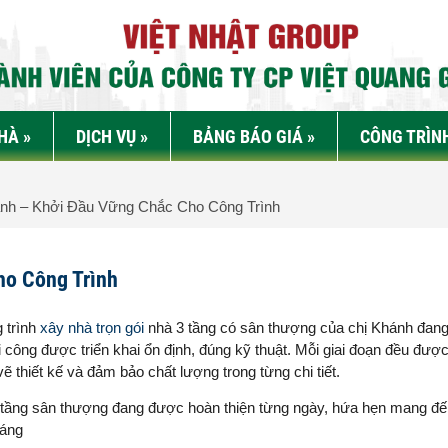
NHÀ
»
DỊCH VỤ
»
BẢNG BÁO GIÁ
»
CÔNG TRÌN
nh – Khởi Đầu Vững Chắc Cho Công Trình
ho Công Trình
 trình
xây nhà trọn gói
nhà 3 tầng có sân thượng của chị Khánh đan
i công được triển khai ổn định, đúng kỹ thuật. Mỗi giai đoạn đều được
 thiết kế và đảm bảo chất lượng trong từng chi tiết.
3 tầng sân thượng đang được hoàn thiện từng ngày, hứa hẹn mang đ
háng