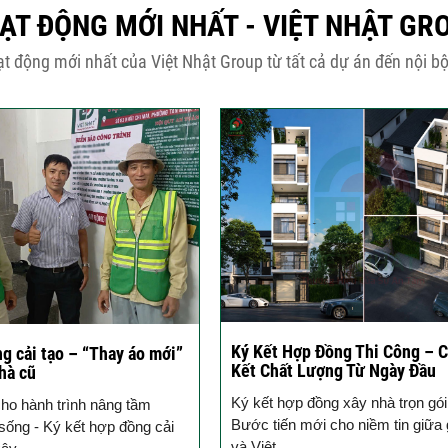
ẠT ĐỘNG MỚI NHẤT - VIỆT NHẬT GR
t động mới nhất của Việt Nhật Group từ tất cả dự án đến nội bộ
Ký Kết Hợp Đồng Thi Công – 
g cải tạo – “Thay áo mới”
Kết Chất Lượng Từ Ngày Đầu
hà cũ
Ký kết hợp đồng xây nhà trọn gói
ho hành trình nâng tầm
Bước tiến mới cho niềm tin giữa 
sống - Ký kết hợp đồng cải
và Việt...