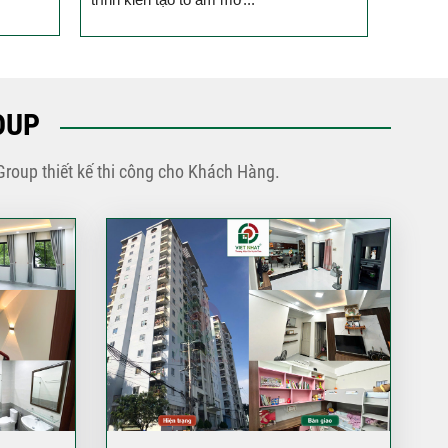
phố 3 tầng của đội ngũ
Việt Nhật Group
Đánh giá của anh Hiệp về
công tác xây dựng nhà
phố 3 tầng của đội ngũ
OUP
Việt Nhật Group cho gia
đình anh sau 2,5 tháng thi
Group thiết kế thi công cho Khách Hàng.
công
Đánh giá của anh Nhân về
công tác xây dựng 3 căn
liền kề nhà phố 2 tầng nhà
anh Nhân ở Gò Vấp
Đánh giá của chú Ba về
công tác xây dựng nhà
phố cho gia đình chú ở
Quận Bình Tân
Đánh giá của anh Quyền
về công tác xây nhà của
Việt Nhật Group