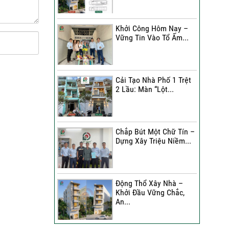
Đánh Giá Của Anh Bình Về
Công Trình Sửa Nhà 3
Khởi Công Hôm Nay –
Tầng
Vững Tin Vào Tổ Ấm...
Đánh Giá Của Chị Hạnh Về
Công Trình Sửa Nhà 2
Tầng
Cải Tạo Nhà Phố 1 Trệt
2 Lầu: Màn “Lột...
Sửa Nhà Trọn Gói | Chị Lê
A Đánh Giá Như Thế Nào?
Chắp Bút Một Chữ Tín –
Xây Nhà Phố Hẻm Nhỏ |
Dựng Xây Triệu Niềm...
Anh Duy Đánh Giá Như
Thế Nào?
30 Ngày Thay Áo Mới | Chị
Động Thổ Xây Nhà –
Kim Nhận Xét Như Thế
Khởi Đầu Vững Chắc,
Nào?
An...
Anh Tuấn Đánh Giá Như
Thế Nào Về Công Trình