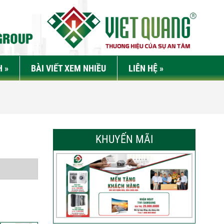
H
»
BÀI VIẾT XEM NHIỀU
LIÊN HỆ
»
KHUYẾN MÃI