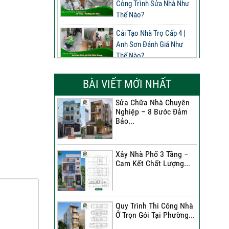
Công Trình Sửa Nhà Như
Thế Nào?
Cải Tạo Nhà Trọ Cấp 4 |
Anh Sơn Đánh Giá Như
Thế Nào?
Đánh Giá Của Anh Nghĩa
BÀI VIẾT MỚI NHẤT
Về Công Trình Sửa Nhà
Phường Phú Thọ
Sửa Chữa Nhà Chuyên
Nghiệp – 8 Bước Đảm
Đánh Giá Của Anh Long
Bảo...
Về Công Trình Sửa Chữa
Nhà Phố
Xây Nhà Phố 3 Tầng –
Đánh Giá Của Chị Dung Về
Cam Kết Chất Lượng...
Công Trình Sửa Chữa Nhà
Phố
Đánh Giá Của Anh Khoa
Quy Trình Thi Công Nhà
Về Công Trình Sửa Nhà 3
Ở Trọn Gói Tại Phường...
Tầng