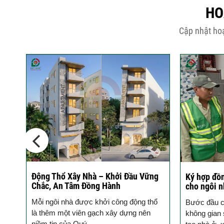
HO
Cập nhật hoạ
Động Thổ Xây Nhà – Khởi Đầu Vững
Ký hợp đồn
Chắc, An Tâm Đồng Hành
cho ngôi n
Mỗi ngôi nhà được khởi công động thổ
Bước đầu c
ột
là thêm một viên gạch xây dựng nên
không gian 
niềm tin của Quý...