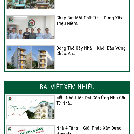
Chắp Bút Một Chữ Tín – Dựng Xây
Triệu Niềm...
Động Thổ Xây Nhà – Khởi Đầu Vững
Chắc, An...
Xây Nhà Chị Khánh – Khởi Đầu Vững
Chắc Cho...
BÀI VIẾT XEM NHIỀU
Mẫu Nhà Hiện Đại Đáp Ứng Nhu Cầu
Từ Nhà...
Nhà 4 Tầng – Giải Pháp Xây Dựng
Hiện Đại...
Nhà 4 Tầng – Giải Pháp Xây Dựng
Hiện Đại...