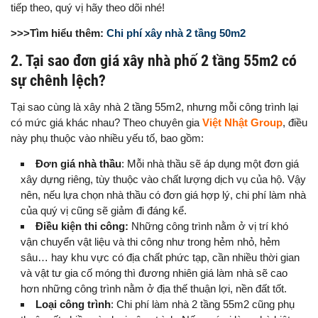
tiếp theo, quý vị hãy theo dõi nhé!
>>>Tìm hiểu thêm:
Chi phí xây nhà 2 tầng 50m2
2. Tại sao đơn giá xây nhà phố 2 tầng 55m2 có
sự chênh lệch?
Tại sao cùng là xây nhà 2 tầng 55m2, nhưng mỗi công trình lại
có mức giá khác nhau? Theo chuyên gia
Việt Nhật Group
, điều
này phụ thuộc vào nhiều yếu tố, bao gồm:
Đơn giá nhà thầu
: Mỗi nhà thầu sẽ áp dụng một đơn giá
xây dựng riêng, tùy thuộc vào chất lượng dịch vụ của hộ. Vậy
nên, nếu lựa chọn nhà thầu có đơn giá hợp lý, chi phí làm nhà
của quý vị cũng sẽ giảm đi đáng kể.
Điều kiện thi công:
Những công trình nằm ở vị trí khó
vận chuyển vật liệu và thi công như trong hẻm nhỏ, hẻm
sâu… hay khu vực có địa chất phức tạp, cần nhiều thời gian
và vật tư gia cố móng thì đương nhiên giá làm nhà sẽ cao
hơn những công trình nằm ở địa thế thuận lợi, nền đất tốt.
Loại công trình
: Chi phí làm nhà 2 tầng 55m2 cũng phụ