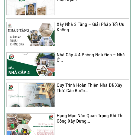
Ký hợp đồng cải tạo – “Thay áo mới”
cho...
Xây Nhà 3 Tầng – Giải Pháp Tối Ưu
Không...
Xây Nhà 3 Tầng – Giải Pháp Tối Ưu
Không...
Nhà Cấp 4 4 Phòng Ngủ Đẹp – Nhà
Ở...
Ký Kết Hợp Đồng Thi Công – Cam
Kết Chất...
Quy Trình Hoàn Thiện Nhà Đã Xây
Thô: Các Bước...
Hạng Mục Nào Quan Trọng Khi Thi
Công Xây Dựng...