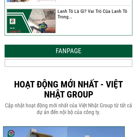
Lanh Tô Là Gì? Vai Trò Của Lanh Tô
Trong...
Mẫu Nhà Đẹp 2026 – Xu Hướng
Thiết Kế Hòa...
FANPAGE
Thời Gian Tháo Cốp Pha Sau Khi Đổ
Bê Tông...
HOẠT ĐỘNG MỚI NHẤT - VIỆT
NHẬT GROUP
THÔNG BÁO KẾ HOẠCH TĂNG ĐƠN
Cập nhật hoạt động mới nhất của Việt Nhật Group từ tất cả
GIÁ XÂY DỰNG NHÀ...
dự án đến nội bộ của công ty.
Thép Râu Tường – Kinh Nghiệm Thi