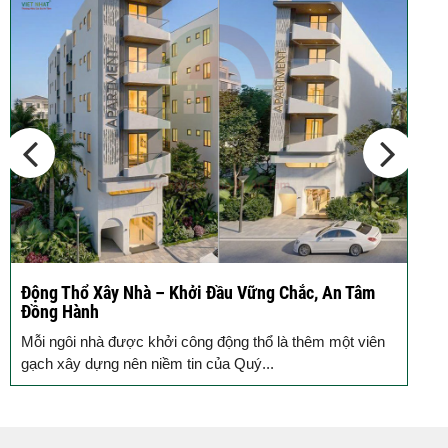
Công Chuẩn Kỹ...
10 Vị Trí Nên Xây Gạch Đinh – Chủ
Đầu...
Động Thổ Xây Nhà – Khởi Đầu Vững Chắc, An Tâm
K
Đồng Hành
c
Mỗi ngôi nhà được khởi công động thổ là thêm một viên
B
gạch xây dựng nên niềm tin của Quý...
k