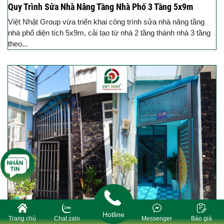
Quy Trình Sửa Nhà Nâng Tầng Nhà Phố 3 Tầng 5x9m
Việt Nhật Group vừa triển khai công trình sửa nhà nâng tầng
nhà phố diện tích 5x9m, cải tạo từ nhà 2 tầng thành nhà 3 tầng
theo...
Hotline
Trang chủ
Chat zalo
Messenger
Báo giá