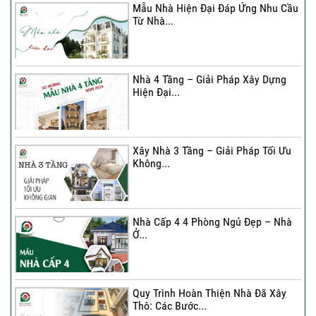
Mẫu Nhà Hiện Đại Đáp Ứng Nhu Cầu
Từ Nhà...
Nhà 4 Tầng – Giải Pháp Xây Dựng
Hiện Đại...
Nhà 4 Tầng – Giải Pháp Xây Dựng
Hiện Đại...
Ký hợp đồng cải tạo – “Thay áo mới”
cho...
Xây Nhà 3 Tầng – Giải Pháp Tối Ưu
Không...
Xây Nhà 3 Tầng – Giải Pháp Tối Ưu
Không...
Nhà Cấp 4 4 Phòng Ngủ Đẹp – Nhà
Ở...
Ký Kết Hợp Đồng Thi Công – Cam
Kết Chất...
Quy Trình Hoàn Thiện Nhà Đã Xây
Thô: Các Bước...