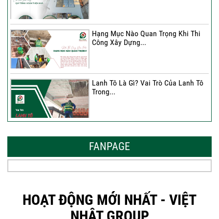
Hạng Mục Nào Quan Trọng Khi Thi
Công Xây Dựng...
Lanh Tô Là Gì? Vai Trò Của Lanh Tô
Trong...
Mẫu Nhà Đẹp 2026 – Xu Hướng
Thiết Kế Hòa...
FANPAGE
Thời Gian Tháo Cốp Pha Sau Khi Đổ
Bê Tông...
HOẠT ĐỘNG MỚI NHẤT - VIỆT
NHẬT GROUP