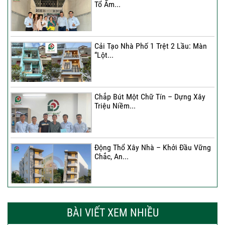
Tổ Ấm...
Cải Tạo Nhà Phố 1 Trệt 2 Lầu: Màn
“Lột...
Chắp Bút Một Chữ Tín – Dựng Xây
Triệu Niềm...
Động Thổ Xây Nhà – Khởi Đầu Vững
Chắc, An...
Xây Nhà Chị Khánh – Khởi Đầu Vững
Chắc Cho...
BÀI VIẾT XEM NHIỀU