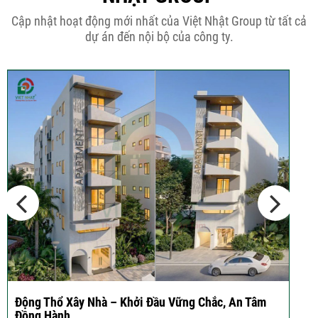
THÔNG BÁO KẾ HOẠCH TĂNG ĐƠN
Cập nhật hoạt động mới nhất của Việt Nhật Group từ tất cả
GIÁ XÂY DỰNG NHÀ...
dự án đến nội bộ của công ty.
Thép Râu Tường – Kinh Nghiệm Thi
Công Chuẩn Kỹ...
10 Vị Trí Nên Xây Gạch Đinh – Chủ
Đầu...
Ký hợp đồng cải tạo – “Thay áo mới” cho ngôi nhà
cũ