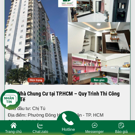
Sửa Nhà Chung Cư tại TP.HCM – Quy Trình Thi Công
Thực Tế
Chủ đầu tư: Chị Tú
Địa điểm: Phường Đông Hưng Thuận - TP. HCM
Quy mô: Nhà ở chung cư
Hotline
Trang chủ
Chat zalo
Messenger
Báo giá