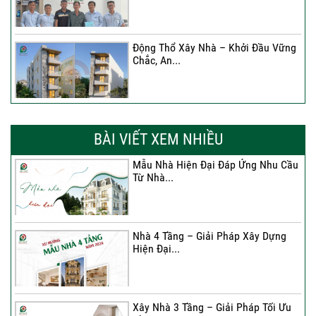
Động Thổ Xây Nhà – Khởi Đầu Vững
Chắc, An...
Xây Nhà Chị Khánh – Khởi Đầu Vững
Chắc Cho...
BÀI VIẾT XEM NHIỀU
Mẫu Nhà Hiện Đại Đáp Ứng Nhu Cầu
Từ Nhà...
Nhà 4 Tầng – Giải Pháp Xây Dựng
Hiện Đại...
Nhà 4 Tầng – Giải Pháp Xây Dựng
Hiện Đại...
Ký hợp đồng cải tạo – “Thay áo mới”
cho...
Xây Nhà 3 Tầng – Giải Pháp Tối Ưu