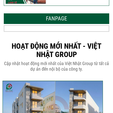
Mẫu Nhà Đẹp 2026 – Xu Hướng
Thiết Kế Hòa...
FANPAGE
Thời Gian Tháo Cốp Pha Sau Khi Đổ
Bê Tông...
HOẠT ĐỘNG MỚI NHẤT - VIỆT
NHẬT GROUP
THÔNG BÁO KẾ HOẠCH TĂNG ĐƠN
Cập nhật hoạt động mới nhất của Việt Nhật Group từ tất cả
GIÁ XÂY DỰNG NHÀ...
dự án đến nội bộ của công ty.
Thép Râu Tường – Kinh Nghiệm Thi
Công Chuẩn Kỹ...