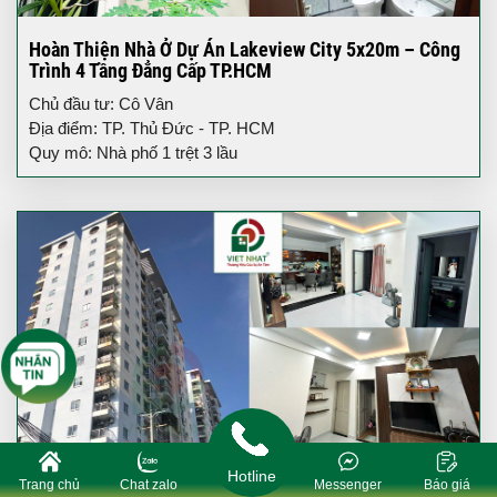
Hoàn Thiện Nhà Ở Dự Án Lakeview City 5x20m – Công
Trình 4 Tầng Đẳng Cấp TP.HCM
Chủ đầu tư: Cô Vân
Địa điểm: TP. Thủ Đức - TP. HCM
Quy mô: Nhà phố 1 trệt 3 lầu
Hotline
Trang chủ
Chat zalo
Messenger
Báo giá