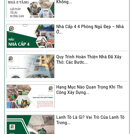
Không...
Xây Nhà 3 Tầng – Giải Pháp Tối Ưu
Không...
Nhà Cấp 4 4 Phòng Ngủ Đẹp – Nhà
Ở...
Ký Kết Hợp Đồng Thi Công – Cam
Kết Chất...
Quy Trình Hoàn Thiện Nhà Đã Xây
Thô: Các Bước...
Hạng Mục Nào Quan Trọng Khi Thi
Công Xây Dựng...
Lanh Tô Là Gì? Vai Trò Của Lanh Tô
Trong...