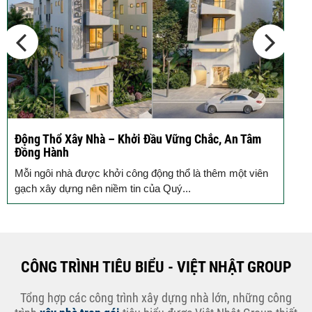
10 Vị Trí Nên Xây Gạch Đinh – Chủ
Đầu...
Ký hợp đồng cải tạo – “Thay áo mới” cho ngôi nhà
cũ
Bước đầu cho hành trình nâng tầm không gian sống - Ký
kết hợp đồng cải tạo nhà ở, xây...
CÔNG TRÌNH TIÊU BIỂU - VIỆT NHẬT GROUP
Tổng hợp các công trình xây dựng nhà lớn, những công