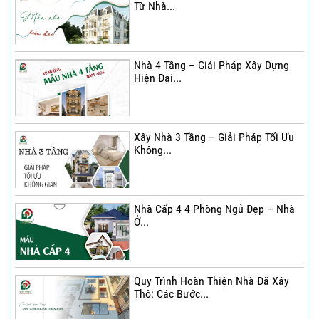
Từ Nhà...
Nhà 4 Tầng – Giải Pháp Xây Dựng
Hiện Đại...
Nhà 4 Tầng – Giải Pháp Xây Dựng
Hiện Đại...
Ký hợp đồng cải tạo – “Thay áo mới”
cho...
Xây Nhà 3 Tầng – Giải Pháp Tối Ưu
Không...
Xây Nhà 3 Tầng – Giải Pháp Tối Ưu
Không...
Nhà Cấp 4 4 Phòng Ngủ Đẹp – Nhà
Ở...
Ký Kết Hợp Đồng Thi Công – Cam
Kết Chất...
Quy Trình Hoàn Thiện Nhà Đã Xây
Thô: Các Bước...