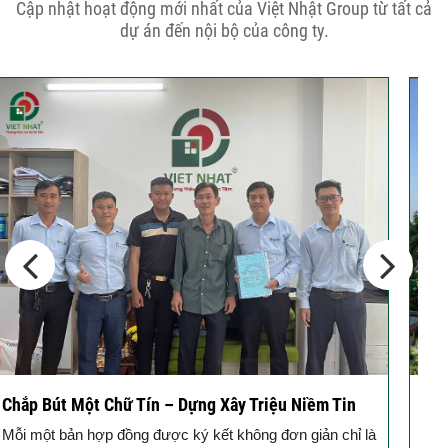
THÔNG BÁO KẾ HOẠCH TĂNG ĐƠN
Cập nhật hoạt động mới nhất của Việt Nhật Group từ tất cả
GIÁ XÂY DỰNG NHÀ...
dự án đến nội bộ của công ty.
Thép Râu Tường – Kinh Nghiệm Thi
Công Chuẩn Kỹ...
10 Vị Trí Nên Xây Gạch Đinh – Chủ
Đầu...
Động Thổ Xây Nhà – Khởi Đầu Vững Chắc, An Tâm
K
Đồng Hành
c