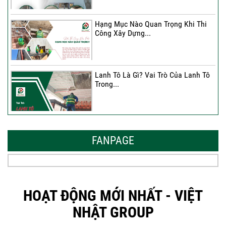
Hạng Mục Nào Quan Trọng Khi Thi
Công Xây Dựng...
Lanh Tô Là Gì? Vai Trò Của Lanh Tô
Trong...
Mẫu Nhà Đẹp 2026 – Xu Hướng
Thiết Kế Hòa...
FANPAGE
Thời Gian Tháo Cốp Pha Sau Khi Đổ
Bê Tông...
HOẠT ĐỘNG MỚI NHẤT - VIỆT
NHẬT GROUP