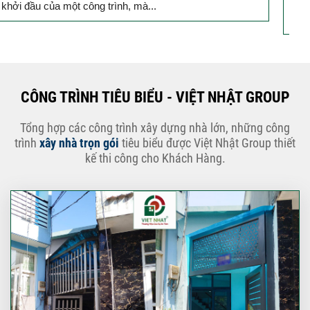
Mỗi ngôi nhà được khởi công động thổ là thêm một viên
B
gạch xây dựng nên niềm tin của Quý...
k
CÔNG TRÌNH TIÊU BIỂU - VIỆT NHẬT GROUP
Tổng hợp các công trình xây dựng nhà lớn, những công
trình
xây nhà trọn gói
tiêu biểu được Việt Nhật Group thiết
kế thi công cho Khách Hàng.