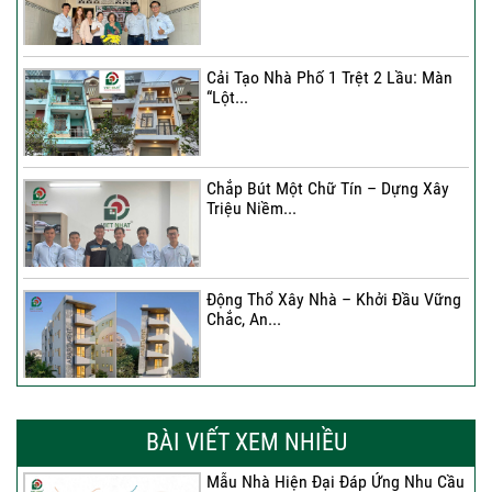
Cải Tạo Nhà Phố 1 Trệt 2 Lầu: Màn
“Lột...
Chắp Bút Một Chữ Tín – Dựng Xây
Triệu Niềm...
Động Thổ Xây Nhà – Khởi Đầu Vững
Chắc, An...
Xây Nhà Chị Khánh – Khởi Đầu Vững
Chắc Cho...
BÀI VIẾT XEM NHIỀU
Mẫu Nhà Hiện Đại Đáp Ứng Nhu Cầu