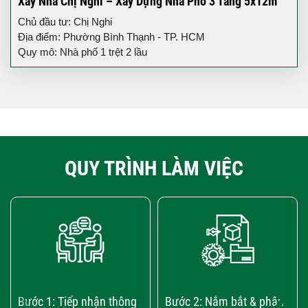
Xây Nhà Chị Nghi – Xây Dựng Nhà Phố 3 Tầng 5x12m
Chủ đầu tư: Chị Nghi
Địa điểm: Phường Bình Thạnh - TP. HCM
Quy mô: Nhà phố 1 trệt 2 lầu
QUY TRÌNH LÀM VIỆC
‹
›
Bước 1: Tiếp nhận thông
Bước 2: Nắm bắt & phân