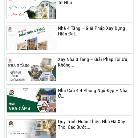
Từ Nhà...
Nhà 4 Tầng – Giải Pháp Xây Dựng
Hiện Đại...
Nhà 4 Tầng – Giải Pháp Xây Dựng
Hiện Đại...
Ký hợp đồng cải tạo – “Thay áo mới”
cho...
Xây Nhà 3 Tầng – Giải Pháp Tối Ưu
Không...
Xây Nhà 3 Tầng – Giải Pháp Tối Ưu
Không...
Nhà Cấp 4 4 Phòng Ngủ Đẹp – Nhà
Ở...
Ký Kết Hợp Đồng Thi Công – Cam
Kết Chất...
Quy Trình Hoàn Thiện Nhà Đã Xây
Thô: Các Bước...