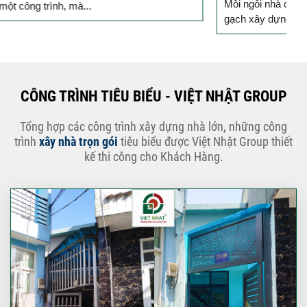
Mỗi ngôi nhà được khởi công động thổ là thêm một viên
B
gạch xây dựng nên niềm tin của Quý...
k
CÔNG TRÌNH TIÊU BIỂU - VIỆT NHẬT GROUP
Tổng hợp các công trình xây dựng nhà lớn, những công
trình
xây nhà trọn gói
tiêu biểu được Việt Nhật Group thiết
kế thi công cho Khách Hàng.