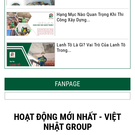
Hạng Mục Nào Quan Trọng Khi Thi
Công Xây Dựng...
Lanh Tô Là Gì? Vai Trò Của Lanh Tô
Trong...
Mẫu Nhà Đẹp 2026 – Xu Hướng
Thiết Kế Hòa...
FANPAGE
Thời Gian Tháo Cốp Pha Sau Khi Đổ
Bê Tông...
HOẠT ĐỘNG MỚI NHẤT - VIỆT
NHẬT GROUP