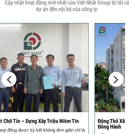
THÔNG BÁO KẾ HOẠCH TĂNG ĐƠN
Cập nhật hoạt động mới nhất của Việt Nhật Group từ tất cả
GIÁ XÂY DỰNG NHÀ...
dự án đến nội bộ của công ty.
Thép Râu Tường – Kinh Nghiệm Thi
Công Chuẩn Kỹ...
10 Vị Trí Nên Xây Gạch Đinh – Chủ
Đầu...
Động Thổ Xây Nhà – Khởi Đầu Vững Chắc, An Tâm
K
Đồng Hành
c