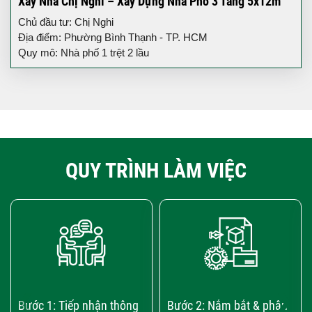
Xây Nhà Chị Nghi – Xây Dựng Nhà Phố 3 Tầng 5x12m
Chủ đầu tư: Chị Nghi
Địa điểm: Phường Bình Thạnh - TP. HCM
Quy mô: Nhà phố 1 trệt 2 lầu
QUY TRÌNH LÀM VIỆC
‹
›
Bước 1: Tiếp nhận thông
Bước 2: Nắm bắt & phân