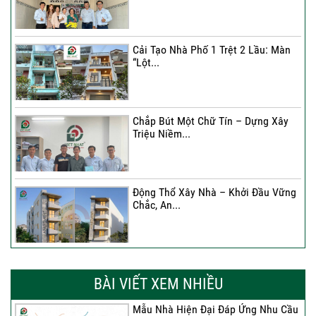
Cải Tạo Nhà Phố 1 Trệt 2 Lầu: Màn
“Lột...
Chắp Bút Một Chữ Tín – Dựng Xây
Triệu Niềm...
Động Thổ Xây Nhà – Khởi Đầu Vững
Chắc, An...
Xây Nhà Chị Khánh – Khởi Đầu Vững
Chắc Cho...
BÀI VIẾT XEM NHIỀU
Mẫu Nhà Hiện Đại Đáp Ứng Nhu Cầu