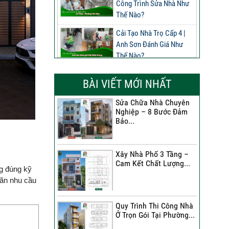
Công Trình Sửa Nhà Như
Thế Nào?
Cải Tạo Nhà Trọ Cấp 4 |
Anh Sơn Đánh Giá Như
Thế Nào?
Đánh Giá Của Anh Nghĩa
BÀI VIẾT MỚI NHẤT
Về Công Trình Sửa Nhà
Phường Phú Thọ
Sửa Chữa Nhà Chuyên
Nghiệp – 8 Bước Đảm
Đánh Giá Của Anh Long
Bảo...
Về Công Trình Sửa Chữa
Nhà Phố
Xây Nhà Phố 3 Tầng –
Đánh Giá Của Chị Dung Về
Cam Kết Chất Lượng...
Công Trình Sửa Chữa Nhà
ng đúng kỹ
Phố
mãn nhu cầu
Đánh Giá Của Anh Khoa
Quy Trình Thi Công Nhà
Về Công Trình Sửa Nhà 3
Ở Trọn Gói Tại Phường...
Tầng