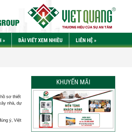
H
»
BÀI VIẾT XEM NHIỀU
LIÊN HỆ
»
KHUYẾN MÃI
hồ sơ thiết
 xây nhà, dự
úng ý, Việt