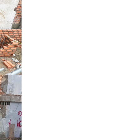
phố 3 tầng của đội ngũ
Việt Nhật Group
Đánh giá của anh Hiệp về
công tác xây dựng nhà
phố 3 tầng của đội ngũ
Việt Nhật Group cho gia
đình anh sau 2,5 tháng thi
công
Đánh giá của anh Nhân về
công tác xây dựng 3 căn
liền kề nhà phố 2 tầng nhà
anh Nhân ở Gò Vấp
Đánh giá của chú Ba về
công tác xây dựng nhà
phố cho gia đình chú ở
Quận Bình Tân
Đánh giá của anh Quyền
về công tác xây nhà của
Việt Nhật Group