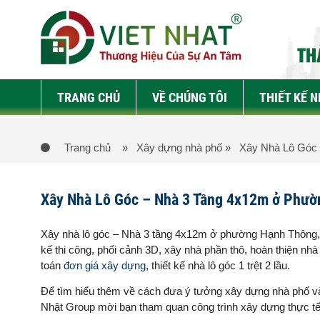
TRANG CHỦ
VỀ CHÚNG TÔI
THIẾT KẾ 
Trang chủ
» Xây dựng nhà phố
» Xây Nhà Lô Góc 
Xây Nhà Lô Góc – Nhà 3 Tầng 4x12m ở Phư
Xây nhà lô góc – Nhà 3 tầng 4x12m ở phường Hạnh Thông, côn
kế thi công, phối cảnh 3D, xây nhà phần thô, hoàn thiện nhà
toán
đơn giá xây dựng
, thiết kế nhà lô góc 1 trệt 2 lầu.
Để tìm hiểu thêm về cách đưa ý tưởng xây dựng nhà phố vào
Nhật Group mời bạn tham quan công trình xây dựng thực tế