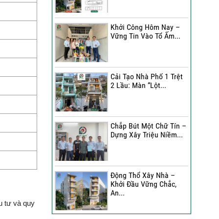
Đánh Giá Của Anh Bình Về
Công Trình Sửa Nhà 3
Khởi Công Hôm Nay –
Tầng
Vững Tin Vào Tổ Ấm...
Đánh Giá Của Chị Hạnh Về
Công Trình Sửa Nhà 2
Tầng
Cải Tạo Nhà Phố 1 Trệt
2 Lầu: Màn “Lột...
Sửa Nhà Trọn Gói | Chị Lê
A Đánh Giá Như Thế Nào?
Chắp Bút Một Chữ Tín –
Xây Nhà Phố Hẻm Nhỏ |
Dựng Xây Triệu Niềm...
Anh Duy Đánh Giá Như
Thế Nào?
30 Ngày Thay Áo Mới | Chị
Động Thổ Xây Nhà –
Kim Nhận Xét Như Thế
Khởi Đầu Vững Chắc,
Nào?
An...
 tư và quy
Anh Tuấn Đánh Giá Như
Thế Nào Về Công Trình