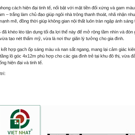
ng cách hiện đại tinh tế, nổi bật với mặt tiền đối xứng và gam màu 
ám – trắng làm chủ đạo giúp ngôi nhà trông thanh thoát, nhã nhặn nh
nh mẽ, đồng thời giúp không gian nội thất luôn tràn ngập ánh sáng 
TS đã khéo léo tận dụng tối đa lợi thế này để mở rộng tầm nhìn và đón 
 vừa tạo nét thẩm mỹ, vừa là nơi thư giãn lý tưởng cho gia đình.
i, kết hợp gạch ốp sáng màu và nan sắt ngang, mang lại cảm giác ki
 tầng lô góc 4x12m phù hợp cho các gia đình trẻ tại khu đô thị, vừa 
g hiện đại và tinh tế.
rí: