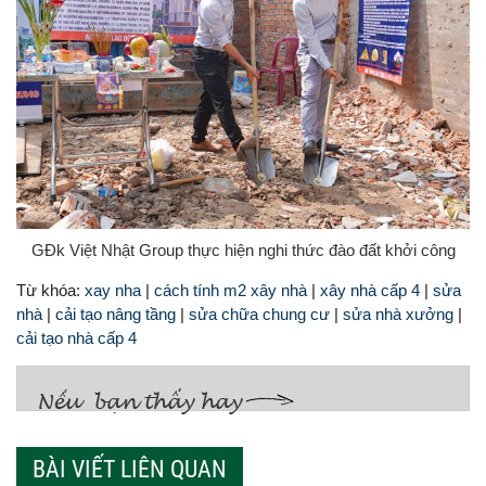
GĐk Việt Nhật Group thực hiện nghi thức đào đất khởi công
Từ khóa:
xay nha
|
cách tính m2 xây nhà
|
xây nhà cấp 4
|
sửa
nhà
|
cải tạo nâng tầng
|
sửa chữa chung cư
|
sửa nhà xưởng
|
cải tạo nhà cấp 4
BÀI VIẾT LIÊN QUAN