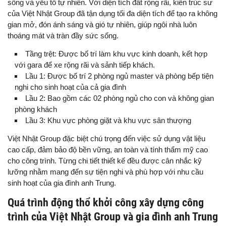
sống và yếu tố tự nhiên. Với diện tích đất rộng rãi, kiến trúc sư
của Việt Nhật Group đã tận dụng tối đa diện tích để tạo ra không
gian mở, đón ánh sáng và gió tự nhiên, giúp ngôi nhà luôn
thoáng mát và tràn đầy sức sống.
Tầng trệt: Được bố trí làm khu vực kinh doanh, kết hợp
với gara để xe rộng rãi và sảnh tiếp khách.
Lầu 1: Được bố trí 2 phòng ngủ master và phòng bếp tiện
nghi cho sinh hoạt của cả gia đình
Lầu 2: Bao gồm các 02 phòng ngủ cho con và không gian
phòng khách
Lầu 3: Khu vực phòng giặt và khu vực sân thượng
Việt Nhật Group đặc biệt chú trọng đến việc sử dụng vật liệu
cao cấp, đảm bảo độ bền vững, an toàn và tính thẩm mỹ cao
cho công trình. Từng chi tiết thiết kế đều được cân nhắc kỹ
lưỡng nhằm mang đến sự tiện nghi và phù hợp với nhu cầu
sinh hoạt của gia đình anh Trung.
Quá trình động thổ khởi công xây dựng công
trình của Việt Nhật Group và gia đình anh Trung