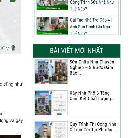
Công Trình Sửa Nhà Như
Thế Nào?
Cải Tạo Nhà Trọ Cấp 4 |
Anh Sơn Đánh Giá Như
Thế Nào?
Đánh Giá Của Anh Nghĩa
BÀI VIẾT MỚI NHẤT
Về Công Trình Sửa Nhà
Phường Phú Thọ
Sửa Chữa Nhà Chuyên
Nghiệp – 8 Bước Đảm
Đánh Giá Của Anh Long
Bảo...
Về Công Trình Sửa Chữa
Nhà Phố
ệc cũng như
Xây Nhà Phố 3 Tầng –
Đánh Giá Của Chị Dung Về
Cam Kết Chất Lượng...
Công Trình Sửa Chữa Nhà
Phố
môi
Đánh Giá Của Anh Khoa
động và gây
Quy Trình Thi Công Nhà
Về Công Trình Sửa Nhà 3
Ở Trọn Gói Tại Phường...
Tầng