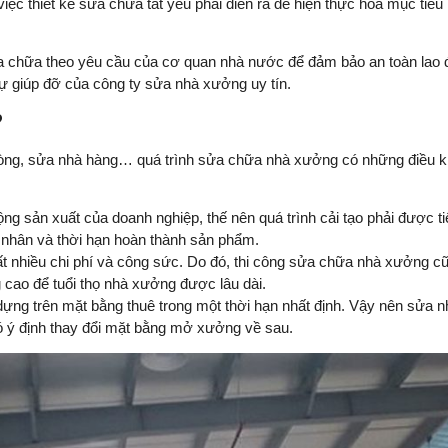
c thiết kế sửa chữa tất yếu phải diễn ra để hiện thực hóa mục tiêu
sửa chữa theo yêu cầu của cơ quan nhà nước để đảm bảo an toàn lao
ự giúp đỡ của công ty sửa nhà xưởng uy tín.
?
hòng, sửa nhà hàng… quá trình sửa chữa nhà xưởng có những điều 
ộng sản xuất của doanh nghiệp, thế nên quá trình cải tạo phải được t
 nhân và thời hạn hoàn thành sản phẩm.
ất nhiều chi phí và công sức. Do đó, thi công sửa chữa nhà xưởng c
cao để tuổi thọ nhà xưởng được lâu dài.
ựng trên mặt bằng thuê trong một thời hạn nhất định. Vậy nên sửa 
 có ý định thay đổi mặt bằng mở xưởng về sau.