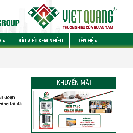
H
»
BÀI VIẾT XEM NHIỀU
LIÊN HỆ
»
KHUYẾN MÃI
án đoạn
càng tốt để