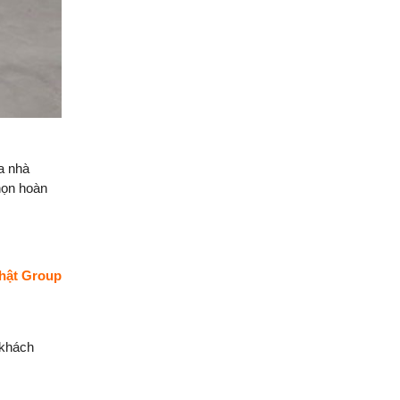
phố 3 tầng của đội ngũ
Việt Nhật Group
Đánh giá của anh Hiệp về
công tác xây dựng nhà
phố 3 tầng của đội ngũ
Việt Nhật Group cho gia
đình anh sau 2,5 tháng thi
công
a nhà
Đánh giá của anh Nhân về
họn hoàn
công tác xây dựng 3 căn
liền kề nhà phố 2 tầng nhà
anh Nhân ở Gò Vấp
Đánh giá của chú Ba về
Nhật Group
công tác xây dựng nhà
phố cho gia đình chú ở
Quận Bình Tân
 khách
Đánh giá của anh Quyền
về công tác xây nhà của
Việt Nhật Group