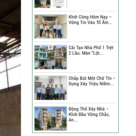
Đánh Giá Của Anh Bình Về
Công Trình Sửa Nhà 3
Khởi Công Hôm Nay –
Tầng
Vững Tin Vào Tổ Ấm...
Đánh Giá Của Chị Hạnh Về
Công Trình Sửa Nhà 2
Tầng
Cải Tạo Nhà Phố 1 Trệt
2 Lầu: Màn “Lột...
Sửa Nhà Trọn Gói | Chị Lê
A Đánh Giá Như Thế Nào?
Chắp Bút Một Chữ Tín –
Xây Nhà Phố Hẻm Nhỏ |
Dựng Xây Triệu Niềm...
Anh Duy Đánh Giá Như
Thế Nào?
30 Ngày Thay Áo Mới | Chị
Động Thổ Xây Nhà –
Kim Nhận Xét Như Thế
Khởi Đầu Vững Chắc,
Nào?
An...
Anh Tuấn Đánh Giá Như
Thế Nào Về Công Trình