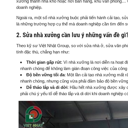
xưởng thành nhà kho hoặc nơi bán hàng, khu văn phòng… việ
doanh nghiệp.
Ngoài ra, một số nhà xưởng buộc phải tiến hành cải tạo, 
là những trường hợp cụ thể mà doanh nghiệp cần tìm đến s
2. Sửa nhà xưởng cần lưu ý những vấn đề gì
Theo kỹ sư Việt Nhật Group, so với sửa nhà ở, sửa văn p
tính đặc thù, chẳng hạn như:
Thời gian gấp rút:
Vì nhà xưởng là nơi diễn ra hoạt đ
nhanh chóng để không làm gián đoạn công việc của công
Độ bền vững tối đa
: Một lần cải tạo nhà xưởng mất r
nhanh chóng, nhưng cũng vừa phải đảm bảo độ bền vững 
Dễ tháo lắp và di dời
: Hầu hết nhà xưởng được xây d
phải chú ý yếu tố dễ tháo lắp và di dời khi doanh nghiệp