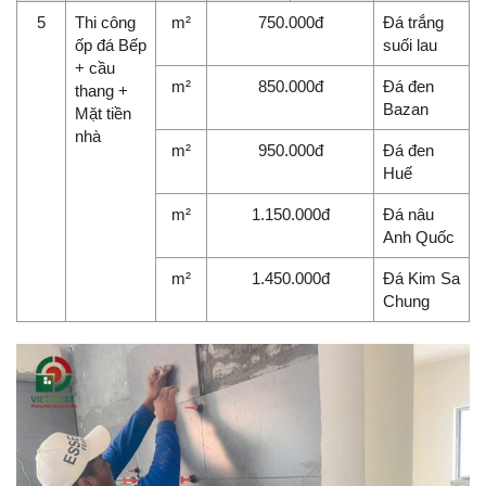
5
Thi công
m²
750.000đ
Đá trắng
ốp đá Bếp
suối lau
+ cầu
m²
850.000đ
Đá đen
thang +
Bazan
Mặt tiền
nhà
m²
950.000đ
Đá đen
Huế
m²
1.150.000đ
Đá nâu
Anh Quốc
m²
1.450.000đ
Đá Kim Sa
Chung