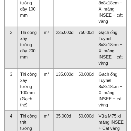
tường
8x8x18cm +
dày 100
Xi măng
mm
INSEE + cát
vàng
2
Thi công
m²
235.000đ
750.00đ
Gạch ống
xây
Tuynel
tường
8x8x18cm +
dày 200
Xi măng
mm
INSEE + cát
vàng
3
Thi công
m²
135.000đ
50.000đ
Gạch ống
xây
Tuynel
tường
8x8x18cm +
100mm
Xi măng
(Gạch
INSEE + cát
thẻ)
vàng
4
Thi công
m²
35.000đ
50.000đ
Vữa M75 xi
trát
măng INSEE
tường
+ Cát vàng