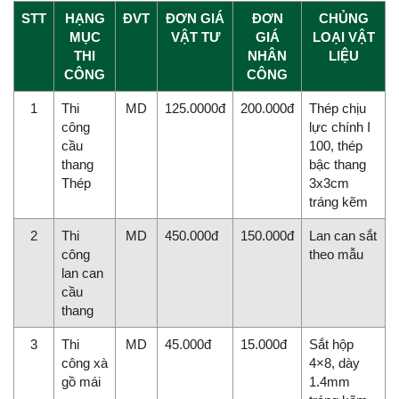
STT
HẠNG
ĐVT
ĐƠN GIÁ
ĐƠN
CHỦNG
MỤC
VẬT TƯ
GIÁ
LOẠI VẬT
THI
NHÂN
LIỆU
CÔNG
CÔNG
1
Thi
MD
125.0000đ
200.000đ
Thép chịu
công
lực chính I
cầu
100, thép
thang
bậc thang
Thép
3x3cm
tráng kẽm
2
Thi
MD
450.000đ
150.000đ
Lan can sắt
công
theo mẫu
lan can
cầu
thang
3
Thi
MD
45.000đ
15.000đ
Sắt hộp
công xà
4×8, dày
gồ mái
1.4mm