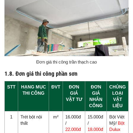
Đơn giá thi công trần thạch cao
1.8. Đơn giá thi công phần sơn
STT
HẠNG MỤC
ĐVT
ĐƠN
ĐƠN
CHỦNG
THI CÔNG
GIÁ
GIÁ
LOẠI
VẬT TƯ
NHÂN
VẬT
CÔNG
LIỆU
1
Trét bột nội
m²
16.000đ
15.000đ
Bột Việt
thất
/
/
Mỹ/
Bột
22.000đ
18.000đ
Dulux