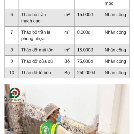
móc
6
Tháo bỏ trần
m²
15.000đ
Nhân công
thạch cao
7
Tháo bỏ trần la
m²
8.000đ
Nhân công
phông nhựa
8
Tháo dỡ mái tôn
m²
15.000đ
Nhân công
9
Tháo dỡ cửa cũ
Bộ
75.000đ
Nhân công
10
Tháo dỡ tủ bếp
Bộ
250.000đ
Nhân công