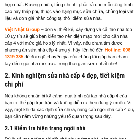
hợp nhất. Đương nhiên, tổng chi phí phải trả cho mỗi công trình
cao hay thấp phụ thuộc vào hạng mục sửa chữa, chủng loại vật
liệu và đơn giá nhân công tại thời điểm sửa nhà.
Việt Nhật Group
– đơn vị thiết kế, xây dựng và cải tạo nhà top
10 uy tín sẽ giúp bạn kiến tạo nên diện mạo mới cho căn nhà
cấp 4 với mức giá hợp lý nhất. Vì vậy, nếu chưa tìm được
phương án sửa nhà cấp 4 ưng ý, hãy liên hệ đến
Hotline: 096
1319 335
để đội ngũ chuyên gia của chúng tôi giúp bạn chạm
tay đến ngôi nhà mơ ước trong thời gian sớm nhất nhé!
2. Kinh nghiệm sửa nhà cấp 4 đẹp, tiết kiệm
chi phí
Nếu không chuẩn bị kỹ càng, quá trình cải tạo nhà cấp 4 của
bạn có thể gặp trục trặc và không diễn ra theo đúng ý muốn. Vì
vậy, một khi đã xác định sửa chữa, nâng cấp ngôi nhà cấp 4 cũ,
bạn cần nắm vững những yếu tố quan trọng sau đây.
2.1 Kiểm tra hiện trạng ngôi nhà