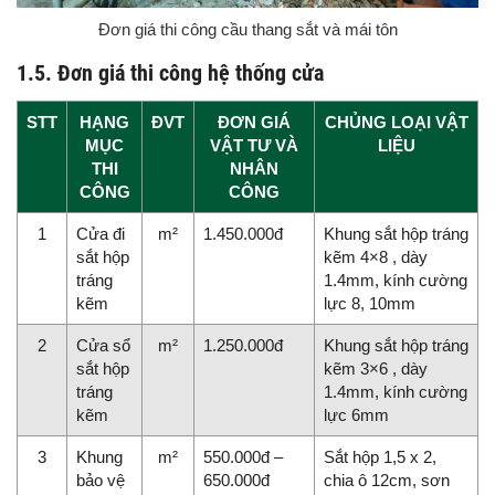
Đơn giá thi công cầu thang sắt và mái tôn
1.5. Đơn giá thi công hệ thống cửa
STT
HẠNG
ĐVT
ĐƠN GIÁ
CHỦNG LOẠI VẬT
MỤC
VẬT TƯ VÀ
LIỆU
THI
NHÂN
CÔNG
CÔNG
1
Cửa đi
m²
1.450.000đ
Khung sắt hộp tráng
sắt hộp
kẽm 4×8 , dày
tráng
1.4mm, kính cường
kẽm
lực 8, 10mm
2
Cửa sổ
m²
1.250.000đ
Khung sắt hộp tráng
sắt hộp
kẽm 3×6 , dày
tráng
1.4mm, kính cường
kẽm
lực 6mm
3
Khung
m²
550.000đ –
Sắt hộp 1,5 x 2,
bảo vệ
650.000đ
chia ô 12cm, sơn