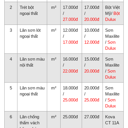
2
Trét bột
m²
17.000đ
17.000đ
Bột Việt
ngoại thất
/
/
Mỹ/
Bột
27.000đ
20.000đ
Dulux
3
Lăn sơn lót
m²
12.000đ
10.000đ
Sơn
ngoại thất
/
/
Maxilite
17.000đ
12.000đ
/
Sơn
Dulux
4
Lăn sơn màu
m²
16.000đ
15.000đ
Sơn
nội thất
/
/
Maxilite
22.000đ
20.000đ
/
Sơn
Dulux
5
Lăn sơn màu
m²
18.000đ
20.000đ
Sơn
ngoại thất
/
/
Maxilite
25.000đ
25.000đ
/
Sơn
Dulux
6
Lăn chống
m²
25.000đ
27.000đ
Kova
thấm vách
CT 11A