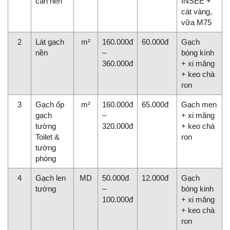
cán nền
INSEE +
cát vàng,
vữa M75
2
Lát gạch
m²
160.000đ
60.000đ
Gạch
nền
–
bóng kính
360.000đ
+ xi măng
+ keo chà
ron
3
Gạch ốp
m²
160.000đ
65.000đ
Gạch men
gạch
–
+ xi măng
tường
320.000đ
+ keo chà
Toilet &
ron
tường
phòng
4
Gạch len
MD
50.000đ
12.000đ
Gạch
tường
–
bóng kinh
100.000đ
+ xi măng
+ keo chà
ron