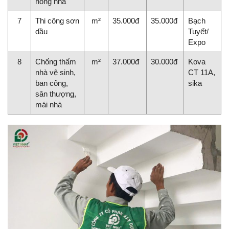
hông nhà
7
Thi công sơn
m²
35.000đ
35.000đ
Bạch
dầu
Tuyết/
Expo
8
Chống thấm
m²
37.000đ
30.000đ
Kova
nhà vệ sinh,
CT 11A,
ban công,
sika
sân thượng,
mái nhà