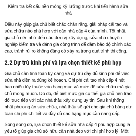
Kiểm tra kết cấu nền móng kỹ lưỡng trước khi tiến hành sửa
nhà
Điều này giúp gia chủ biết chắc chắn rằng, giải pháp cải tạo và
sửa chữa nào phù hợp với căn nhà cấp 4 của mình. Tốt nhất,
gia chủ nên nhờ đến các đơn vị xây dựng, sửa nhà chuyên
nghiệp kiểm tra và đánh giá công trình để đảm bảo độ chính xác
cao, tránh rủi ro không đáng có xảy ra trong quá trình thi công.
2.2 Dự trù kinh phí và lựa chọn thiết kế phù hợp
Gia chủ cần tính toán kỹ càng và dự trù đầy đủ kinh phí để việc
sửa nhà diễn ra đúng kế hoạch. Chi phí cải tạo nhà cấp 4 hết
bao nhiêu tùy thuộc vào hạng mục và mức độ sửa chữa mà gia
chủ mong muốn. Do đó, để biết mức giá cụ thể, gia chủ nên trao
đổi trực tiếp với các nhà thầu xây dựng uy tín. Sau khi thống
nhất phương án sửa chữa, nhà thầu sẽ gửi cho gia chủ bảng dự
toán chi phí chi tiết và đầy đủ các hạng mục cần nâng cấp.
Song song đó, lựa chọn thiết kế sửa nhà cấp 4 phù hợp cũng là
yếu tố giúp gia chủ sở hữu căn nhà đẹp với chi phí hợp lý. Một