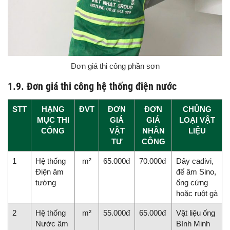
Đơn giá thi công phần sơn
1.9. Đơn giá thi công hệ thống điện nước
STT
HẠNG
ĐVT
ĐƠN
ĐƠN
CHỦNG
MỤC THI
GIÁ
GIÁ
LOẠI VẬT
CÔNG
VẬT
NHÂN
LIỆU
TƯ
CÔNG
1
Hệ thống
m²
65.000đ
70.000đ
Dây cadivi,
Điện âm
đế âm Sino,
tường
ống cứng
hoặc ruột gà
2
Hệ thống
m²
55.000đ
65.000đ
Vật liệu ống
Nước âm
Bình Minh