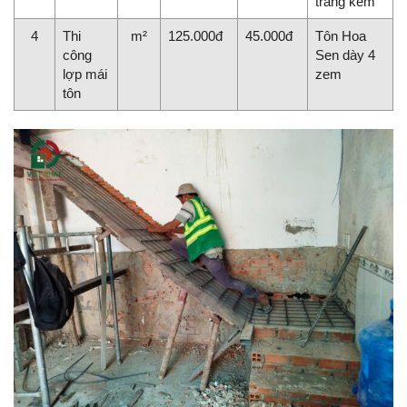
tráng kẽm
4
Thi
m²
125.000đ
45.000đ
Tôn Hoa
công
Sen dày 4
lợp mái
zem
tôn