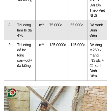
Đai Ø6
Thép Việt
Nhật
8
Thi công
m³
75.000đ
55.000đ
Đá xanh
lăm le đá
Bình
4×6
Điền
9
Thi công
m³
125.0000đ
145.000đ
Bê tông
đổ bê
M250 xi
tông
măng
sàn+cột+
INSEE +
đà kiềng
đá xanh
Bình
Điền.