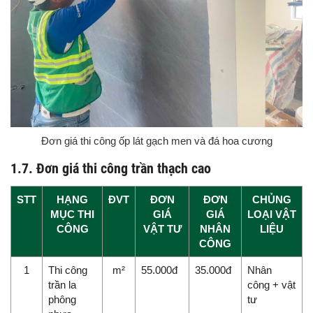
Đơn giá thi công ốp lát gạch men và đá hoa cương
1.7. Đơn giá thi công trần thạch cao
STT
HẠNG
ĐVT
ĐƠN
ĐƠN
CHỦNG
MỤC THI
GIÁ
GIÁ
LOẠI VẬT
CÔNG
VẬT TƯ
NHÂN
LIỆU
CÔNG
1
Thi công
m²
55.000đ
35.000đ
Nhân
trần la
công + vật
phông
tư