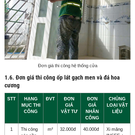
Đơn giá thi công hệ thống cửa
1.6. Đơn giá thi công ốp lát gạch men và đá hoa
cương
STT
HẠNG
ĐVT
ĐƠN
ĐƠN
CHỦNG
MỤC THI
GIÁ
GIÁ
LOẠI VẬT
CÔNG
VẬT TƯ
NHÂN
LIỆU
CÔNG
1
Thi công
m²
32.000đ
40.000đ
Xi măng