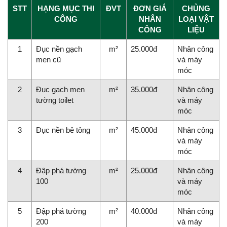
STT
HẠNG MỤC THI
ĐVT
ĐƠN GIÁ
CHỦNG
CÔNG
NHÂN
LOẠI VẬT
CÔNG
LIỆU
1
Đục nền gạch
m²
25.000đ
Nhân công
men cũ
và máy
móc
2
Đục gạch men
m²
35.000đ
Nhân công
tường toilet
và máy
móc
3
Đục nền bê tông
m²
45.000đ
Nhân công
và máy
móc
4
Đập phá tường
m²
25.000đ
Nhân công
100
và máy
móc
5
Đập phá tường
m²
40.000đ
Nhân công
200
và máy