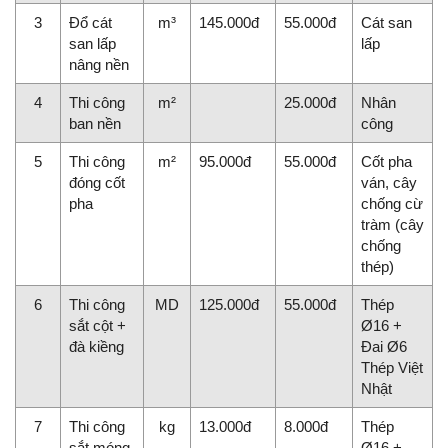
3
Đổ cát
m³
145.000đ
55.000đ
Cát san
san lấp
lấp
nâng nền
4
Thi công
m²
25.000đ
Nhân
ban nền
công
5
Thi công
m²
95.000đ
55.000đ
Cốt pha
đóng cốt
ván, cây
pha
chống cừ
tràm (cây
chống
thép)
6
Thi công
MD
125.000đ
55.000đ
Thép
sắt cột +
Ø16 +
đà kiềng
Đai Ø6
Thép Việt
Nhật
7
Thi công
kg
13.000đ
8.000đ
Thép
sắt móng
Ø16 +