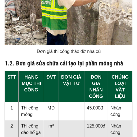
Đơn giá thi công tháo dỡ nhà cũ
1.
2. Đơn giá sửa chữa cải tạo tại phần móng nhà
STT
HẠNG
ĐVT
ĐƠN GIÁ
ĐƠN
CHỦNG
MỤC THI
VẬT TƯ
GIÁ
LOẠI
CÔNG
NHÂN
VẬT
CÔNG
LIỆU
1
Thi công
MD
45.000đ
Nhân
móng
công
2
Thi công
m³
125.000đ
Nhân
đào hố ga
công