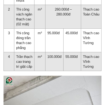
nhựa
2
Thi công
m²
260.000đ –
Thạch cao
vách ngăn
280.000đ
Toàn Châu
thạch cao
(02 mặt)
3
Thi công
m²
95.000đ
45.000đ
Thạch cao
đóng trần
Vĩnh
thạch cao
Tường
phẳng
4
Trần thạch
m²
100.000đ
55.000đ
Thạch cao
cao trang
Vĩnh
trí giật cấp
Tường