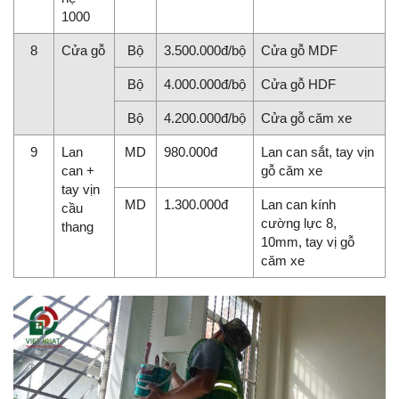
1000
8
Cửa gỗ
Bộ
3.500.000đ/bộ
Cửa gỗ MDF
Bộ
4.000.000đ/bộ
Cửa gỗ HDF
Bộ
4.200.000đ/bộ
Cửa gỗ căm xe
9
Lan
MD
980.000đ
Lan can sắt, tay vịn
can +
gỗ căm xe
tay vịn
MD
1.300.000đ
Lan can kính
cầu
cường lực 8,
thang
10mm, tay vị gỗ
căm xe