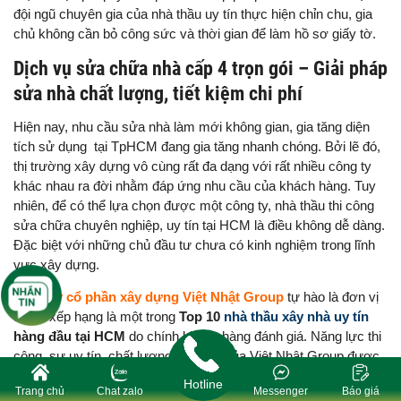
đội ngũ chuyên gia của nhà thầu uy tín thực hiện chỉn chu, gia
chủ không cần bỏ công sức và thời gian để làm hồ sơ giấy tờ.
Dịch vụ sửa chữa nhà cấp 4 trọn gói – Giải pháp
sửa nhà chất lượng, tiết kiệm chi phí
Hiện nay, nhu cầu sửa nhà làm mới không gian, gia tăng diện
tích sử dụng tại TpHCM đang gia tăng nhanh chóng. Bởi lẽ đó,
thị trường xây dựng vô cùng rất đa dạng với rất nhiều công ty
khác nhau ra đời nhằm đáp ứng nhu cầu của khách hàng. Tuy
nhiên, để có thể lựa chọn được một công ty, nhà thầu thi công
sửa chữa chuyên nghiệp, uy tín tại HCM là điều không dễ dàng.
Đặc biệt với những chủ đầu tư chưa có kinh nghiệm trong lĩnh
vực xây dựng.
Công ty cổ phần xây dựng Việt Nhật Group
tự hào là đơn vị
được xếp hạng là một trong
Top 10
nhà thầu xây nhà uy tín
hàng đầu tại HCM
do chính khách hàng đánh giá. Năng lực thi
công, sự uy tín, chất lượng thi công của Việt Nhật Group được
đánh giá dựa trên chất lượng hơn +3000 công trình đã được
Hotline
Trang chủ
Chat zalo
Messenger
Báo giá
hoàn thành và nhận phản hồi tích từ hơn +10000 khách hàng