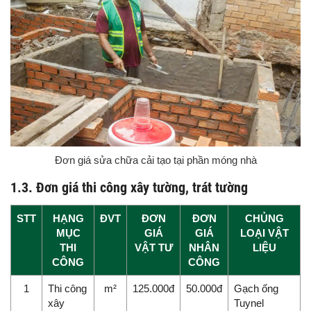
Đơn giá sửa chữa cải tạo tại phần móng nhà
1.3. Đơn giá thi công xây tường, trát tường
STT
HẠNG
ĐVT
ĐƠN
ĐƠN
CHỦNG
MỤC
GIÁ
GIÁ
LOẠI VẬT
THI
VẬT TƯ
NHÂN
LIỆU
CÔNG
CÔNG
1
Thi công
m²
125.000đ
50.000đ
Gạch ống
xây
Tuynel