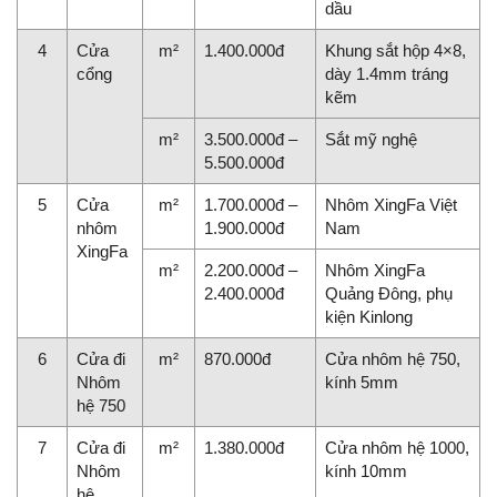
dầu
4
Cửa
m²
1.400.000đ
Khung sắt hộp 4×8,
cổng
dày 1.4mm tráng
kẽm
m²
3.500.000đ –
Sắt mỹ nghệ
5.500.000đ
5
Cửa
m²
1.700.000đ –
Nhôm XingFa Việt
nhôm
1.900.000đ
Nam
XingFa
m²
2.200.000đ –
Nhôm XingFa
2.400.000đ
Quảng Đông, phụ
kiện Kinlong
6
Cửa đi
m²
870.000đ
Cửa nhôm hệ 750,
Nhôm
kính 5mm
hệ 750
7
Cửa đi
m²
1.380.000đ
Cửa nhôm hệ 1000,
Nhôm
kính 10mm
hệ