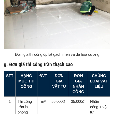
Đơn giá thi công ốp lát gạch men và đá hoa cương
g. Đơn giá thi công trần thạch cao
STT
HẠNG
ĐVT
ĐƠN
ĐƠN
CHỦNG
MỤC THI
GIÁ
GIÁ
LOẠI VẬT
CÔNG
VẬT TƯ
NHÂN
LIỆU
CÔNG
1
Thi công
m²
55.000đ
35.000đ
Nhân
trần la
công + vật
phông
tư