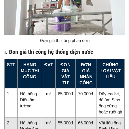
Đơn giá thi công phần sơn
i. Đơn giá thi công hệ thống điện nước
STT
HẠNG
ĐVT
ĐƠN
ĐƠN
CHỦNG
MỤC THI
GIÁ
GIÁ
LOẠI VẬT
CÔNG
VẬT
NHÂN
LIỆU
TƯ
CÔNG
1
Hệ thống
m²
65.000đ
70.000đ
Dây cadivi,
Điện âm
đế âm Sino,
tường
ống cứng
hoặc ruột gà
2
Hệ thống
m²
55.000đ
65.000đ
Vật liệu ống
Nước âm
Bình Minh