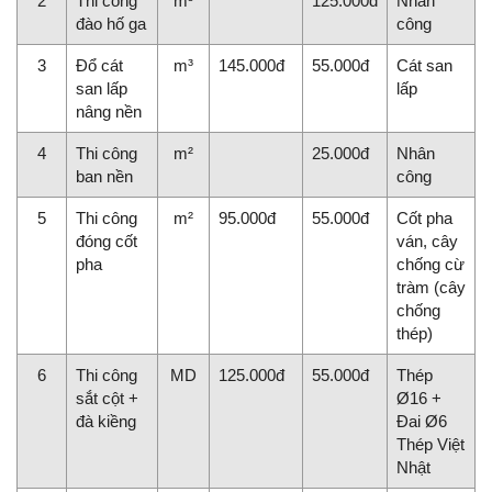
2
Thi công
m³
125.000đ
Nhân
đào hố ga
công
3
Đổ cát
m³
145.000đ
55.000đ
Cát san
san lấp
lấp
nâng nền
4
Thi công
m²
25.000đ
Nhân
ban nền
công
5
Thi công
m²
95.000đ
55.000đ
Cốt pha
đóng cốt
ván, cây
pha
chống cừ
tràm (cây
chống
thép)
6
Thi công
MD
125.000đ
55.000đ
Thép
sắt cột +
Ø16 +
đà kiềng
Đai Ø6
Thép Việt
Nhật