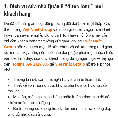
1. Dịch vụ sửa nhà Quận 8 “được lòng” mọi
khách hàng
Dù đã có thời gian hoạt động tương đối dài (hơn một thập kỷ),
thế nhưng
Việt Nhật Group
vẫn luôn giữ được ngọn lửa nhiệt
huyết và say mê nghề. Công trình lớn hay nhỏ, ở xa hay gần,
chỉ cần khách hàng tin tưởng gửi gắm, đội ngũ
Việt Nhật
Group
sẵn sàng có mặt để sửa chữa và cải tạo trong thời gian
sớm nhất. Vậy nên, nếu ngôi nhà đang gặp phải một hoặc nhiều
vấn đề dưới đây, của quý khách hàng đừng ngần ngại – hãy gọi
đến
Hotline 096 1319 335
để
Việt Nhật Group
hỗ trợ kịp thời
nhé!
Tường bị nứt, sân thượng/ nhà vệ sinh bị thấm dột.
Thiết kế và màu sơn cũ, không phù hợp xu hướng của
thời đại.
Mái tôn, mái ngói bị hư hỏng hoặc không đảm bảo độ dốc
khiến nước mưa ứ đọng.
Bố trí phòng ốc không hợp lý, tốn diện tích mà không đáp
ứng đủ nhu cầu sử dụng.