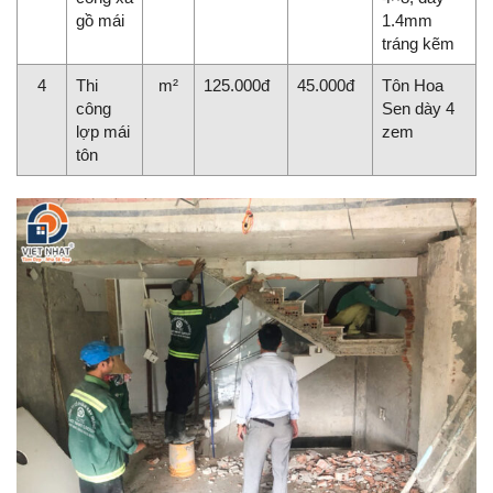
gồ mái
1.4mm
tráng kẽm
4
Thi
m²
125.000đ
45.000đ
Tôn Hoa
công
Sen dày 4
lợp mái
zem
tôn