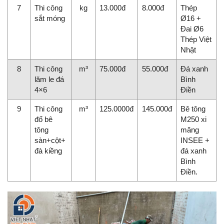
7
Thi công
kg
13.000đ
8.000đ
Thép
sắt móng
Ø16 +
Đai Ø6
Thép Việt
Nhật
8
Thi công
m³
75.000đ
55.000đ
Đá xanh
lăm le đá
Bình
4×6
Điền
9
Thi công
m³
125.0000đ
145.000đ
Bê tông
đổ bê
M250 xi
tông
măng
sàn+cột+
INSEE +
đà kiềng
đá xanh
Bình
Điền.