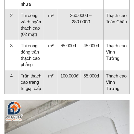
nhựa
2
Thi công
m²
260.000đ –
Thạch cao
vách ngăn
280.000đ
Toàn Châu
thạch cao
(02 mặt)
3
Thi công
m²
95.000đ
45.000đ
Thạch cao
đóng trần
Vĩnh
thạch cao
Tường
phẳng
4
Trần thạch
m²
100.000đ
55.000đ
Thạch cao
cao trang
Vĩnh
trí giật cấp
Tường