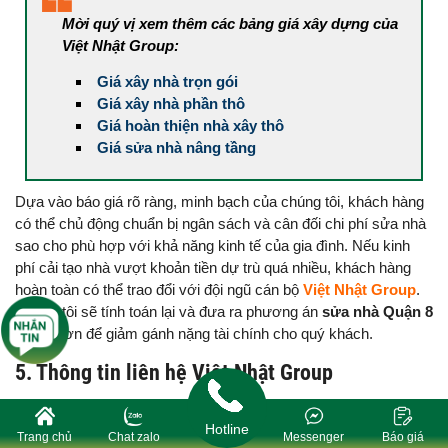
Mời quý vị xem thêm các bảng giá xây dựng của
Việt Nhật Group:
Giá xây nhà trọn gói
Giá xây nhà phần thô
Giá hoàn thiện nhà xây thô
Giá sửa nhà nâng tầng
Dựa vào báo giá rõ ràng, minh bạch của chúng tôi, khách hàng
có thể chủ động chuẩn bị ngân sách và cân đối chi phí sửa nhà
sao cho phù hợp với khả năng kinh tế của gia đình. Nếu kinh
phí cải tạo nhà vượt khoản tiền dự trù quá nhiều, khách hàng
hoàn toàn có thể trao đổi với đội ngũ cán bộ
Việt Nhật Group
.
Chúng tôi sẽ tính toán lại và đưa ra phương án
sửa nhà Quận 8
tối ưu hơn để giảm gánh nặng tài chính cho quý khách.
5. Thông tin liên hệ Việt Nhật Group
Việc sửa nhà không nên trì hoãn, bởi càng kéo dài, công trình
Hotline
càng xuống cấp khiến quá trình thi công gặp nhiều khó khăn, từ
Trang chủ
Chat zalo
Messenger
Báo giá