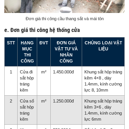
Đơn giá thi công cầu thang sắt và mái tôn
e. Đơn giá thi công hệ thống cửa
STT
HẠNG
ĐVT
ĐƠN GIÁ
CHỦNG LOẠI VẬT
MỤC
VẬT TƯ VÀ
LIỆU
THI
NHÂN
CÔNG
CÔNG
1
Cửa đi
m²
1.450.000đ
Khung sắt hộp tráng
sắt hộp
kẽm 4×8 , dày
tráng
1.4mm, kính cường
kẽm
lực 8, 10mm
2
Cửa sổ
m²
1.250.000đ
Khung sắt hộp tráng
sắt hộp
kẽm 3×6 , dày
tráng
1.4mm, kính cường
kẽm
lực 6mm