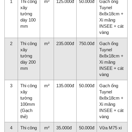
1
Thi công
m²
125.000đ
50.000đ
Gạch ống
xây
Tuynel
tường
8x8x18cm +
dày 100
Xi măng
mm
INSEE + cát
vàng
2
Thi công
m²
235.000đ
750.00đ
Gạch ống
xây
Tuynel
tường
8x8x18cm +
dày 200
Xi măng
mm
INSEE + cát
vàng
3
Thi công
m²
135.000đ
50.000đ
Gạch ống
xây
Tuynel
tường
8x8x18cm +
100mm
Xi măng
(Gạch
INSEE + cát
thẻ)
vàng
4
Thi công
m²
35.000đ
50.000đ
Vữa M75 xi