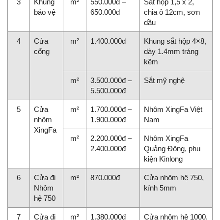
3
Khung
m²
550.000đ –
Sắt hộp 1,5 x 2,
bảo vệ
650.000đ
chia ô 12cm, sơn
dầu
4
Cửa
m²
1.400.000đ
Khung sắt hộp 4×8,
cổng
dày 1.4mm tráng
kẽm
m²
3.500.000đ –
Sắt mỹ nghệ
5.500.000đ
5
Cửa
m²
1.700.000đ –
Nhôm XingFa Việt
nhôm
1.900.000đ
Nam
XingFa
m²
2.200.000đ –
Nhôm XingFa
2.400.000đ
Quảng Đông, phụ
kiện Kinlong
6
Cửa đi
m²
870.000đ
Cửa nhôm hệ 750,
Nhôm
kính 5mm
hệ 750
7
Cửa đi
m²
1.380.000đ
Cửa nhôm hệ 1000,