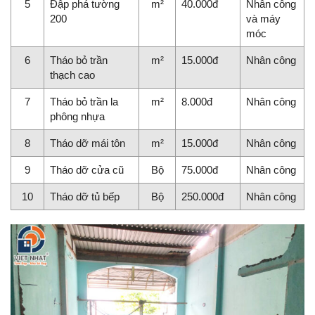
5
Đập phá tường
m²
40.000đ
Nhân công
200
và máy
móc
6
Tháo bỏ trần
m²
15.000đ
Nhân công
thạch cao
7
Tháo bỏ trần la
m²
8.000đ
Nhân công
phông nhựa
8
Tháo dỡ mái tôn
m²
15.000đ
Nhân công
9
Tháo dỡ cửa cũ
Bộ
75.000đ
Nhân công
10
Tháo dỡ tủ bếp
Bộ
250.000đ
Nhân công