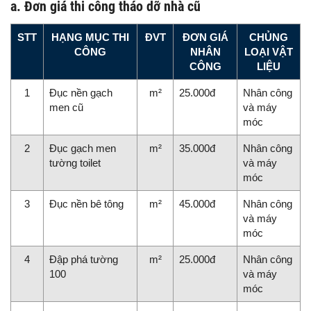
a. Đơn giá thi công tháo dỡ nhà cũ
STT
HẠNG MỤC THI
ĐVT
ĐƠN GIÁ
CHỦNG
CÔNG
NHÂN
LOẠI VẬT
CÔNG
LIỆU
1
Đục nền gạch
m²
25.000đ
Nhân công
men cũ
và máy
móc
2
Đục gạch men
m²
35.000đ
Nhân công
tường toilet
và máy
móc
3
Đục nền bê tông
m²
45.000đ
Nhân công
và máy
móc
4
Đập phá tường
m²
25.000đ
Nhân công
100
và máy
móc