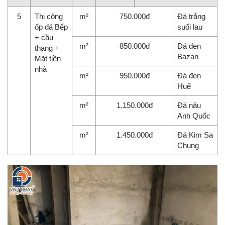
5
Thi công
m²
750.000đ
Đá trắng
ốp đá Bếp
suối lau
+ cầu
m²
850.000đ
Đá đen
thang +
Bazan
Mặt tiền
nhà
m²
950.000đ
Đá đen
Huế
m²
1.150.000đ
Đá nâu
Anh Quốc
m²
1.450.000đ
Đá Kim Sa
Chung