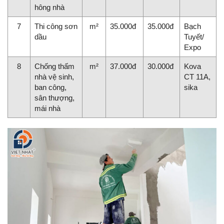
hông nhà
7
Thi công sơn
m²
35.000đ
35.000đ
Bạch
dầu
Tuyết/
Expo
8
Chống thấm
m²
37.000đ
30.000đ
Kova
nhà vệ sinh,
CT 11A,
ban công,
sika
sân thượng,
mái nhà