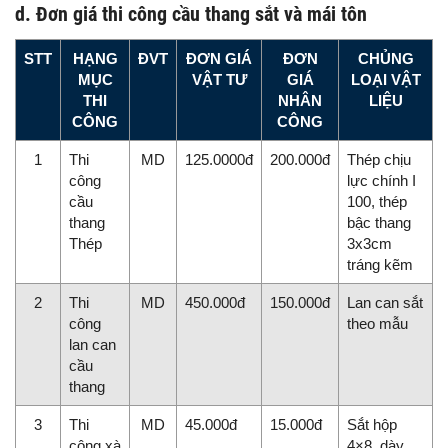
d. Đơn giá thi công cầu thang sắt và mái tôn
STT
HẠNG
ĐVT
ĐƠN GIÁ
ĐƠN
CHỦNG
MỤC
VẬT TƯ
GIÁ
LOẠI VẬT
THI
NHÂN
LIỆU
CÔNG
CÔNG
1
Thi
MD
125.0000đ
200.000đ
Thép chịu
công
lực chính I
cầu
100, thép
thang
bậc thang
Thép
3x3cm
tráng kẽm
2
Thi
MD
450.000đ
150.000đ
Lan can sắt
công
theo mẫu
lan can
cầu
thang
3
Thi
MD
45.000đ
15.000đ
Sắt hộp
công xà
4×8, dày