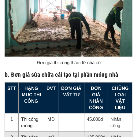
Đơn giá thi công tháo dỡ nhà cũ
b. Đơn giá sửa chữa cải tạo tại phần móng nhà
STT
HẠNG
ĐVT
ĐƠN GIÁ
ĐƠN
CHỦNG
MỤC THI
VẬT TƯ
GIÁ
LOẠI
CÔNG
NHÂN
VẬT
CÔNG
LIỆU
1
Thi công
MD
45.000đ
Nhân
móng
công