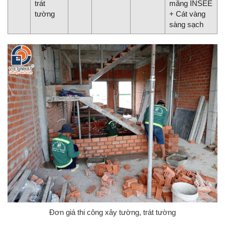
trát
măng INSEE
tường
+ Cát vàng
sàng sạch
Đơn giá thi công xây tường, trát tường