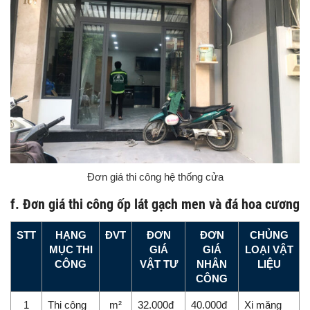
Đơn giá thi công hệ thống cửa
f. Đơn giá thi công ốp lát gạch men và đá hoa cương
STT
HẠNG
ĐVT
ĐƠN
ĐƠN
CHỦNG
MỤC THI
GIÁ
GIÁ
LOẠI VẬT
CÔNG
VẬT TƯ
NHÂN
LIỆU
CÔNG
1
Thi công
m²
32.000đ
40.000đ
Xi măng