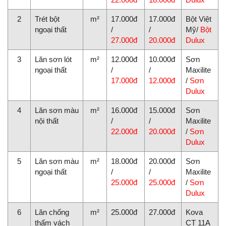
2
Trét bột
m²
17.000đ
17.000đ
Bột Việt
ngoại thất
/
/
Mỹ/
Bột
27.000đ
20.000đ
Dulux
3
Lăn sơn lót
m²
12.000đ
10.000đ
Sơn
ngoại thất
/
/
Maxilite
17.000đ
12.000đ
/
Sơn
Dulux
4
Lăn sơn màu
m²
16.000đ
15.000đ
Sơn
nội thất
/
/
Maxilite
22.000đ
20.000đ
/
Sơn
Dulux
5
Lăn sơn màu
m²
18.000đ
20.000đ
Sơn
ngoại thất
/
/
Maxilite
25.000đ
25.000đ
/
Sơn
Dulux
6
Lăn chống
m²
25.000đ
27.000đ
Kova
thấm vách
CT 11A