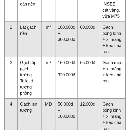
cán nền
INSEE +
cát vàng,
vữa M75
2
Lát gạch
m²
160.000đ
60.000đ
Gạch
nền
–
bóng kính
360.000đ
+ xi măng
+ keo chà
ron
3
Gạch ốp
m²
160.000đ
65.000đ
Gạch men
gạch
–
+ xi măng
tường
320.000đ
+ keo chà
Toilet &
ron
tường
phòng
4
Gạch len
MD
50.000đ
12.000đ
Gạch
tường
–
bóng kinh
100.000đ
+ xi măng
+ keo chà
ron