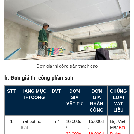
Đơn giá thi công trần thạch cao
h. Đơn giá thi công phần sơn
STT
HẠNG MỤC
ĐVT
ĐƠN
ĐƠN
CHỦNG
THI CÔNG
GIÁ
GIÁ
LOẠI
VẬT TƯ
NHÂN
VẬT
CÔNG
LIỆU
1
Trét bột nội
m²
16.000đ
15.000đ
Bột Việt
thất
/
/
Mỹ/
Bột
22.000đ
18.000đ
Dulux