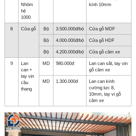
Nhôm
kính 10mm
hệ
1000
8
Cửa gỗ
Bộ
3.500.000đ/bộ
Cửa gỗ MDF
Bộ
4.000.000đ/bộ
Cửa gỗ HDF
Bộ
4.200.000đ/bộ
Cửa gỗ căm xe
9
Lan
MD
980.000đ
Lan can sắt, tay vịn
can +
gỗ căm xe
tay vịn
MD
1.300.000đ
Lan can kính
cầu
cường lực 8,
thang
10mm, tay vị gỗ
căm xe